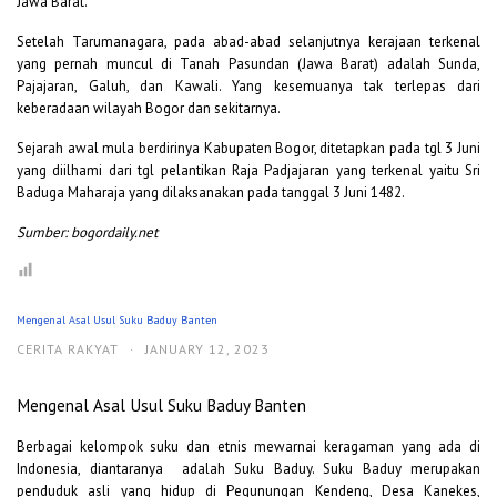
Jawa Barat.
Setelah Tarumanagara, pada abad-abad selanjutnya kerajaan terkenal
yang pernah muncul di Tanah Pasundan (Jawa Barat) adalah Sunda,
Pajajaran, Galuh, dan Kawali. Yang kesemuanya tak terlepas dari
keberadaan wilayah Bogor dan sekitarnya.
Sejarah awal mula berdirinya Kabupaten Bogor, ditetapkan pada tgl 3 Juni
yang diilhami dari tgl pelantikan Raja Padjajaran yang terkenal yaitu Sri
Baduga Maharaja yang dilaksanakan pada tanggal 3 Juni 1482.
Sumber: bogordaily.net
Mengenal Asal Usul Suku Baduy Banten
CERITA RAKYAT
·
JANUARY 12, 2023
Mengenal Asal Usul Suku Baduy Banten
Berbagai kelompok suku dan etnis mewarnai keragaman yang ada di
Indonesia, diantaranya adalah Suku Baduy. Suku Baduy merupakan
penduduk asli yang hidup di Pegunungan Kendeng, Desa Kanekes,