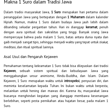
Makna 1 Suro dalam Tradisi Jawa
Dalam tradisi masyarakat Jawa,
1 Suro
merupakan hari pertama dalam
penanggalan Jawa yang bertepatan dengan
1 Muharram
dalam kalender
Hijriah. Namun, makna 1 Suro dalam budaya Jawa jauh lebih dalam
dibanding sekadar pergantian tahun. Hari ini dianggap
keramat
, penuh
dengan aura spiritual dan sakralitas yang tinggi. Banyak orang Jawa
mempercayai bahwa pada malam 1 Suro, batas antara dunia nyata dan
gaib menjadi sangat tipis, sehingga menjadi waktu yang tepat untuk
tirakat
,
meditasi, dan ritual spiritual lainnya.
Asal Usul dan Pengaruh Kejawen
Pemahaman tentang kekramatan 1 Suro tidak bisa dilepaskan dari tradisi
Kejawen
, sebuah sistem spiritual dan kebudayaan Jawa yang
menggabungkan unsur animisme, Hindu-Buddha, dan Islam. Dalam
Kejawen, 1 Suro merupakan waktu untuk
introspeksi
, penyucian diri, dan
meminta keselamatan kepada Tuhan. Ini bukan waktu untuk berpesta,
melainkan untuk hening dan mawas diri. Karena itu, masyarakat Jawa
biasanya menghindari kegiatan yang dianggap membawa kesenangan
berlebihan, seperti pesta pernikahan atau hajatan besar, pada malam 1
Suro.