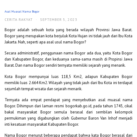
Asal Muasal Nama Bogor
CERITA RAKYAT
·
SEPTEMBER 5, 2023
Bogor adalah sebuah kota yang berada wilayah Provinsi Jawa Barat.
Bogor yang merupakan kota berjuluk Kota Hujan ini tidak jauh dari Ibu Kota
Jakarta. Nah, seperti apa asal usul nama Bogor?
Secara administratif, penggunaan nama Bogor ada dua, yaitu Kota Bogor
dan Kabupaten Bogor, dan keduanya sama-sama masih di Propinsi Jawa
Barat. Dan nama Bogor sendiri ternyata memiliki sejarah yang menarik.
Kota Bogor mempunyai luas 118,5 Km2, adapun Kabupaten Bogor
memiliki luas 2.664 Km2. Wilayah yang tidak jauh dari Ibu Kota ini terdapat
sejumlah tempat wisata dan sejarah menarik.
Ternyata ada empat pendapat yang menyebutkan asal muasal nama
Bogor. Dihimpun dari laman resmi bogorkab.go.id, pada tahun 1745, cikal
bakal masyarakat Bogor semula berasal dari sembilan kelompok
permukiman yang digabungkan oleh Gubernur Baron Van Inhof menjadi
inti kesatuan masyarakat Kabupaten Bogor.
Nama Bogor menurut beberapa pendapat bahwa kata Bogor berasal dari