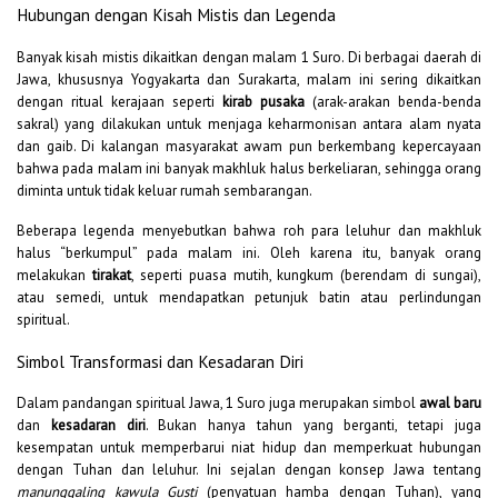
Hubungan dengan Kisah Mistis dan Legenda
Banyak kisah mistis dikaitkan dengan malam 1 Suro. Di berbagai daerah di
Jawa, khususnya Yogyakarta dan Surakarta, malam ini sering dikaitkan
dengan ritual kerajaan seperti
kirab pusaka
(arak-arakan benda-benda
sakral) yang dilakukan untuk menjaga keharmonisan antara alam nyata
dan gaib. Di kalangan masyarakat awam pun berkembang kepercayaan
bahwa pada malam ini banyak makhluk halus berkeliaran, sehingga orang
diminta untuk tidak keluar rumah sembarangan.
Beberapa legenda menyebutkan bahwa roh para leluhur dan makhluk
halus “berkumpul” pada malam ini. Oleh karena itu, banyak orang
melakukan
tirakat
, seperti puasa mutih, kungkum (berendam di sungai),
atau semedi, untuk mendapatkan petunjuk batin atau perlindungan
spiritual.
Simbol Transformasi dan Kesadaran Diri
Dalam pandangan spiritual Jawa, 1 Suro juga merupakan simbol
awal baru
dan
kesadaran diri
. Bukan hanya tahun yang berganti, tetapi juga
kesempatan untuk memperbarui niat hidup dan memperkuat hubungan
dengan Tuhan dan leluhur. Ini sejalan dengan konsep Jawa tentang
manunggaling kawula Gusti
(penyatuan hamba dengan Tuhan), yang