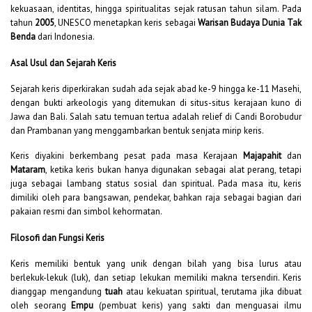
kekuasaan, identitas, hingga spiritualitas sejak ratusan tahun silam. Pada
tahun
2005
, UNESCO menetapkan keris sebagai
Warisan Budaya Dunia Tak
Benda
dari Indonesia.
Asal Usul dan Sejarah Keris
Sejarah keris diperkirakan sudah ada sejak abad ke-9 hingga ke-11 Masehi,
dengan bukti arkeologis yang ditemukan di situs-situs kerajaan kuno di
Jawa dan Bali. Salah satu temuan tertua adalah relief di Candi Borobudur
dan Prambanan yang menggambarkan bentuk senjata mirip keris.
Keris diyakini berkembang pesat pada masa Kerajaan
Majapahit
dan
Mataram
, ketika keris bukan hanya digunakan sebagai alat perang, tetapi
juga sebagai lambang status sosial dan spiritual. Pada masa itu, keris
dimiliki oleh para bangsawan, pendekar, bahkan raja sebagai bagian dari
pakaian resmi dan simbol kehormatan.
Filosofi dan Fungsi Keris
Keris memiliki bentuk yang unik dengan bilah yang bisa lurus atau
berlekuk-lekuk (luk), dan setiap lekukan memiliki makna tersendiri. Keris
dianggap mengandung
tuah
atau kekuatan spiritual, terutama jika dibuat
oleh seorang
Empu
(pembuat keris) yang sakti dan menguasai ilmu