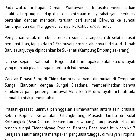
Pada waktu itu Bupati Demang Wartawangsa berusaha meningkatkan
kualitas lingkungan hidup dan kesejahteraan masyarakat yang berbasis
pertanian dengan menggali terusan dari sungai Ciliwung ke sungai
Cimahpar dan dari Nanggewer sampai ke Kalibaru/Kalimulya.
Penggalian untuk membuat terusan sungai dilanjutkan di sekitar pusat
pemerintahan, tapi pada th 1754 pusat pemerintahannya terletak di Tanah
Baru selanjutnya dipindahkan ke Sukahati (Kampung Empang sekarang).
Dari sisi sejarah, Kabupaten Bogor adalah merupakan salah satu wilayah
yang menjadi pusat kerajaan tertua di Indonesia.
Catatan Dinasti Sung di China dan prasasti yang ditemukan di Tempuran
Sungai Ciaruteun dengan Sungai Cisadane, memperlihatkan bahwa
setidaknya pada pertengahan awal Abad ke 5 M di wilayah ini telah ada
sebuah bentuk pemerintahan.
Prasasti-prasasti lainnya peninggalan Purnawarman antara lain prasasti
Kebon Kopi di Kecamatan Cibungbulang, Prasasti Jambu di Bukit
Koleangkak (Pasir Gintung, Kecamatan Leuwiliang), dan prasasti Lebak (di
tengah sungai Cidanghiyang, Propinsi Banten). Pada abad ke 6 dan ke 7
Kerajaan Tarumanagara merupakan penguasa tunggal di wilayah Propinsi