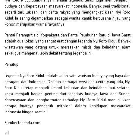
Nyi Roro Kidul tidak hanya menjadi legenda, tetapi juga mempengaruhi
budaya dan kepercayaan masyarakat Indonesia. Banyak seni tradisional,
seperti tari, lukisan, dan cerita rakyat yang mengangkat kisah Nyi Roro
Kidul. Ia sering digambarkan sebagai wanita cantik berbusana hijau, yang
konon merupakan warna favoritnya.
Pantai Parangtritis di Yogyakarta dan Pantai Pelabuhan Ratu di Jawa Barat
adalah dua lokasi yang sangat erat dengan legenda Nyi Roro Kidul. Banyak
wisatawan yang datang untuk merasakan mistis dan keindahan alam
sekaligus mengenal lebih dekat tentang legenda ini.
Penutup
Legenda Nyi Roro Kidul adalah salah satu warisan budaya yang kaya dan
beragam dari Indonesia. Dengan berbagai versi dan cerita yang ada, Nyi
Roro Kidul tetap menjadi simbol kekuatan dan keindahan laut selatan,
serta menjadi bagian penting dari identitas budaya Jawa dan Sunda.
Kepercayaan dan penghormatan terhadap Nyi Roro Kidul menunjukkan
betapa kuatnya pengaruh mitologi dalam kehidupan masyarakat
Indonesia hingga saat ini.
Sumber:legenda.com