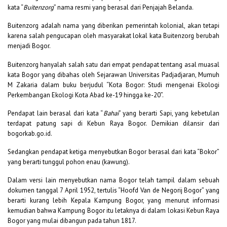
kata “
Buitenzorg
” nama resmi yang berasal dari Penjajah Belanda.
Buitenzorg adalah nama yang diberikan pemerintah kolonial, akan tetapi
karena salah pengucapan oleh masyarakat lokal kata Buitenzorg berubah
menjadi Bogor.
Buitenzorg hanyalah salah satu dari empat pendapat tentang asal muasal
kata Bogor yang dibahas oleh Sejarawan Universitas Padjadjaran, Mumuh
M Zakaria dalam buku berjudul “Kota Bogor: Studi mengenai Ekologi
Perkembangan Ekologi Kota Abad ke-19 hingga ke-20”.
Pendapat lain berasal dari kata “
Bahai
” yang berarti Sapi, yang kebetulan
terdapat patung sapi di Kebun Raya Bogor. Demikian dilansir dari
bogorkab.go.id.
Sedangkan pendapat ketiga menyebutkan Bogor berasal dari kata “Bokor”
yang berarti tunggul pohon enau (kawung).
Dalam versi lain menyebutkan nama Bogor telah tampil dalam sebuah
dokumen tanggal 7 April 1952, tertulis “Hoofd Van de Negorij Bogor” yang
berarti kurang lebih Kepala Kampung Bogor, yang menurut informasi
kemudian bahwa Kampung Bogor itu letaknya di dalam lokasi Kebun Raya
Bogor yang mulai dibangun pada tahun 1817.