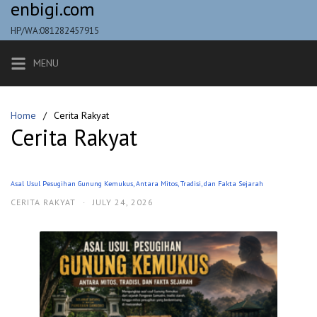
enbigi.com
Skip
to
HP/WA:081282457915
content
MENU
Home
Cerita Rakyat
Cerita Rakyat
Asal Usul Pesugihan Gunung Kemukus, Antara Mitos, Tradisi, dan Fakta Sejarah
CERITA RAKYAT
·
JULY 24, 2026