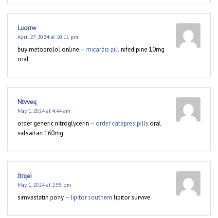
Luorrw
April 27, 2024 at 10:11 pm
buy metoprolol online –
micardis pill
nifedipine 10mg
oral
Ntvveq
May 1, 2024 at 4:44 am
order generic nitroglycerin –
order catapres pills
oral
valsartan 160mg
Jtrqei
May 1, 2024 at 2:55 pm
simvastatin pony –
lipitor southern
lipitor survive