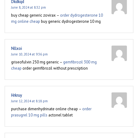
Dkdkqd
June 8, 2024 at 8:32 pm
buy cheap generic zovirax –
order dydrogesterone 10
mg online cheap
buy generic dydrogesterone 10 mg
Nllxoi
June 10, 2024 at 9:36 pm
griseofulvin 250 mg generic –
gemfibrozil 300 mg
cheap
order gemfibrozil without prescription
Hrkruy
June 12, 2024 at 8:18 pm
purchase dimenhydrinate online cheap –
order
prasugrel 10 mg pills
actonel tablet