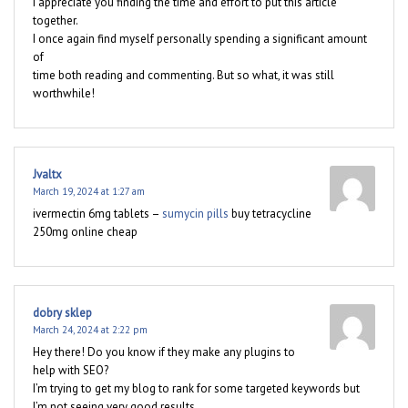
I appreciate you finding the time and effort to put this article
together.
I once again find myself personally spending a significant amount
of
time both reading and commenting. But so what, it was still
worthwhile!
Jvaltx
March 19, 2024 at 1:27 am
ivermectin 6mg tablets –
sumycin pills
buy tetracycline
250mg online cheap
dobry sklep
March 24, 2024 at 2:22 pm
Hey there! Do you know if they make any plugins to
help with SEO?
I’m trying to get my blog to rank for some targeted keywords but
I’m not seeing very good results.