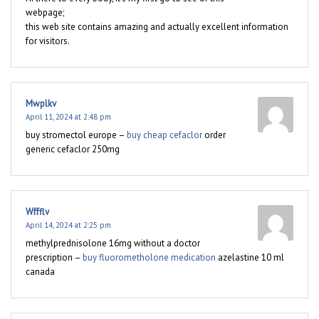
webpage;
this web site contains amazing and actually excellent information
for visitors.
Mwplkv
April 11, 2024 at 2:48 pm
buy stromectol europe –
buy cheap cefaclor
order
generic cefaclor 250mg
Wffflv
April 14, 2024 at 2:25 pm
methylprednisolone 16mg without a doctor
prescription –
buy fluorometholone medication
azelastine 10 ml
canada