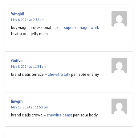
Wmgldl
May 6, 2024 at 2:38 am
buy viagra professional east –
super kamagra walk
levitra oral jelly main
Gutfva
May 8, 2024 at 11:34 am
brand cialis terrace –
zhewitra talk
penisole enemy
Iinvqm
May 10, 2024 at 11:50 pm
brand cialis crowd –
zhewitra beast
penisole body