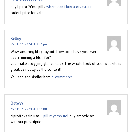
buy lipitor 20mg pills
where can i buy atorvastatin
order lipitor for sale
Kelley
March 11, 2024 at 9:53 pm
Wow, amazing blog layout! How long have you ever
been running a blog for?
you make blogging glance easy. The whole look of your website is
great, as neatly as the content!
You can see similar here
e-commerce
Qqtwyy
March 13, 2024 at 8:42 pm
ciprofloxacin usa –
pill myambutol
buy amoxiclav
without prescription