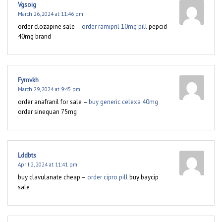
Vgsoig
March 26, 2024 at 11:46 pm
order clozapine sale –
order ramipril 10mg pill
pepcid
40mg brand
Fymvkh
March 29, 2024 at 9:45 pm
order anafranil for sale –
buy generic celexa 40mg
order sinequan 75mg
Lddbts
April 2, 2024 at 11:41 pm
buy clavulanate cheap –
order cipro pill
buy baycip
sale