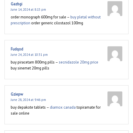
Gazbgi
June 14, 2024 at 8:15 pm
order monograph 600mg for sale –
buy pletal without
prescription
order generic cilostazol 100mg
Fudqod
June 24, 2024 at 10:31 pm
buy piracetam 800mg pills –
secnidazole 20mg price
buy sinemet 20mg pills
Gziepw
June 28, 2024 at 9:46 pm
buy depakote tablets –
diamox canada
topiramate for
sale online