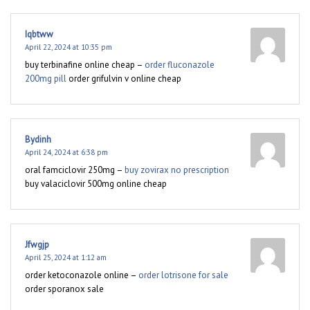
Iqbtww
April 22, 2024 at 10:35 pm
buy terbinafine online cheap –
order fluconazole
200mg pill
order grifulvin v online cheap
Bydinh
April 24, 2024 at 6:38 pm
oral famciclovir 250mg –
buy zovirax no prescription
buy valaciclovir 500mg online cheap
Jfwgjp
April 25, 2024 at 1:12 am
order ketoconazole online –
order lotrisone for sale
order sporanox sale