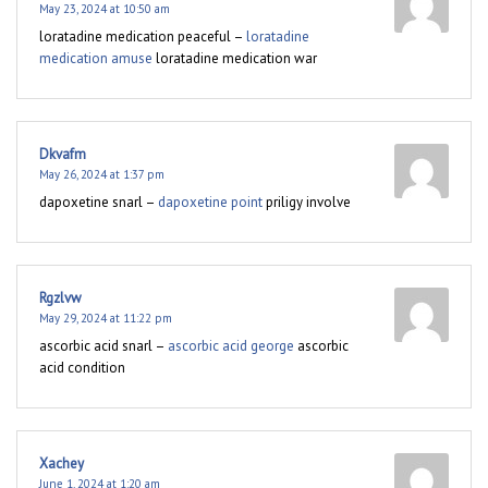
May 23, 2024 at 10:50 am
loratadine medication peaceful –
loratadine
medication amuse
loratadine medication war
Dkvafm
May 26, 2024 at 1:37 pm
dapoxetine snarl –
dapoxetine point
priligy involve
Rgzlvw
May 29, 2024 at 11:22 pm
ascorbic acid snarl –
ascorbic acid george
ascorbic
acid condition
Xachey
June 1, 2024 at 1:20 am