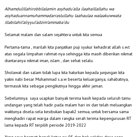
Alhamdulillahirobbilalamin asyhadu’alla ilaahaillallahu wa
asyhaduannamuhammadarraslullahu laahaulaa walaakuwwata
illabilahil’aliyyul’adzim’ammaba’du
Selamat malam dan salam sejahtera untuk kita semua
Pertama-tama , marilah kita panjatkan puji syukur kehadirat allah s.w.t
atas segala limpahan rahmat-nya sehingga kita masih diberikan nikmat
diantaranya nikmat iman, islam , dan sehat selalu.
Sholawat dan salam tidak lupa kita haturkan kepada junjungan kita
yakni nabi besar Muhammad s.a.w beserta keluarganya, sahabatnya,
termasuk kita sebagai pengikutnya hingga akhir jaman.
Sebelumnya saya ucapkan banyak terima kasih kepada seluruh tamu
undangan yang telah hadir pada malam hari ini dan telah meluangkan
waktunya disela-sela kesibukan bapak2 semua, untuk bersama sama
menghadiri rapat warga dalam rangka serah terima kepengurusan RT
lama kepada RT terpilih periode 2019-2022