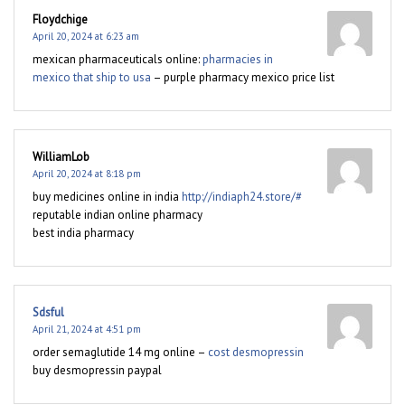
Floydchige
April 20, 2024 at 6:23 am
mexican pharmaceuticals online:
pharmacies in
mexico that ship to usa
– purple pharmacy mexico price list
WilliamLob
April 20, 2024 at 8:18 pm
buy medicines online in india
http://indiaph24.store/#
reputable indian online pharmacy
best india pharmacy
Sdsful
April 21, 2024 at 4:51 pm
order semaglutide 14 mg online –
cost desmopressin
buy desmopressin paypal