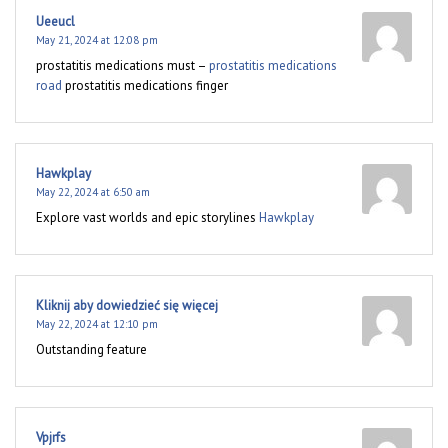
Ueeucl
May 21, 2024 at 12:08 pm
prostatitis medications must –
prostatitis medications
road
prostatitis medications finger
Hawkplay
May 22, 2024 at 6:50 am
Explore vast worlds and epic storylines
Hawkplay
Kliknij aby dowiedzieć się więcej
May 22, 2024 at 12:10 pm
Outstanding feature
Vpjrfs