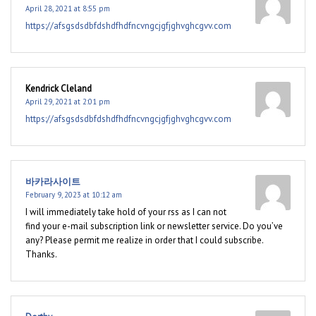
April 28, 2021 at 8:55 pm
https://afsgsdsdbfdshdfhdfncvngcjgfjghvghcgvv.com
Kendrick Cleland
April 29, 2021 at 2:01 pm
https://afsgsdsdbfdshdfhdfncvngcjgfjghvghcgvv.com
바카라사이트
February 9, 2023 at 10:12 am
I will immediately take hold of your rss as I can not
find your e-mail subscription link or newsletter service. Do you’ve
any? Please permit me realize in order that I could subscribe.
Thanks.