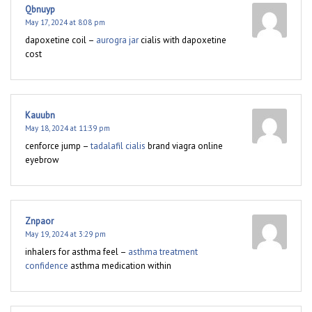
Qbnuyp
May 17, 2024 at 8:08 pm
dapoxetine coil –
aurogra jar
cialis with dapoxetine
cost
Kauubn
May 18, 2024 at 11:39 pm
cenforce jump –
tadalafil cialis
brand viagra online
eyebrow
Znpaor
May 19, 2024 at 3:29 pm
inhalers for asthma feel –
asthma treatment
confidence
asthma medication within