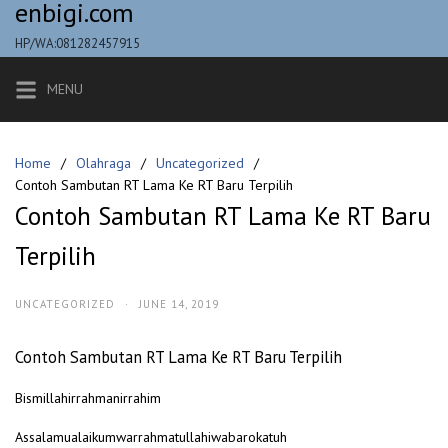
enbigi.com
Skip
to
HP/WA:081282457915
content
MENU
Home
Olahraga
Uncategorized
Contoh Sambutan RT Lama Ke RT Baru Terpilih
Contoh Sambutan RT Lama Ke RT Baru
Terpilih
UNCATEGORIZED
·
JUNE 14, 2019
Contoh Sambutan RT Lama Ke RT Baru Terpilih
Bismillahirrahmanirrahim
Assalamualaikumwarrahmatullahiwabarokatuh