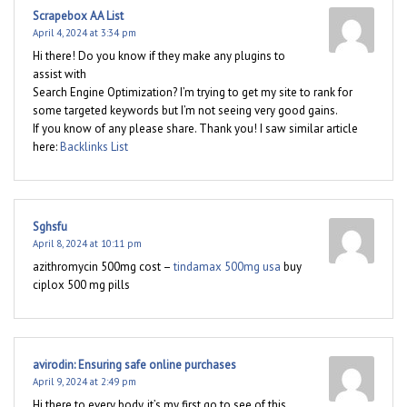
Scrapebox AA List
April 4, 2024 at 3:34 pm
Hi there! Do you know if they make any plugins to
assist with
Search Engine Optimization? I’m trying to get my site to rank for
some targeted keywords but I’m not seeing very good gains.
If you know of any please share. Thank you! I saw similar article
here:
Backlinks List
Sghsfu
April 8, 2024 at 10:11 pm
azithromycin 500mg cost –
tindamax 500mg usa
buy
ciplox 500 mg pills
avirodin: Ensuring safe online purchases
April 9, 2024 at 2:49 pm
Hi there to every body, it’s my first go to see of this