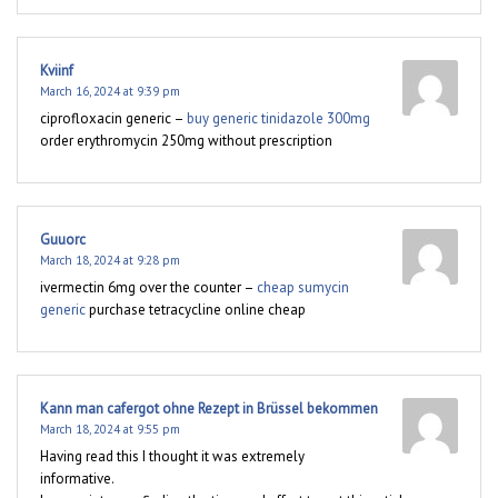
Kviinf
March 16, 2024 at 9:39 pm
ciprofloxacin generic –
buy generic tinidazole 300mg
order erythromycin 250mg without prescription
Guuorc
March 18, 2024 at 9:28 pm
ivermectin 6mg over the counter –
cheap sumycin
generic
purchase tetracycline online cheap
Kann man cafergot ohne Rezept in Brüssel bekommen
March 18, 2024 at 9:55 pm
Having read this I thought it was extremely
informative.