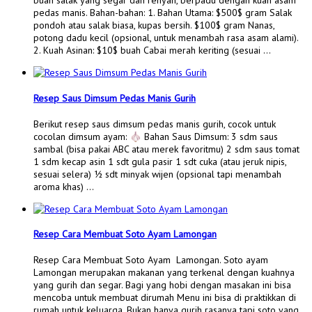
buah salak yang segar dan renyah, berpadu dengan kuah asam
pedas manis. Bahan-bahan: 1. Bahan Utama: $500$ gram Salak
pondoh atau salak biasa, kupas bersih. $100$ gram Nanas,
potong dadu kecil (opsional, untuk menambah rasa asam alami).
2. Kuah Asinan: $10$ buah Cabai merah keriting (sesuai …
Resep Saus Dimsum Pedas Manis Gurih
Berikut resep saus dimsum pedas manis gurih, cocok untuk
cocolan dimsum ayam: 🧄 Bahan Saus Dimsum: 3 sdm saus
sambal (bisa pakai ABC atau merek favoritmu) 2 sdm saus tomat
1 sdm kecap asin 1 sdt gula pasir 1 sdt cuka (atau jeruk nipis,
sesuai selera) ½ sdt minyak wijen (opsional tapi menambah
aroma khas) …
Resep Cara Membuat Soto Ayam Lamongan
Resep Cara Membuat Soto Ayam Lamongan. Soto ayam
Lamongan merupakan makanan yang terkenal dengan kuahnya
yang gurih dan segar. Bagi yang hobi dengan masakan ini bisa
mencoba untuk membuat dirumah Menu ini bisa di praktikkan di
rumah untuk keluarga. Bukan hanya gurih rasanya tapi soto yang