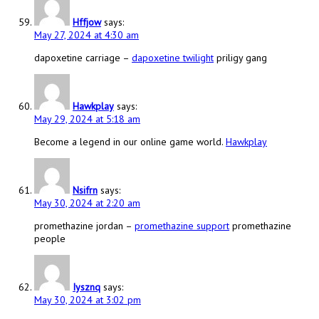
Hffjow
says:
May 27, 2024 at 4:30 am
dapoxetine carriage –
dapoxetine twilight
priligy gang
Hawkplay
says:
May 29, 2024 at 5:18 am
Become a legend in our online game world.
Hawkplay
Nsifrn
says:
May 30, 2024 at 2:20 am
promethazine jordan –
promethazine support
promethazine
people
Iysznq
says:
May 30, 2024 at 3:02 pm