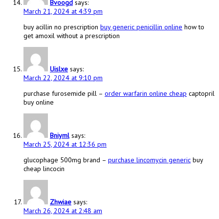
Bvoogd
says:
March 21, 2024 at 4:39 pm
buy acillin no prescription
buy generic penicillin online
how to
get amoxil without a prescription
Uislxe
says:
March 22, 2024 at 9:10 pm
purchase furosemide pill –
order warfarin online cheap
captopril
buy online
Bniyml
says:
March 25, 2024 at 12:36 pm
glucophage 500mg brand –
purchase lincomycin generic
buy
cheap lincocin
Zhwiae
says:
March 26, 2024 at 2:48 am