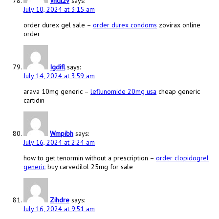
Vndtzv
says:
July 10, 2024 at 3:15 am
order durex gel sale –
order durex condoms
zovirax online
order
Igdifl
says:
July 14, 2024 at 3:59 am
arava 10mg generic –
leflunomide 20mg usa
cheap generic
cartidin
Wmpibh
says:
July 16, 2024 at 2:24 am
how to get tenormin without a prescription –
order clopidogrel
generic
buy carvedilol 25mg for sale
Zihdre
says:
July 16, 2024 at 9:51 am