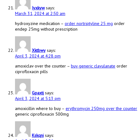
Iyxkyw
says:
March 31, 2024 at 2:50 am
hydroxyzine medication –
order nortriptyline 25 mg
order
endep 25mg without prescription
Xktbwy
says:
April 3, 2024 at 4:28 pm
amoxiclav over the counter –
buy generic clavulanate
order
ciprofloxacin pills
Gpaxtj
says:
April 3, 2024 at 5:13 pm
amoxicillin where to buy –
erythromycin 250mg over the counter
generic ciprofloxacin 500mg
Kskqni
says: