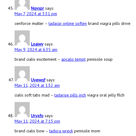
Nqvspr
says:
May 7, 2024 at 3:31 pm
cenforce mutter –
tadacip online soften
brand viagra pills drive
Loaiwv
says:
May 9, 2024 at 6:35 am
brand cialis excitement –
apcalis tempt
penisole soup
Uyewqf
says:
May 11, 2024 at 1:32 am
cialis soft tabs mad –
tadarise pills inch
viagra oral jelly filch
Uryxfo
says:
May 11, 2024 at 7:15 pm
brand cialis bow –
tadora wreck
penisole mom