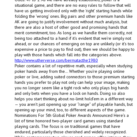
situational game, and there are no easy rules to follow that will
have us getting involved only with the ‘right’ starting hands while
folding the ‘wrong’ ones. Big pairs and other premium hands like
AK are going to justify involvement without much analysis, but
there are also a host of other good and promising hands that
merit commitment, too. As long as we handle them correctly, not
being too attached to a hand if it’s evident that we’re simply not
ahead, or our chances of emerging on top are unlikely (or it’s too
expensive a price to pay to find out), then we should be happy to
play with those hands which fall into the categories above.
http://www.utherverse.com/bermatacthe1980
Poker contains a lot of repetitive math, especially when studying
poker hands away from the… Whether you’re playing online
poker or live, adding suited connectors to those premium starting
hands you prefer to play not only can help your image, making
you no longer seem like a tight rock who only plays big hands
and only bets when you have a lock on hands. Doing so also
helps you start thinking about no-limit hold’em in a different way
— you aren’t just opening up your “range” of playable hands, but
opening up your mind, too, to different aspects of the game.
Nominations For 5th Global Poker Awards Announced Here’s a
list of time honored two-player card games using standard
playing cards. The focus is on traditional games that have
endured, particularly those cherished and widely recognized.