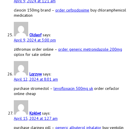
April 9, 2024 at 1:21 am
cleocin 150mg brand –
order cefpodoxime
buy chloramphenicol
medication
Oldaof
says:
April 9, 2024 at 3:00 pm
zithromax order online –
order generic metronidazole 200mg
ciplox for sale online
Lqrzyw
says:
April 12, 2024 at 8:01 am
purchase stromectol –
levofloxacin 500mg uk
order cefaclor
online cheap
Kpklwt
says:
April 15, 2024 at 1:27 am
purchase clarinex pill –
generic albuterol inhalator
buy ventolin