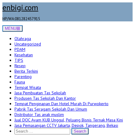
Skip
enbigi.com
to
content
HP/WA:081282457915
MENU
Olahraga
Uncategorized
PDAM
Kesehatan
TIPS
Resep
Berita Terkini
Parenting
Fauna
Tempat Wisata
Jasa Pembuatan Tas Sekolah
Produsen Tas Sekolah Dan Kantor
Tempat Penginapan Dan Hotel Murah Di Purwokerto
Pabrik Tas Seragam Sekolah Dan Umum
Distributor Tas anak muslim
Jual DOC Ayam KUB Unggul, Peluang Bisnis Ternak Masa Kini
Jasa Pemasangan CCTV Jakarta, Depok, Tangerang, Bekasi
Search