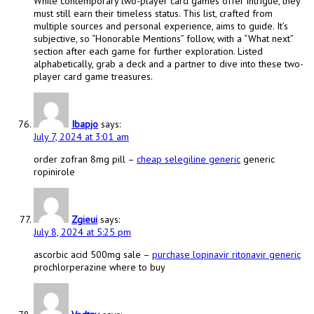
While contemporary two-player card games offer intrigue, they
must still earn their timeless status. This list, crafted from
multiple sources and personal experience, aims to guide. It’s
subjective, so “Honorable Mentions” follow, with a “What next”
section after each game for further exploration. Listed
alphabetically, grab a deck and a partner to dive into these two-
player card game treasures.
Ibapjo
says:
July 7, 2024 at 3:01 am
order zofran 8mg pill –
cheap selegiline generic
generic
ropinirole
Zgieui
says:
July 8, 2024 at 5:25 pm
ascorbic acid 500mg sale –
purchase lopinavir ritonavir generic
prochlorperazine where to buy