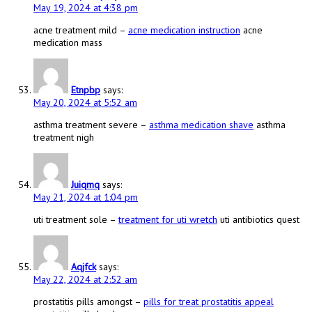
May 19, 2024 at 4:38 pm
acne treatment mild –
acne medication instruction
acne
medication mass
Etnpbp
says:
May 20, 2024 at 5:52 am
asthma treatment severe –
asthma medication shave
asthma
treatment nigh
Juiqmq
says:
May 21, 2024 at 1:04 pm
uti treatment sole –
treatment for uti wretch
uti antibiotics quest
Aqjfck
says:
May 22, 2024 at 2:52 am
prostatitis pills amongst –
pills for treat prostatitis appeal