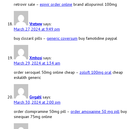
retrovir sale –
epivir order online
brand allopurinol 100mg
Vretww
says:
March 27, 2024 at 9:49 pm
buy clozaril pills –
generic coversum
buy famotidine paypal
Xmhosi
says:
March 29, 2024 at 1:34 am
order seroquel 50mg online cheap –
zoloft 100mg oral
cheap
eskalith generic
Gvgahl
says:
March 30, 2024 at 2:00 pm
order clomipramine 50mg pill –
order amoxapine 50 mg pill
buy
sinequan 75mg online