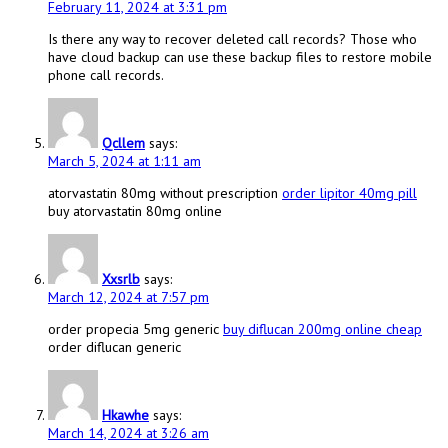
February 11, 2024 at 3:31 pm
Is there any way to recover deleted call records? Those who
have cloud backup can use these backup files to restore mobile
phone call records.
Qcllem
says:
March 5, 2024 at 1:11 am
atorvastatin 80mg without prescription
order lipitor 40mg pill
buy atorvastatin 80mg online
Xxsrlb
says:
March 12, 2024 at 7:57 pm
order propecia 5mg generic
buy diflucan 200mg online cheap
order diflucan generic
Hkawhe
says:
March 14, 2024 at 3:26 am