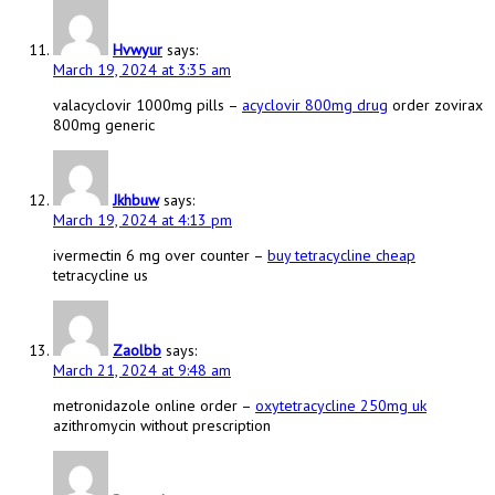
Hvwyur
says:
March 19, 2024 at 3:35 am
valacyclovir 1000mg pills –
acyclovir 800mg drug
order zovirax
800mg generic
Jkhbuw
says:
March 19, 2024 at 4:13 pm
ivermectin 6 mg over counter –
buy tetracycline cheap
tetracycline us
Zaolbb
says:
March 21, 2024 at 9:48 am
metronidazole online order –
oxytetracycline 250mg uk
azithromycin without prescription