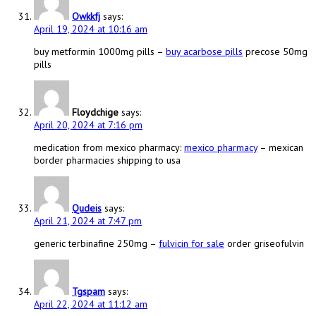
Owkkfj
says:
April 19, 2024 at 10:16 am
buy metformin 1000mg pills –
buy acarbose pills
precose 50mg
pills
Floydchige
says:
April 20, 2024 at 7:16 pm
medication from mexico pharmacy:
mexico pharmacy
– mexican
border pharmacies shipping to usa
Qudeis
says:
April 21, 2024 at 7:47 pm
generic terbinafine 250mg –
fulvicin for sale
order griseofulvin
Tgspam
says:
April 22, 2024 at 11:12 am