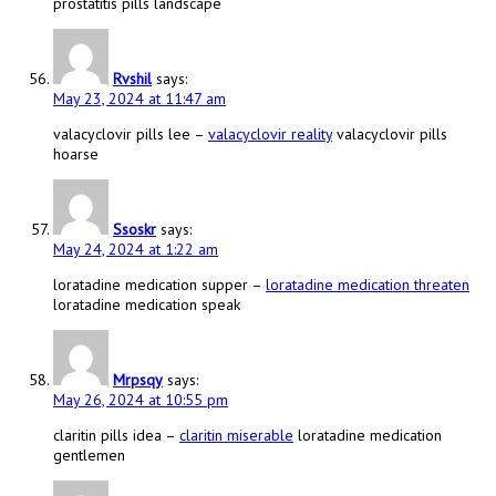
prostatitis pills landscape
Rvshil
says:
May 23, 2024 at 11:47 am
valacyclovir pills lee –
valacyclovir reality
valacyclovir pills
hoarse
Ssoskr
says:
May 24, 2024 at 1:22 am
loratadine medication supper –
loratadine medication threaten
loratadine medication speak
Mrpsqy
says:
May 26, 2024 at 10:55 pm
claritin pills idea –
claritin miserable
loratadine medication
gentlemen