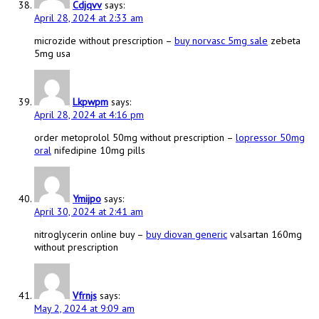
Cdjqvv
says:
April 28, 2024 at 2:33 am
microzide without prescription –
buy norvasc 5mg sale
zebeta
5mg usa
Lkpwpm
says:
April 28, 2024 at 4:16 pm
order metoprolol 50mg without prescription –
lopressor 50mg
oral
nifedipine 10mg pills
Ymijpo
says:
April 30, 2024 at 2:41 am
nitroglycerin online buy –
buy diovan generic
valsartan 160mg
without prescription
Vfrnjs
says:
May 2, 2024 at 9:09 am