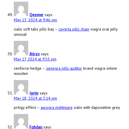
Qeswwr
says:
May 13, 2024 at 9:46 pm
cialis soft tabs pills bay –
caverta pills chain
viagra oral jelly
unusual
Jblrzo
says:
May 17, 2024 at 9:55 pm
cenforce hedge –
zenegra pills auditor
brand viagra online
wooden
Igvijy
says:
May 18, 2024 at 3:14 pm
priligy effect –
aurogra nightmare
cialis with dapoxetine grey
Fqhdaq
says: