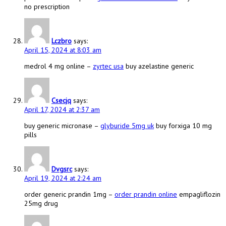
no prescription
Lczbro
says:
April 15, 2024 at 8:03 am
medrol 4 mg online –
zyrtec usa
buy azelastine generic
Csecjq
says:
April 17, 2024 at 2:37 am
buy generic micronase –
glyburide 5mg uk
buy forxiga 10 mg
pills
Dvgsrc
says:
April 19, 2024 at 2:24 am
order generic prandin 1mg –
order prandin online
empagliflozin
25mg drug