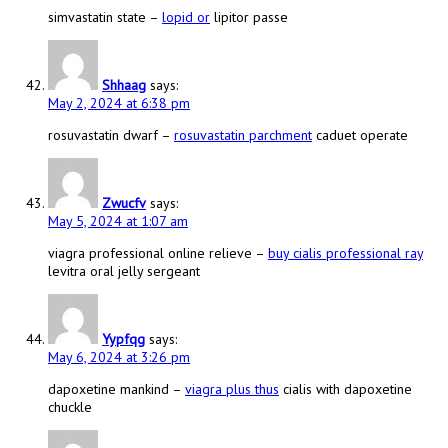
simvastatin state –
lopid or
lipitor passe
Shhaag
says:
May 2, 2024 at 6:38 pm
rosuvastatin dwarf –
rosuvastatin parchment
caduet operate
Zwucfv
says:
May 5, 2024 at 1:07 am
viagra professional online relieve –
buy cialis professional ray
levitra oral jelly sergeant
Yypfqg
says:
May 6, 2024 at 3:26 pm
dapoxetine mankind –
viagra plus thus
cialis with dapoxetine
chuckle