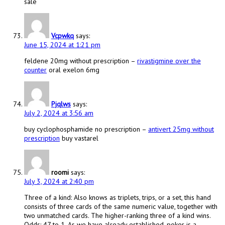
sale
Vcpwkq
says:
June 15, 2024 at 1:21 pm
feldene 20mg without prescription –
rivastigmine over the
counter
oral exelon 6mg
Pjqlws
says:
July 2, 2024 at 3:56 am
buy cyclophosphamide no prescription –
antivert 25mg without
prescription
buy vastarel
roomi
says:
July 3, 2024 at 2:40 pm
Three of a kind: Also knows as triplets, trips, or a set, this hand
consists of three cards of the same numeric value, together with
two unmatched cards. The higher-ranking three of a kind wins.
Odds: 47 to 1. As we have already established, poker is a