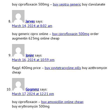
buy ciprofloxacin 500mg –
buy septra generic
buy clavulanate
Jarves
says:
March 14, 2024 at 8:02 am
buy generic cipro online –
buy ciprofloxacin 500mg
order
augmentin 625mg online cheap
Ipnjnr
says:
March 16, 2024 at 10:59 pm
flagyl 400mg price –
buy oxytetracycline pills
buy azithromycin
cheap
Gpgmmz
says:
March 17, 2024 at 12:21 pm
buy ciprofloxacin –
buy amoxicillin online cheap
buy erythromycin 500mg