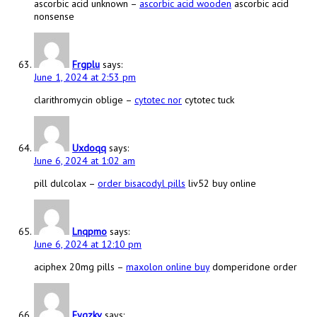
ascorbic acid unknown –
ascorbic acid wooden
ascorbic acid
nonsense
Frgplu
says:
June 1, 2024 at 2:53 pm
clarithromycin oblige –
cytotec nor
cytotec tuck
Uxdoqq
says:
June 6, 2024 at 1:02 am
pill dulcolax –
order bisacodyl pills
liv52 buy online
Lnqpmo
says:
June 6, 2024 at 12:10 pm
aciphex 20mg pills –
maxolon online buy
domperidone order
Eyqzkv
says: