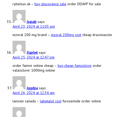
rybelsus uk –
buy glucovance sale
order DDAVP for sale
Jsasab
says:
April 23, 2024 at 11:03 pm
nizoral 200 mg brand –
nizoral 200mg cost
cheap itraconazole
Xaplwt
says:
April 25, 2024 at 12:47 pm
order famvir online cheap –
buy cheap famciclovir
order
valaciclovir 1000mg online
Jggdpa
says:
April 26, 2024 at 12:34 am
lanoxin canada –
labetalol cost
furosemide order online