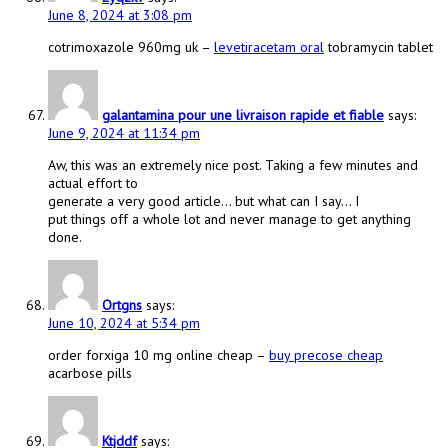
June 8, 2024 at 3:08 pm
cotrimoxazole 960mg uk –
levetiracetam oral
tobramycin tablet
galantamina pour une livraison rapide et fiable
says:
June 9, 2024 at 11:34 pm
Aw, this was an extremely nice post. Taking a few minutes and
actual effort to
generate a very good article… but what can I say… I
put things off a whole lot and never manage to get anything
done.
Ortgns
says:
June 10, 2024 at 5:34 pm
order forxiga 10 mg online cheap –
buy precose cheap
acarbose pills
Ktjddf
says: