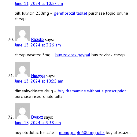
June 11, 2024 at 10:37 am
pill fulvicin 250mg –
gemfibrozil tablet
purchase lopid online
cheap
Rbzsto
says:
June 13, 2024 at 3:26 am
cheap vasotec 5mg –
buy zovirax paypal
buy zovirax cheap
Hucyyq
says:
June 13, 2024 at 10:25 am
dimenhydrinate drug –
buy dramamine without a prescription
purchase risedronate pills
Dvaxtt
says:
June 15, 2024 at 9:38 am
buy etodolac for sale –
monograph 600 mg pills
buy cilostazol