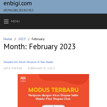
enbigi.com
Skip
to
HP/WA:081282457915
content
MENU
Home
2023
February
Month:
February 2023
Waspada Dan Kenali Penipuan Di Toko Shopee
INFO PINTAR
·
FEBRUARY 8, 2023