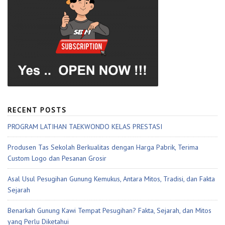
RECENT POSTS
PROGRAM LATIHAN TAEKWONDO KELAS PRESTASI
Produsen Tas Sekolah Berkualitas dengan Harga Pabrik, Terima
Custom Logo dan Pesanan Grosir
Asal Usul Pesugihan Gunung Kemukus, Antara Mitos, Tradisi, dan Fakta
Sejarah
Benarkah Gunung Kawi Tempat Pesugihan? Fakta, Sejarah, dan Mitos
yang Perlu Diketahui