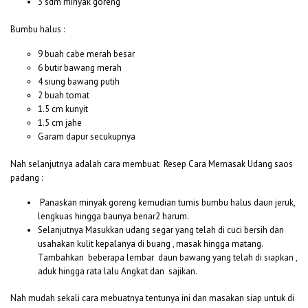
3 sdm minyak goreng
Bumbu halus :
9 buah cabe merah besar
6 butir bawang merah
4 siung bawang putih
2 buah tomat
1.5 cm kunyit
1.5 cm jahe
Garam dapur secukupnya
Nah selanjutnya adalah cara membuat Resep Cara Memasak Udang saos
padang :
Panaskan minyak goreng kemudian tumis bumbu halus daun jeruk,
lengkuas hingga baunya benar2 harum.
Selanjutnya Masukkan udang segar yang telah di cuci bersih dan
usahakan kulit kepalanya di buang , masak hingga matang.
Tambahkan beberapa lembar daun bawang yang telah di siapkan ,
aduk hingga rata lalu Angkat dan sajikan.
Nah mudah sekali cara mebuatnya tentunya ini dan masakan siap untuk di