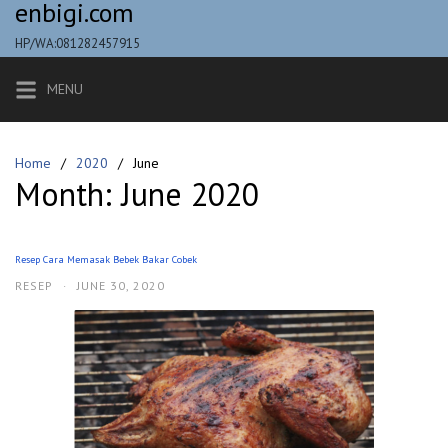
enbigi.com
Skip
to
HP/WA:081282457915
content
MENU
Home
2020
June
Month:
June 2020
Resep Cara Memasak Bebek Bakar Cobek
RESEP
·
JUNE 30, 2020