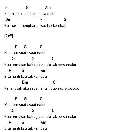
F G Am
Salahkah diriku hingga saat ini
Dm F G
Ku masih mengharap kau tuk kembali
[Reff]
F G C
Mungkin suatu saat nanti
Dm G C
Kau temukan bahagia meski tak bersamaku
F G Am
Bila nanti kau tak kembali
Dm G
Kenanglah aku sepanjang hidupmu.. wooooo…
F G C
Mungkin suatu saat nanti
Dm G C
Kau temukan bahagia meski tak bersamaku
F G Am
Bila nanti kau tak kembali