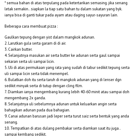
* semua bahan di atas terpulang pada ketertarikan semasing. jika senang
letak semakin.. siapkan la tiap satu bahan tu dalam sukatan yang byk.
ianya bisa di ganti tukar pada ayam atau daging sayur-sayuran lain.
Beberapa cara membuat pizza :
Gaulkan tepung dengan yist dalam mangkok adunan.
2. Larutkan gula serta garam di di air.
3. Cairkan butter.
4. Selanjutnya masukan air serta butter ke adunan serta gaul sampai
sekaran serta uli sampai licin.
5. Uli di atas permukaan yang rata yang sudah di tabur sedikit tepung serta
uli sampai licin serta tidak menempel.
6. Bulatkan doh itu serta taruh di mangkok adunan yang di lenser dgn
sedikit minyak serta di tutup dengan cling film.
7. Diamkan ianya mengembang kurang lebih 40-60 minit atau sampai doh
mengembang 2x ganda.
8. Selanjutnya uli sebelumnya adunan untuk keluarkan angin serta
bahagikan adunan pada dua bahagian.
9. Canai adunan barusan jadi leper serta turut saiz serta bentuk yang anda
senang.
10. Tempatkan di atas dulang pembakar serta diamkan saat itu juga..
sampai kembang sedikit.