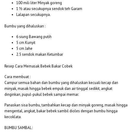
100 mili liter Minyak goreng
1 ½ atau secukupnya sendok teh Garam
Lalapan secukupnya.
Bumbu yang dihaluskan :
6 siung Bawang putih
5 cm Kunyit
5 cm Jahe
2.5 sendok makan Ketumbar
Resep Cara Memasak Bebek Bakar Cobek
Cara membuat :
Campur semua bahan dan bumbu yang dihaluskan kecuali kecap dan
minyak, masak hingga bebek empuk dan air tinggal sedikit, angkat
dinginkan, pupul-pukul bebek sampai memar.
Panaskan sisa bumbu, tambahkan kecap dan minyak goreng, masak hingga
mengental, angkat, bakar bebek sambil dioles dengan bumbu hingga
kecoklata.
BUMBU SAMBAL :