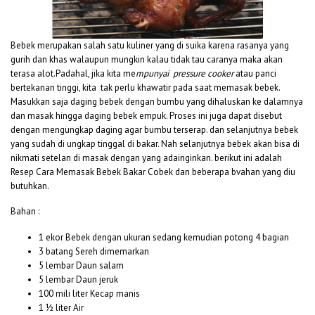
Bebek merupakan salah satu kuliner yang di suika karena rasanya yang
gurih dan khas walaupun mungkin kalau tidak tau caranya maka akan
terasa alot.Padahal, jika kita me
mpunyai pressure cooker
atau panci
bertekanan tinggi, kita tak perlu khawatir pada saat memasak bebek.
Masukkan saja daging bebek dengan bumbu yang dihaluskan ke dalamnya
dan masak hingga daging bebek empuk. Proses ini juga dapat disebut
dengan mengungkap daging agar bumbu terserap. dan selanjutnya bebek
yang sudah di ungkap tinggal di bakar. Nah selanjutnya bebek akan bisa di
nikmati setelan di masak dengan yang adainginkan. berikut ini adalah
Resep Cara Memasak Bebek Bakar Cobek dan beberapa bvahan yang diu
butuhkan.
Bahan :
1 ekor Bebek dengan ukuran sedang kemudian potong 4 bagian
3 batang Sereh dimemarkan
5 lembar Daun salam
5 lembar Daun jeruk
100 mili liter Kecap manis
1 ½ liter Air