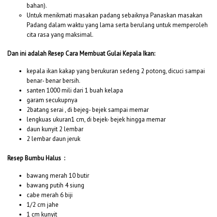
bahan).
Untuk menikmati masakan padang sebaiknya Panaskan masakan
Padang dalam waktu yang lama serta berulang untuk memperoleh
cita rasa yang maksimal.
Dan ini adalah Resep Cara Membuat Gulai Kepala Ikan:
kepala ikan kakap yang berukuran sedeng 2 potong, dicuci sampai
benar- benar bersih.
santen 1000 mili dari 1 buah kelapa
garam secukupnya
2batang serai , di bejeg- bejek sampai memar
lengkuas ukuran1 cm, di bejek- bejek hingga memar
daun kunyit 2 lembar
2 lembar daun jeruk
Resep Bumbu Halus :
bawang merah 10 butir
bawang putih 4 siung
cabe merah 6 biji
1/2 cm jahe
1 cm kunyit