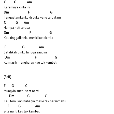
C G Am
Karamnya cinta ini
Dm F G
Tenggelamkanku di duka yang terdalam
C G Am
Hampa hati terasa
Dm F G
Kau tinggalkanku meski ku tak rela
F G Am
Salahkah diriku hingga saat ini
Dm F G
Ku masih mengharap kau tuk kembali
[Reff]
F G C
Mungkin suatu saat nanti
Dm G C
Kau temukan bahagia meski tak bersamaku
F G Am
Bila nanti kau tak kembali