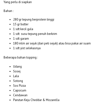
Yang perlu di siapkan
Bahan :
280 gr tepung berprotein tinggi
15 gr butter
1 sdt kecil gula
1 sdt susu tepung penuh berkrim
1 sdt garam
180 mlm air sejuk (dari peti sejuk) atau bisa pakai air suam
1 sdt yist selekasnya
Beberapa bahan topping :
Udang
Sosej
Lala
Sotong
Sos Pizza
Capsicum
Cendawan
Parutan Keju Cheddar & Mozarella