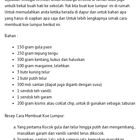
untulk bekal buah hati ke sekolah. Yuk kita buat kue lumpur ini di rumah
Untuk memudahkan anda ketika berada di dapur dan untuk bahan apa
yang harus di siapkan apa saja dan Untuk lebih lengkapnya simak cara
membuat kue lumpur berikut ini.
Bahan :
150 gram gula pasir
250 gram tepung terigu
500 gram kentang, kukus dan haluskan
100 gram margarine, lelehkan
3 butir kuning telur
2 butir putih telur
500 mili santan (dapat juga diganti dengan susu)
1 sendok teh vanilli
1 sendok teh garam
200 gram kismis atau coklat chip, untuk di gunakan sebagai. taburan
Resep Cara Membuat Kue Lumpur:
Yang pertama Kocok gula dan telur hingga putih dan mengembang ,
masukkan garam dan vanilli sambil terus dikocok.
Siramkan santan, lalu aduk sampai rata, kemudian masukkan