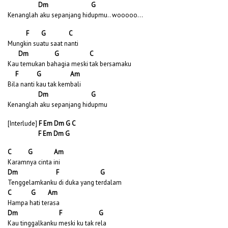
Dm G
Kenanglah aku sepanjang hidupmu.. wooooo…
F G C
Mungkin suatu saat nanti
Dm G C
Kau temukan bahagia meski tak bersamaku
F G Am
Bila nanti kau tak kembali
Dm G
Kenanglah aku sepanjang hidupmu
[Interlude]
F Em Dm G C
F Em Dm G
C G Am
Karamnya cinta ini
Dm F G
Tenggelamkanku di duka yang terdalam
C G Am
Hampa hati terasa
Dm F G
Kau tinggalkanku meski ku tak rela