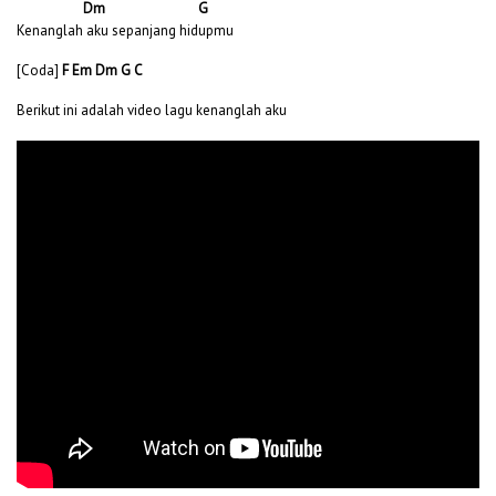
Dm G
Kenanglah aku sepanjang hidupmu
[Coda]
F Em Dm G C
Berikut ini adalah video lagu kenanglah aku