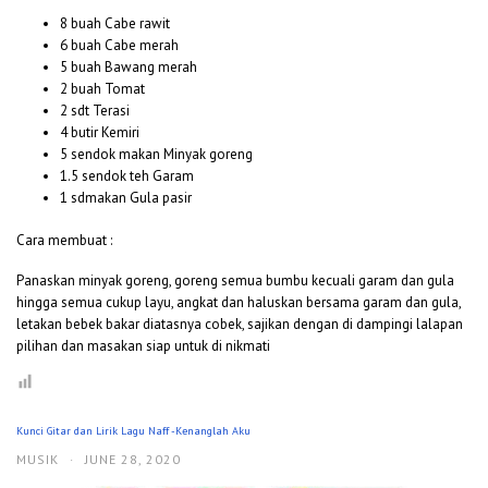
8 buah Cabe rawit
6 buah Cabe merah
5 buah Bawang merah
2 buah Tomat
2 sdt Terasi
4 butir Kemiri
5 sendok makan Minyak goreng
1.5 sendok teh Garam
1 sdmakan Gula pasir
Cara membuat :
Panaskan minyak goreng, goreng semua bumbu kecuali garam dan gula
hingga semua cukup layu, angkat dan haluskan bersama garam dan gula,
letakan bebek bakar diatasnya cobek, sajikan dengan di dampingi lalapan
pilihan dan masakan siap untuk di nikmati
Kunci Gitar dan Lirik Lagu Naff -Kenanglah Aku
MUSIK
·
JUNE 28, 2020