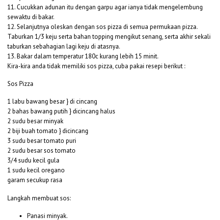
11. Cucukkan adunan itu dengan garpu agar ianya tidak mengelembung
sewaktu di bakar.
12. Selanjutnya oleskan dengan sos pizza di semua permukaan pizza.
Taburkan 1/3 keju serta bahan topping mengikut senang, serta akhir sekali
taburkan sebahagian lagi keju di atasnya.
13. Bakar dalam temperatur 180c kurang lebih 15 minit.
Kira-kira anda tidak memiliki sos pizza, cuba pakai resepi berikut :
Sos Pizza
1 labu bawang besar } di cincang
2 bahas bawang putih } dicincang halus
2 sudu besar minyak
2 biji buah tomato } dicincang
3 sudu besar tomato puri
2 sudu besar sos tomato
3/4 sudu kecil gula
1 sudu kecil oregano
garam secukup rasa
Langkah membuat sos:
Panasi minyak.