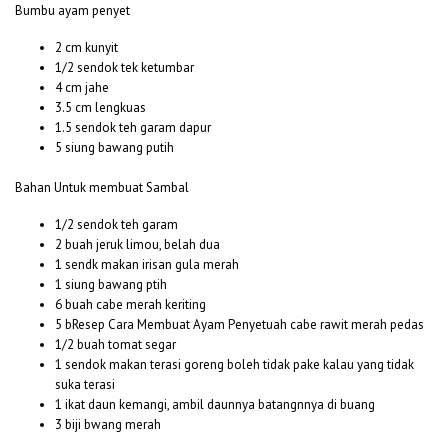
Bumbu ayam penyet
2 cm kunyit
1/2 sendok tek ketumbar
4 cm jahe
3.5 cm lengkuas
1.5 sendok teh garam dapur
5 siung bawang putih
Bahan Untuk membuat Sambal
1/2 sendok teh garam
2 buah jeruk limou, belah dua
1 sendk makan irisan gula merah
1 siung bawang ptih
6 buah cabe merah keriting
5 bResep Cara Membuat Ayam Penyetuah cabe rawit merah pedas
1/2 buah tomat segar
1 sendok makan terasi goreng boleh tidak pake kalau yang tidak
suka terasi
1 ikat daun kemangi, ambil daunnya batangnnya di buang
3 biji bwang merah