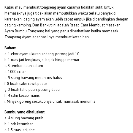
Kalau mau membuat tongseng ayam caranya tidaklah sulit. Untuk
Memasaknya juga tidak akan membutukkan waktu terlalu banyak di
karenakan daging ayam akan lebih cepat empuk jika dibandingkan dengan
daging kambing. Dan Berikut ini adalah Resep Cara Membuat Masakan
Ayam Bumbu Tongseng hal yang perlu diperhatikan ketika memasak
Tongseng Ayam agar hasilnya membuat ketagihan.
Bahan:
a. 1 ekor ayam ukuran sedang, potong jadi 10
b. 1 ruas jari lengkuas, di bejek hingga memar
c. 3 lembar daun salam
d. 1000 cc air
e. 9 siung bawang merah, iris halus
f. 8 buah cabe rawit pedas
g. 2 buah tahu putih, potong dadu
h. 4 sdm kecap manis
i. Minyak goreng secukupnya untuk mamasak menumis
Bumbu yang dihaluskan:
a. 4 siung bawang putih
b. 1 sdt ketumbar
c. 1.5 ruas jari jahe