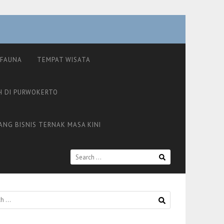
FAUNA
TEMPAT WISATA
H DI PURWOKERTO
ANG BISNIS TERNAK MASA KINI
SEARCH
FOR: