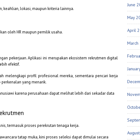
June 
keahlian, lokasi, maupun kriteria lainnya.
May 2
April 
akan oleh HR maupun pemilik usaha.
March
Febru
an pekerjaan. Aplikasi ini merupakan ekosistem rekrutmen digital
ih efektif.
Januar
 melengkapi profil profesional mereka, sementara pencari kerja
Decem
o perkenalan yang menarik.
nusiawi karena perusahaan dapat melihat lebih dari sekadar data
Novem
Octob
Rekrutmen
Septe
is, termasuk proses perekrutan tenaga kerja.
Augus
ancara tatap muka, kini proses seleksi dapat dimulai secara