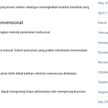
May 2
t proses seleksi sekaligus meningkatkan kualitas kandidat yang
April 
onvensional
March
gkan metode perekrutan tradisional.
Febru
Januar
cara manual. Sistem pencarian yang praktis membantu menemukan
Decem
Novem
Octob
lamar lebih dekat bahkan sebelum wawancara dilakukan.
Septe
an dapat mengurangi biaya administrasi dan mempercepat proses
Augus
July 2