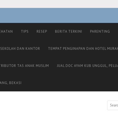
EHATAN
TIPS
RESEP
BERITA TERKINI
PARENTING
 SEKOLAH DAN KANTOR
TEMPAT PENGINAPAN DAN HOTEL MURA
TRIBUTOR TAS ANAK MUSLIM
JUAL DOC AYAM KUB UNGGUL, PELU
ANG, BEKASI
Search
for: