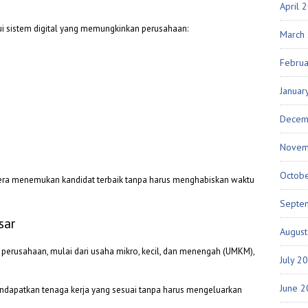
April 
i sistem digital yang memungkinkan perusahaan:
March
Febru
Januar
Decem
Novem
Octob
era menemukan kandidat terbaik tanpa harus menghabiskan waktu
Septe
sar
Augus
 perusahaan, mulai dari usaha mikro, kecil, dan menengah (UMKM),
July 2
June 
endapatkan tenaga kerja yang sesuai tanpa harus mengeluarkan