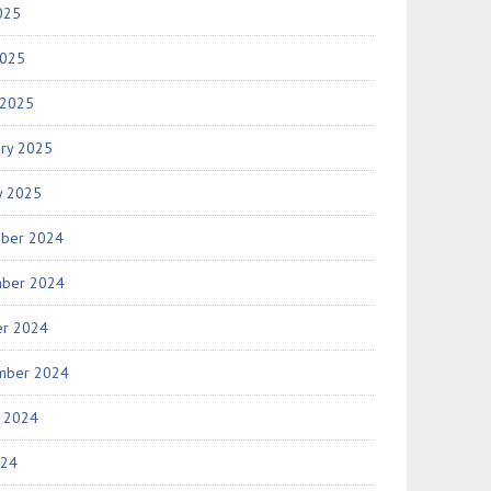
025
2025
 2025
ary 2025
y 2025
ber 2024
ber 2024
er 2024
mber 2024
t 2024
024