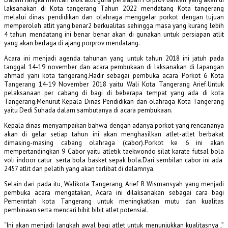
laksanakan di Kota tangerang Tahun 2022 mendatang Kota tangerang
melalui dinas pendidikan dan olahraga menggelar porkot dengan tujuan
memperoleh atlit yang benar2 berkualitas sehingga masa yang kurang lebih
4 tahun mendatang ini benar benar akan di gunakan untuk persiapan atlit
yang akan berlaga di ajang porprov mendatang.
Acara ini menjadi agenda tahunan yang untuk tahun 2018 ini jatuh pada
tanggal 14-19 november dan acara pembukaan di laksanakan di lapangan
ahmad yani kota tangerang.Hadir sebagai pembuka acara Porkot 6 Kota
Tangerang 14-19 November 2018 yaitu Wali Kota Tangerang Arief.Untuk
pelaksanaan per cabang di bagi di beberapa tempat yang ada di kota
Tangerang.Menurut Kepala Dinas Pendidikan dan olahraga Kota Tangerang
yaitu Dedi Suhada dalam sambutanya di acara pembukaan.
Kepala dinas menyampaikan bahwa dengan adanya porkot yang rencananya
akan di gelar setiap tahun ini akan menghasilkan atlet-atlet berbakat
dimasing-masing cabang olahraga (cabor).Porkot ke 6 ini akan
mempertandingkan 9 Cabor yaitu atletik taekwondo silat karate futsal bola
voli indoor catur serta bola basket sepak bola.Dari sembilan cabor ini ada
2457 atlit dan pelatih yang akan terlibat di dalamnya.
Selain dari pada itu, Walikota Tangerang, Arief R Wismansyah yang menjadi
pembuka acara mengatakan, Acara ini dilaksanakan sebagai cara bagi
Pemerintah kota Tangerang untuk meningkatkan mutu dan kualitas
pembinaan serta mencari bibit bibit atlet potensial.
“Ini akan menjadi langkah awal bagi atlet untuk menunjukkan kualitasnya ,”