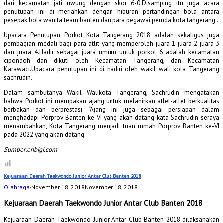
dari kecamatan jati uwung dengan skor 6-0.Disamping itu juga acara
penutupan ini di meriahkan dengan hiburan pertandingan bola antara
pesepak bola wanita team banten dan para pegawai pemda kota tangerang .
Upacara Penutupan Porkot Kota Tangerang 2018 adalah sekaligus juga
pembagian medali bagi para atlit yang memperoleh juara 1 juara 2 juara 3
dan juara 4.Hadir sebagai juara umum untuk porkot 6 adalah kecamatan
cipondoh dan dikuti oleh Kecamatan Tangerang, dan Kecamatan
Karawaci.Upacara penutupan ini di hadiri oleh wakil wali kota Tangerang
sachrudin.
Dalam sambutanya Wakil Walikota Tangerang, Sachrudin mengatakan
bahwa Porkot ini merupakan ajang untuk melahirkan atlet-atlet berkualitas
berbakan dan berprestasi. “Ajang ini juga sebagai persiapan dalam
menghadapi Porprov Banten ke-VI yang akan datang kata Sachrudin seraya
menambahkan, Kota Tangerang menjadi tuan rumah Porprov Banten ke-VI
pada 2022 yang akan datang.
Sumber:enbigi.com
Kejuaraan Daerah Taekwondo Junior Antar Club Banten 2018
Olahraga
·
November 18, 2018
November 18, 2018
Kejuaraan Daerah Taekwondo Junior Antar Club Banten 2018
Kejuaraan Daerah Taekwondo Junior Antar Club Banten 2018 dilaksanakan