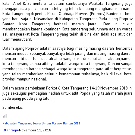
kata Arief R. Sementara itu dalam sambutanya Walikota Tangerang juga
mengapresiasi pencapaian atlet yang telah berjuang mengharumkan nama
Kota Tangerang di pentas Pekan Olahraga Provinsi (Porprov) Banten ke-lima
yang baru saja di laksanakan di Kabupaten Tangerang.Pada ajang Porprov
Banten, Kota Tangerang berhasil meraih juara II.Dan ini cukup
membanggakan karena kontingen Kota tangerang seluruhnya adalah warga
asli masyarakat Kota Tangerang yang telah di bina dan tidak ada atlit dari
luar,”menurut arif.
Dalam ajang Porprov adalah saatnya bagi masing masing daerah berlomba
mencari medali sebanyak banyaknya tidak jarang dari masing masing daerah
mencari atlit dari luar daerah atau yang biasa di sebut atlit cabutan,namun
kota tangerang semua atlitnya adalah warga kota tangerang. Dan ini sangat
membaggakan karena sebagai warga kota tangerang para atlet berprestasi
yang telah memberikan seluruh kemampuan terbaiknya, baik di level kota,
provinsi maupun nasional.
Dalam acara pembukaan Porkot 6 Kota Tangerang 14-19 November 2018 ini
juga sekaligus pembagian hadiah untuk atlit Popda yang telah meraih juara
pada ajang popda yang lalu.
Sumber:eko.
Kabupaten Tangerang Juara Umum Porprov Banten 2018
Olahraga
·
November 11, 2018