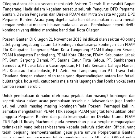
Cilegon.
Acara dibuka secara resmi oleh Asisten Daerah III mewakili Bupati
Tangerang
. Hadir dalam kegaiatn tersebut seluruh Pengurus DPD Perpamsi
Banten, Dewan Pengawas dan Direksi PDAM dan Mitra Swasta Anggota DPD
Perpamsi Banten. Acara yang digelar satu hari dilaksanakan secara meriah
dengan berbagai macam hiburan pada saat acara Pembukaan seperti defile
kontingen yang diiringi marching band dari Kota Cilegon.
Porseni Banten Di Cilegon 21 November 2018 ini diikuti oleh sekitar 40 orang
atlet yang tergabung dalam 13 kontingen diantaranya kontingen dari PDAM
Tkr Kabupaten Tangerang,Pdam Kota Tangerang PDAM Kabupaten Serang,
PDAM Kabupaten Pandeglang, PDAM Kota Cilegon, PDAM Kabupaten Lebak,
PT. Bumi Serpong Damai, PT. Sarana Catur Tirta Kelola, PT. Sauhbahtera
Samudera, PT. Jakartabaru Cosmopolitan, PT. Tirta Kencana Cahaya Mandiri,
PT. Krakatau Tirta Industri, PT. Aetra Air Tangerang dan PT. Traya Tirta
Cisadane dengan cabang olah raga yang dipertandingkan antara lain futsal,
bulutangkis, bola voli, catur, tenis meja, tenis lapangan dan lomba vokal serta
lomba senam aerobic.
Untuk pembukaan di hadiri oleh para pejabat dari masing2 kontingen dan
seperti biasa dalam acara pembukaan tersebut di lakasanakan juga lomba
yel yel untuk masing masing kontingen.Pada Porseni Permapsi kali ini,
semakin mengukuhkan PDAM TKR sebagai PDAM yang tak terkalahkan oleh
anggota Perpamsi Banten dan pada kesempatan ini Direktur Utama PDAM
TKR Bpk H. Rusdy Machmud pada penyerahan piala bergilir mengucapkan
terimakasih yang sebesar-besarnya kepada seluruh atlet dan Official yang
telah berjuang mempertahankan gelar juara umum Porperpamsi Banten,
serta seluruh pegawai yang telah mendukung para Atlet dan Official untuk