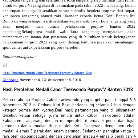
kabupaten tangerang dan selanjutnya Kota tangerang siap menjadi tuan rumah
untuk Porprov VI yang akan di laksanakan pada tahun 2022 mendatang. Dalam
penutupan ini juga di serahkan secara simbolis bendera porprov dari bupati
kabupaten tangerang ahmed zaki iskandar kepada ketua Koni Banten Ibu
Rumiyah yang selanjutnya di serahkan kepada wakil wali kota tangerang yang
akan menjadi tuan rumah pelaksanaan porprov banten 2022
mendatang.Selanjutnya wakil wali kota tangerang mengatakan akan
mempersiapkan sarana dan prasarana yang di butuhkan untuk kelengkapan
pelaksanaan porprov 2022 yang akan datang.Tentunya juga akan membangun
sport center untuk pelaksaan porprov tersebut.
Sumber:enbigi.com
Hasil Perolehan Medali Cabor Taekwondo Porprov V Banten 2018
Olahraga
·
November 8, 2018
November 8, 2018
Hasil Perolehan Medali Cabor Taekwondo Porprov V Banten 2018
Pekan olahraga Propinsi Cabor Taekwondo yang di gelar pada tanggal 5-6
Nopember 2018 di Gedung Kitri Bakti berlangsung selama 2 hari dengan
kategori pomse dan kyorugi.Dari hasil pertandingan yang di laksanakan
tersebut keluar sebagai juara umum untuk cabor Taekwondo adalah
Kabupaten Tangerang dengan memperoleh 6 emas 3 perak dan tujuh
perunggu dan kemudian disusul oleh Kota Tangerang denga perolehan
medali 4 emas 5 perak danj enam perunggu.Sedangkan peringkat ketiga di
raih oleh kab.pandeglang dengan perolehan medali 4 emas 3 perak dan 4