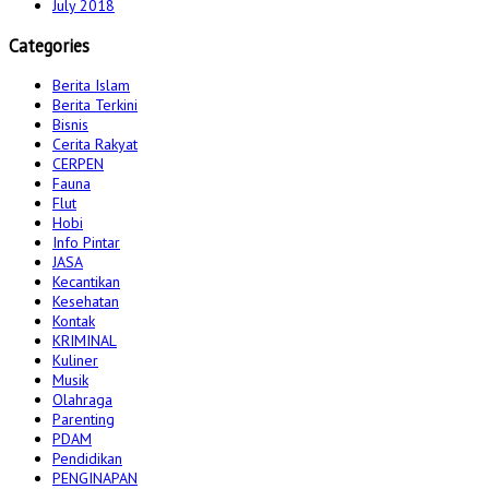
July 2018
Categories
Berita Islam
Berita Terkini
Bisnis
Cerita Rakyat
CERPEN
Fauna
Flut
Hobi
Info Pintar
JASA
Kecantikan
Kesehatan
Kontak
KRIMINAL
Kuliner
Musik
Olahraga
Parenting
PDAM
Pendidikan
PENGINAPAN