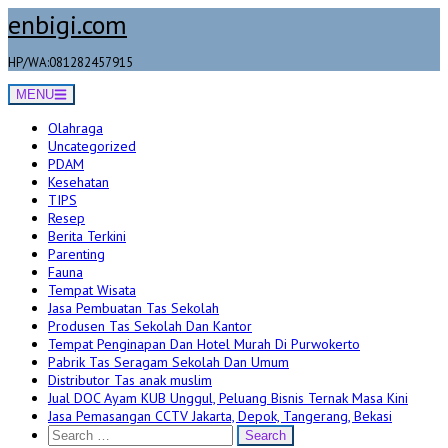
Skip
enbigi.com
to
content
HP/WA:081282457915
MENU
Olahraga
Uncategorized
PDAM
Kesehatan
TIPS
Resep
Berita Terkini
Parenting
Fauna
Tempat Wisata
Jasa Pembuatan Tas Sekolah
Produsen Tas Sekolah Dan Kantor
Tempat Penginapan Dan Hotel Murah Di Purwokerto
Pabrik Tas Seragam Sekolah Dan Umum
Distributor Tas anak muslim
Jual DOC Ayam KUB Unggul, Peluang Bisnis Ternak Masa Kini
Jasa Pemasangan CCTV Jakarta, Depok, Tangerang, Bekasi
Search