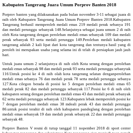
Kabupaten Tangerang Juara Umum Porprov Banten 2018
Porprov banten yang dilaksanakan pada bulan november 3-11 sebagai juara di
raih oleh Kabupaten Tangerang Juara Umum Porprov Banten 2018.Kabupaten
Tangerang berhasil memperoleh medali emas 219 medali perak sebanya 191
dan medali perunggu sebanyak 148.Selanjutnya sebagai juara umum 2 di raih
oleh Kota tangerang dengan perolehan medali emas sebanyak 109 dan medali
perak sebanyak 93 serta medali perunggu 149.Perolehan medali kabupaten
tangerang adalah 2 kali lipat dari kota tangerang dan tentunya hasil yang di
peroleh ini merupakan usaha yang selama ini di telah di persiapkan jauh jauh
hari.
Untuk juara umum 2 selanjutnya di raih oleh Kota serang dengan perolehan
medali emas sebanyak 98 dan medali perak 93 serta medali perunggu sebanytak
116.Untuk posisi ke 4 di raih olah kota tangerang selatan denganperolehan
medali emas sebanya 76 dan medali perak 78 serta medali perunggu sebanya
127.Kota cilegon berada di posisi ke 5 dengan perolehan medali emas 65
medali perak 82 dan medali perunggu sebanyak 117.Posisi ke 6 di raih oleh
kabupaten serang dengan perolehan medali emas 43 dan medali perak sebanyak
62 serta medali perunggu sebanyak 123.Kabupaten lebak memperoleh posisi ke
7 dengan perolehan medali emas 38 mdeali perak 43 dan medali perunggu
86.untuk posisi terahir di raih oleh kabupaten pandeglang dengan perolehan
medali emas sebanyak 19 dan medali perak sebanyak 22 dan medali perunggu
sebanyak 48.
Porprov Banten V resmi di tutup tanggal 11 nopember 2018 di sport center