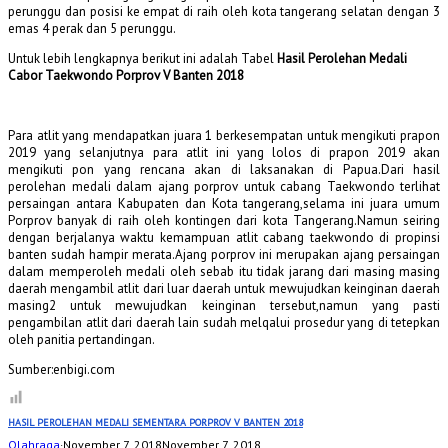
perunggu dan posisi ke empat di raih oleh kota tangerang selatan dengan 3
emas 4 perak dan 5 perunggu.
Untuk lebih lengkapnya berikut ini adalah Tabel
Hasil Perolehan Medali
Cabor Taekwondo Porprov V Banten 2018
Para atlit yang mendapatkan juara 1 berkesempatan untuk mengikuti prapon
2019 yang selanjutnya para atlit ini yang lolos di prapon 2019 akan
mengikuti pon yang rencana akan di laksanakan di Papua.Dari hasil
perolehan medali dalam ajang porprov untuk cabang Taekwondo terlihat
persaingan antara Kabupaten dan Kota tangerang,selama ini juara umum
Porprov banyak di raih oleh kontingen dari kota Tangerang.Namun seiring
dengan berjalanya waktu kemampuan atlit cabang taekwondo di propinsi
banten sudah hampir merata.Ajang porprov ini merupakan ajang persaingan
dalam memperoleh medali oleh sebab itu tidak jarang dari masing masing
daerah mengambil atlit dari luar daerah untuk mewujudkan keinginan daerah
masing2 untuk mewujudkan keinginan tersebut,namun yang pasti
pengambilan atlit dari daerah lain sudah melqalui prosedur yang di tetepkan
oleh panitia pertandingan.
Sumber:enbigi.com
HASIL PEROLEHAN MEDALI SEMENTARA PORPROV V BANTEN 2018
Olahraga
·
November 7, 2018
November 7, 2018