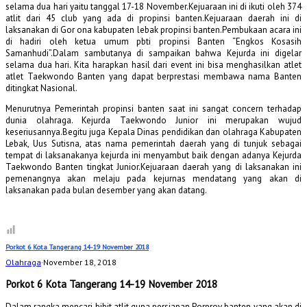
selama dua hari yaitu tanggal 17-18 November.Kejuaraan ini di ikuti oleh 374
atlit dari 45 club yang ada di propinsi banten.Kejuaraan daerah ini di
laksanakan di Gor ona kabupaten lebak propinsi banten.Pembukaan acara ini
di hadiri oleh ketua umum pbti propinsi Banten “Engkos Kosasih
Samanhudi”.Dalam sambutanya di sampaikan bahwa Kejurda ini digelar
selama dua hari. Kita harapkan hasil dari event ini bisa menghasilkan atlet
atlet Taekwondo Banten yang dapat berprestasi membawa nama Banten
ditingkat Nasional.
Menurutnya Pemerintah propinsi banten saat ini sangat concern terhadap
dunia olahraga. Kejurda Taekwondo Junior ini merupakan wujud
keseriusannya.Begitu juga Kepala Dinas pendidikan dan olahraga Kabupaten
Lebak, Uus Sutisna, atas nama pemerintah daerah yang di tunjuk sebagai
tempat di laksanakanya kejurda ini menyambut baik dengan adanya Kejurda
Taekwondo Banten tingkat Junior.Kejuaraan daerah yang di laksanakan ini
pemenangnya akan melaju pada kejurnas mendatang yang akan di
laksanakan pada bulan desember yang akan datang.
Porkot 6 Kota Tangerang 14-19 November 2018
Olahraga
·
November 18, 2018
Porkot 6 Kota Tangerang 14-19 November 2018
Dalam rangka mencari bibit atlit guna persiapan Porprov banten yang akan di