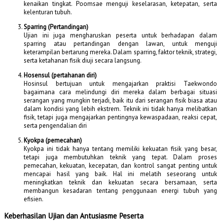
kenaikan tingkat. Poomsae menguji keselarasan, ketepatan, serta
kelenturan tubuh.
Sparring (Pertandingan)
Ujian ini juga mengharuskan peserta untuk berhadapan dalam
sparring atau pertandingan dengan lawan, untuk menguji
keterampilan bertarung mereka. Dalam sparring, faktor teknik, strategi,
serta ketahanan fisik diuji secara langsung.
Hosensul (pertahanan diri)
Hosinsul bertujuan untuk mengajarkan praktisi Taekwondo
bagaimana cara melindungi diri mereka dalam berbagai situasi
serangan yang mungkin terjadi, baik itu dari serangan fisik biasa atau
dalam kondisi yang lebih ekstrem. Teknik ini tidak hanya melibatkan
fisik, tetapi juga mengajarkan pentingnya kewaspadaan, reaksi cepat,
serta pengendalian diri
Kyokpa (pemecahan)
Kyokpa ini tidak hanya tentang memiliki kekuatan fisik yang besar,
tetapi juga membutuhkan teknik yang tepat. Dalam proses
pemecahan, kekuatan, kecepatan, dan kontrol sangat penting untuk
mencapai hasil yang baik. Hal ini melatih seseorang untuk
meningkatkan teknik dan kekuatan secara bersamaan, serta
membangun kesadaran tentang penggunaan energi tubuh yang
efisien.
Keberhasilan Ujian dan Antusiasme Peserta