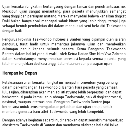
Ujian kenaikan tingkat ini berlangsung dengan lancar dan penuh antusiasme.
Meskipun ujian sangat menantang, para peserta menunjukkan semangat
yang tinggi dan persiapan matang. Mereka menyadari bahwa kenaikan tingkat
DAN bukan hanya soal mencapai sabuk hitam yang lebih tinggi, tetapi juga
sebagai bentuk pembuktian diri dalam menguasai seni bela diri Taekwondo
dengan baik.
Pengurus Provinsi Taekwondo Indonesia Banten yang dipimpin oleh jajaran
pengurus, turut hadir untuk memantau jalannya ujian dan memberikan
dukungan penuh kepada seluruh peserta. Ketua Pengprop Taekwondo
Banten, dalam hal ini yang di wakili oleh Ketua Harian Sbm Nim Viva Zabreno
dalam sambutannya, menyampaikan apresiasi kepada semua peserta yang
telah menunjukkan dedikasi tinggi dalam latihan dan persiapan ujian.
Harapan ke Depan
Pelaksanaan ujian kenaikan tingkat ini menjadi momentum yang penting
dalam perkembangan Taekwondo di Banten. Para peserta yang berhasil
lulus ujian, diharapkan akan menjadi atlet yang lebih berprestasi dan dapat
berkontribusi pada kemajuan olahraga Taekwondo, baik di tingkat provinsi,
nasional, maupun internasional. Pengprop Taekwondo Banten juga
berencana untuk terus mengadakan pelatihan dan ujian serupa untuk
membina generasi baru atlet Taekwondo yang lebih kompetitif.
Dengan adanya kegiatan seperti ini, diharapkan dapat semakin memperkuat
ekosistem Taekwondo di Banten dan membawa olahraga bela diri ini ke