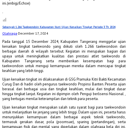
ini.(enbigi/Echoe)
.
Sebanyak 1.266 Taekwondoin Kabupaten Ikuti Ujian Kenaikan Tingkat Periode 3 Th 2024
Olahraga
·
December 17, 2024
Pada tanggal 15 Desember 2024, Kabupaten Tangerang menggelar ujian
kenaikan tingkat taekwondo yang diikuti oleh 1.266 taekwondoin dari
berbagai daerah di wilayah tersebut. Kegiatan ini merupakan bagian dari
upaya untuk meningkatkan kualitas dan prestasi atlet taekwondo di
Kabupaten Tangerang serta memberikan kesempatan bagi para
taekwondoin untuk menguji kemampuan mereka dalam mencapai tingkat
keahlian yang lebih tinggi.
Ujian kenaikan tingkat ini dilaksanakan di GSG Pramuka Kitri Bakti Kecamatan
Curug Dan di hadiri oleh pengurus taekwondo Propinsi Banten. Peserta ujian
berasal dari berbagai usia dan tingkat keahlian, mulai dari tingkat dasar
hingga tingkat lanjut. Kegiatan ini dipimpin oleh Penguji berlisensi Nasional ,
yang bertugas menilai keterampilan dan teknik para peserta.
Ujian kenaikan tingkat merupakan salah satu syarat bagi para taekwondoin
untuk melanjutkan ke jenjang yang lebih tinggi. Dalam ujian ini, peserta harus
menunjukkan kemampuan dalam berbagai aspek teknik taekwondo,
termasuk gerakan dasar, pola (poomsae), sparing (pertandingan), serta
kemampuan fisik dan mental yang diperlukan dalam olahraga bela diri ini.