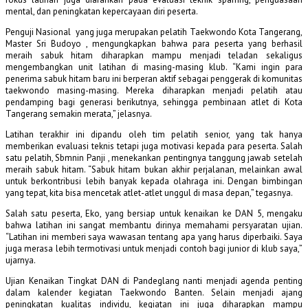
mental, dan peningkatan kepercayaan diri peserta.
Penguji Nasional yang juga merupakan pelatih Taekwondo Kota Tangerang,
Master Sri Budoyo , mengungkapkan bahwa para peserta yang berhasil
meraih sabuk hitam diharapkan mampu menjadi teladan sekaligus
mengembangkan unit latihan di masing-masing klub. “Kami ingin para
penerima sabuk hitam baru ini berperan aktif sebagai penggerak di komunitas
taekwondo masing-masing. Mereka diharapkan menjadi pelatih atau
pendamping bagi generasi berikutnya, sehingga pembinaan atlet di Kota
Tangerang semakin merata,” jelasnya.
Latihan terakhir ini dipandu oleh tim pelatih senior, yang tak hanya
memberikan evaluasi teknis tetapi juga motivasi kepada para peserta. Salah
satu pelatih, Sbmnin Panji , menekankan pentingnya tanggung jawab setelah
meraih sabuk hitam. “Sabuk hitam bukan akhir perjalanan, melainkan awal
untuk berkontribusi lebih banyak kepada olahraga ini. Dengan bimbingan
yang tepat, kita bisa mencetak atlet-atlet unggul di masa depan,” tegasnya.
Salah satu peserta, Eko, yang bersiap untuk kenaikan ke DAN 5, mengaku
bahwa latihan ini sangat membantu dirinya memahami persyaratan ujian.
“Latihan ini memberi saya wawasan tentang apa yang harus diperbaiki. Saya
juga merasa lebih termotivasi untuk menjadi contoh bagi junior di klub saya,”
ujarnya.
Ujian Kenaikan Tingkat DAN di Pandeglang nanti menjadi agenda penting
dalam kalender kegiatan Taekwondo Banten. Selain menjadi ajang
peningkatan kualitas individu, kegiatan ini juga diharapkan mampu