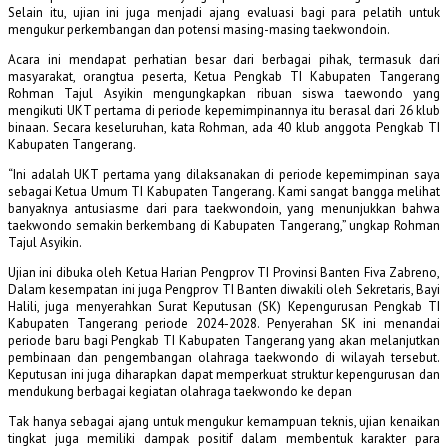
Selain itu, ujian ini juga menjadi ajang evaluasi bagi para pelatih untuk
mengukur perkembangan dan potensi masing-masing taekwondoin.
Acara ini mendapat perhatian besar dari berbagai pihak, termasuk dari
masyarakat, orangtua peserta, Ketua Pengkab TI Kabupaten Tangerang
Rohman Tajul Asyikin mengungkapkan ribuan siswa taewondo yang
mengikuti UKT pertama di periode kepemimpinannya itu berasal dari 26 klub
binaan. Secara keseluruhan, kata Rohman, ada 40 klub anggota Pengkab TI
Kabupaten Tangerang.
“Ini adalah UKT pertama yang dilaksanakan di periode kepemimpinan saya
sebagai Ketua Umum TI Kabupaten Tangerang. Kami sangat bangga melihat
banyaknya antusiasme dari para taekwondoin, yang menunjukkan bahwa
taekwondo semakin berkembang di Kabupaten Tangerang,” ungkap Rohman
Tajul Asyikin.
Ujian ini dibuka oleh Ketua Harian Pengprov TI Provinsi Banten Fiva Zabreno,
Dalam kesempatan ini juga Pengprov TI Banten diwakili oleh Sekretaris, Bayi
Halili, juga menyerahkan Surat Keputusan (SK) Kepengurusan Pengkab TI
Kabupaten Tangerang periode 2024-2028. Penyerahan SK ini menandai
periode baru bagi Pengkab TI Kabupaten Tangerang yang akan melanjutkan
pembinaan dan pengembangan olahraga taekwondo di wilayah tersebut.
Keputusan ini juga diharapkan dapat memperkuat struktur kepengurusan dan
mendukung berbagai kegiatan olahraga taekwondo ke depan
Tak hanya sebagai ajang untuk mengukur kemampuan teknis, ujian kenaikan
tingkat juga memiliki dampak positif dalam membentuk karakter para