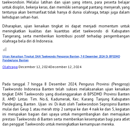
taekwondoin. Melalui latihan dan ujian yang intens, para peserta belajar
untuk disiplin, bekerja keras, dan memiliki semangat pantang menyerah, yang
tentunya akan bermanfaat tidak hanya di dunia olahraga, tetapi juga dalam
kehidupan sehari-hari.
Diharapkan, ujian kenaikan tingkat ini dapat menjadi momentum untuk
meningkatkan kualitas dan kuantitas atlet taekwondo di Kabupaten
Tangerang, serta memberikan kontribusi positif terhadap pengembangan
olahraga bela diri di Indonesia.
Ujian Kenaikan Tingkat DAN Taekwondo Pengprop Banten, 7-8 Desember 2024 Di BPSDMD
Pandeglang Banten
Olahraga
·
December 12, 2024
December 12, 2024
Pada tanggal 7 hingga 8 Desember 2024, Pengurus Provinsi (Pengprop)
Taekwondo Indonesia Banten telah sukses melaksanakan ujian kenaikan
tingkat DAN Taekwondo yang diselenggarakan di BPSDMD Provinsi Banten
Jl. AMD Lintas Tim. No.6, Kadumerak, Kec. Karang Tanjung Kabupaten
Pandeglang, Banten
. Ujian ini Di ikuti oleh Taekwondoin Sepropinsi Banten
mulai dari Geup 1 atau merah strip 2 sampai ke dan 4 naik ke dan 5, kegiatan
ini merupakan bagian dari upaya untuk mengembangkan dan memajukan
prestasi Taekwondo di Banten serta memberikan kesempatan bagi para atlet
dan penggiat Taekwondo untuk meningkatkan kemampuan mereka.