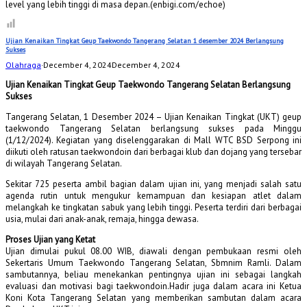
level yang lebih tinggi di masa depan.(enbigi.com/echoe)
Ujian Kenaikan Tingkat Geup Taekwondo Tangerang Selatan 1 desember 2024 Berlangsung
Sukses
Olahraga
·
December 4, 2024
December 4, 2024
Ujian Kenaikan Tingkat Geup Taekwondo Tangerang Selatan Berlangsung
Sukses
Tangerang Selatan, 1 Desember 2024 – Ujian Kenaikan Tingkat (UKT) geup
taekwondo Tangerang Selatan berlangsung sukses pada Minggu
(1/12/2024). Kegiatan yang diselenggarakan di Mall WTC BSD Serpong ini
diikuti oleh ratusan taekwondoin dari berbagai klub dan dojang yang tersebar
di wilayah Tangerang Selatan.
Sekitar 725 peserta ambil bagian dalam ujian ini, yang menjadi salah satu
agenda rutin untuk mengukur kemampuan dan kesiapan atlet dalam
melangkah ke tingkatan sabuk yang lebih tinggi. Peserta terdiri dari berbagai
usia, mulai dari anak-anak, remaja, hingga dewasa.
Proses Ujian yang Ketat
Ujian dimulai pukul 08.00 WIB, diawali dengan pembukaan resmi oleh
Sekertaris Umum Taekwondo Tangerang Selatan, Sbmnim Ramli. Dalam
sambutannya, beliau menekankan pentingnya ujian ini sebagai langkah
evaluasi dan motivasi bagi taekwondoin.Hadir juga dalam acara ini Ketua
Koni Kota Tangerang Selatan yang memberikan sambutan dalam acara