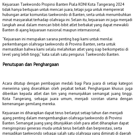
Kejuaraan Taekwondo Propinsi Banten Piala KONI Kota Tangerang 2024
tidak hanya bertujuan untuk mencari juara, tetapi juga untuk mempererat
hubungan antar komunitas taekwondo di Banten, serta untuk menumbuhkan
minat masyarakat terhadap olahraga ini. Selain itu, kejuaraan ini juga menjadi
langkah awal dalam mencari bibit-bibit atlet berbakat yang dapat mewakili
Banten di ajang kejuaraan nasional maupun internasional.
“Kejuaraan ini merupakan sarana penting bagi kami untuk menilai
perkembangan olahraga taekwondo di Provinsi Banten, serta untuk
memastikan bahwa kami selalu melahirkan atlet yang siap berkompetisi di
level yang lebih tinggi,” kata salah satu pengurus Taekwondo Banten.
Penutupan dan Penghargaan
Acara ditutup dengan pembagian medali bagi Para juara di setiap kategori
menerima yang diserahkan oleh pejabat terkait. Penghargaan khusus juga
diberikan kepada atlet dan tim yang menunjukkan semangat juang tinggi.
Kota Tangerang, sebagai juara umum, menjadi sorotan utama dengan
kemenangan gemilang mereka.
Kejuaraan ini diharapkan dapat terus berlanjut setiap tahun dan menjadi
ajang penting dalam mengembangkan olahraga taekwondo di Provinsi
Banten. Semangat juang yang ditunjukkan oleh para atlet diharapkan dapat
menginspirasi generasi muda untuk terus berlatih dan berprestasi, serta
menjadikan taekwondo sebagai salah satu olahraga yang diminati di daerah