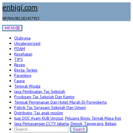
Skip
enbigi.com
to
content
HP/WA:081282457915
MENU
Olahraga
Uncategorized
PDAM
Kesehatan
TIPS
Resep
Berita Terkini
Parenting
Fauna
Tempat Wisata
Jasa Pembuatan Tas Sekolah
Produsen Tas Sekolah Dan Kantor
Tempat Penginapan Dan Hotel Murah Di Purwokerto
Pabrik Tas Seragam Sekolah Dan Umum
Distributor Tas anak muslim
Jual DOC Ayam KUB Unggul, Peluang Bisnis Ternak Masa Kini
Jasa Pemasangan CCTV Jakarta, Depok, Tangerang, Bekasi
Search