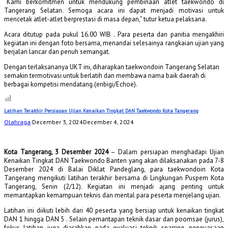
“Kami berkomitmen untuk mendukung pembinaan atlet taekwondo di
Tangerang Selatan. Semoga acara ini dapat menjadi motivasi untuk
mencetak atlet-atlet berprestasi di masa depan,” tutur ketua pelaksana.
Acara ditutup pada pukul 16.00 WIB . Para peserta dan panitia mengakhiri
kegiatan ini dengan foto bersama, menandai selesainya rangkaian ujian yang
berjalan lancar dan penuh semangat.
Dengan terlaksananya UKT ini, diharapkan taekwondoin Tangerang Selatan
semakin termotivasi untuk berlatih dan membawa nama baik daerah di
berbagai kompetisi mendatang.(enbigi/Echoe).
Latihan Terakhir Persiapan Ujian Kenaikan Tingkat DAN Taekwondo Kota Tangerang
Olahraga
·
December 3, 2024
December 4, 2024
Kota Tangerang, 3 Desember 2024
– Dalam persiapan menghadapi Ujian
Kenaikan Tingkat DAN Taekwondo Banten yang akan dilaksanakan pada 7-8
Desember 2024 di Balai Diklat Pandeglang, para taekwondoin Kota
Tangerang mengikuti latihan terakhir bersama di Lingkungan Puspem Kota
Tangerang, Senin (2/12). Kegiatan ini menjadi ajang penting untuk
memantapkan kemampuan teknis dan mental para peserta menjelang ujian.
Latihan ini diikuti lebih dari 40 peserta yang bersiap untuk kenaikan tingkat
DAN 1 hingga DAN 5 . Selain pemantapan teknik dasar dan poomsae (jurus),
fokus latihan juga diarahkan pada evaluasi teknik sparring, penguasaan