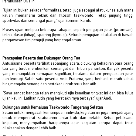
Pembukaan UKT ini.
“Ujian ini bukan sekadar formalitas, tetapi juga sebagai alat ukur sejauh mana
kalian memahami teknik dan filosofi taekwondo. Tetap junjung tinggi
sportivitas dan semangat juang,” ujar Sbmnim Ramli.
Proses ujian meliputi beberapa tahapan, seperti pengujian jurus (poomsae),
teknik dasar (kihap), sparring (kyorugi). Seluruh pengujian dilakukan di bawah
pengawasan tim penguji yang berpengalaman.
Pencapaian Peserta dan Dukungan Orang Tua
Antusiasme peserta terlihat sepanjang acara, didukung kehadiran para orang
tua yang turut memberikan semangat dari tribun penonton. Banyak peserta
yang menunjukkan kemajuan signifikan, terutama dalam penguasaan jurus
dan kyorugi. Salah satu peserta, Andi Pratama, yang berhasil meraih sabuk
biru, mengaku senang dan bertekad untuk terus berlatih.
“Saya sangat bangga telah mengikuti ujin kenaikan tingkat ini dan bisa lulus
ujian kali ini. Latihan rutin yang berat akhirnya terbayar,” ujar Andi.
Dukungan untuk Kemajuan Taekwondo Tangerang Selatan
Selain untuk mengasah kemampuan individu, kegiatan ini juga menjadi ajang
untuk mempererat silaturahmi antar-klub dan pelatih. Ketua pelaksana
kegiatan, menyampaikan harapannya agar kegiatan serupa dapat terus
dilaksanakan dengan lebih baik.