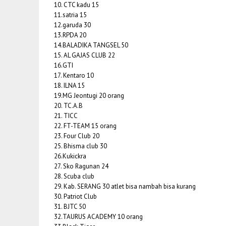
10. CTC kadu 15
11.satria 15
12.garuda 30
13.RPDA 20
14.BALADIKA TANGSEL 50
15. AL GAJAS CLUB 22
16.GTI
17. Kentaro 10
18. ILNA 15
19.MG Jeontugi 20 orang
20. TC.A.B
21. TICC
22. FT-TEAM 15 orang
23. Four Club 20
25. Bhisma club 30
26.Kukickra
27. Sko Ragunan 24
28. Scuba club
29. Kab. SERANG 30 atlet bisa nambah bisa kurang
30. Patriot Club
31. BJTC 50
32.TAURUS ACADEMY 10 orang