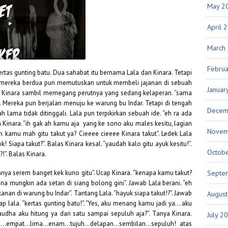
May 2
April 
March
Febru
rtas gunting batu. Dua sahabat itu bernama Lala dan Kinara. Tetapi
lu mereka berdua pun memutuskan untuk membeli jajanan di sebuah
Januar
Ucap Kinara sambil memegang perutnya yang sedang kelaperan. “sama
ra. Mereka pun berjalan menuju ke warung bu Indar. Tetapi di tengah
Decem
 lama tidak ditinggali. Lala pun terpikirkan sebuah ide. “eh ra ada
 Kinara. “ih gak ah kamu aja yang ke sono aku males kesitu, lagian
Novem
ih kamu mah gitu takut ya? Cieeee cieeee Kinara takut”. Ledek Lala
 Siapa takut?”. Balas Kinara kesal. “yaudah kalo gitu ayuk kesitu!”.
Octob
”. Balas Kinara.
nya serem banget kek kuno gitu”. Ucap Kinara. “kenapa kamu takut?
Septe
na mungkin ada setan di siang bolong gini”. Jawab Lala berani. “eh
anan di warung bu Indar”. Tantang Lala. “hayuk siapa takut!?”. Jawab
Augus
cap lala. “kertas gunting batu!”. “Yes, aku menang kamu jadi ya… aku
ha aku hitung ya dari satu sampai sepuluh aja?”. Tanya Kinara.
July 2
iga…empat…lima…enam…tujuh…delapan…sembilan…sepuluh! atas