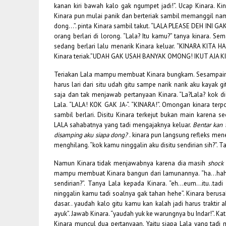
kanan kiri bawah kalo gak ngumpet jadi!”. Ucap Kinara. K
Kinara pun mulai panik dan berteriak sambil memanggil nama
dong…”. pinta Kinara sambil takut. “LALA PLEASE DEH INI G
orang berlari di lorong. “Lala? Itu kamu?” tanya kinara. 
sedang berlari lalu menarik Kinara keluar. “KINARA KITA 
Kinara teriak.”UDAH GAK USAH BANYAK OMONG! IKUT AJA KI
Teriakan Lala mampu membuat Kinara bungkam. Sesampainya 
harus lari dari situ udah gitu sampe narik narik aku kayak 
saja dan tak menjawab pertanyaan Kinara. “La?Lala? kok 
Lala. “LALA! KOK GAK JA-“. “KINARA!”. Omongan kinara ter
sambil berlari. Disitu Kinara terkejut bukan main karen
LALA sahabatnya yang tadi mengajaknya keluar.
Bentar kan t
disamping aku siapa dong?
. kinara pun langsung refleks me
menghilang. “kok kamu ninggalin aku disitu sendirian sih?”. T
Namun Kinara tidak menjawabnya karena dia masih
shock
mampu membuat Kinara bangun dari lamunannya. “ha…hah?…a
sendirian?”. Tanya Lala kepada Kinara. “eh…eum…itu..tadi
ninggalin kamu tadi soalnya gak tahan hehe”. Kinara berus
dasar.. yaudah kalo gitu kamu kan kalah jadi harus traktir
ayuk”. Jawab Kinara. “yaudah yuk ke warungnya bu Indar!”. Ka
Kinara muncul dua pertanyaan. Yaitu siapa Lala yang tadi 