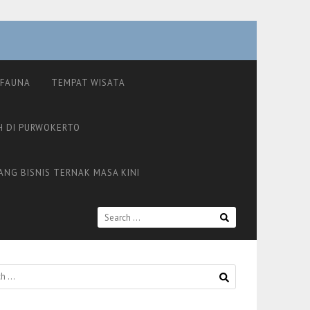
FAUNA
TEMPAT WISATA
H DI PURWOKERTO
ANG BISNIS TERNAK MASA KINI
SEARCH
FOR: