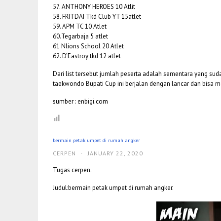
57. ANTHONY HEROES 10 Atlit
58. FRITDAI Tkd Club YT 15atlet
59. APM TC 10 Atlet
60.Tegarbaja 5 atlet
61 Nlions School 20 Atlet
62. D’Eastroy tkd 12 atlet
Dari list tersebut jumlah peserta adalah sementara yang su
taekwondo Bupati Cup ini berjalan dengan lancar dan bisa me
sumber : enbigi.com
bermain petak umpet di rumah angker
CERPEN
·
JANUARY 22, 2020
Tugas cerpen.
Judul:bermain petak umpet di rumah angker.