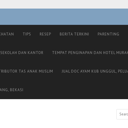
EHATAN
TIPS
RESEP
BERITA TERKINI
PARENTING
 SEKOLAH DAN KANTOR
TEMPAT PENGINAPAN DAN HOTEL MURA
TRIBUTOR TAS ANAK MUSLIM
JUAL DOC AYAM KUB UNGGUL, PELU
ANG, BEKASI
Search
for: