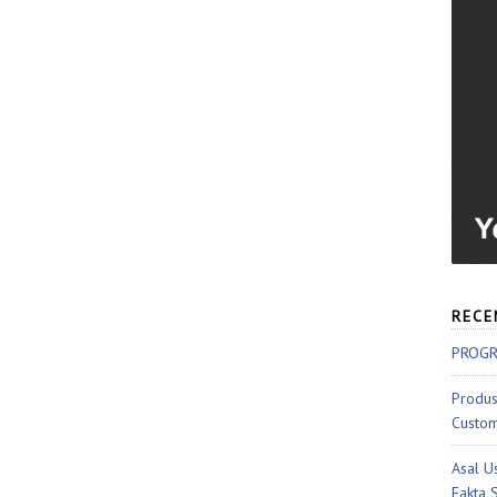
RECE
PROGR
Produs
Custom
Asal U
Fakta 