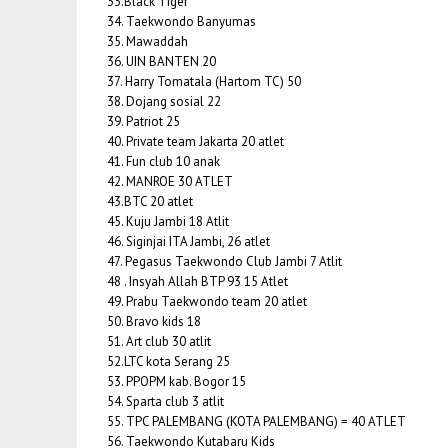
33.Black Tiger
34. Taekwondo Banyumas
35. Mawaddah
36. UIN BANTEN 20
37. Harry Tomatala (Hartom TC) 50
38. Dojang sosial 22
39. Patriot 25
40. Private team Jakarta 20 atlet
41. Fun club 10 anak
42. MANROE 30 ATLET
43.BTC 20 atlet
45. Kuju Jambi 18 Atlit
46. Siginjai ITA Jambi, 26 atlet
47. Pegasus Taekwondo Club Jambi 7 Atlit
48 . Insyah Allah BTP 93 15 Atlet
49. Prabu Taekwondo team 20 atlet
50. Bravo kids 18
51. Art club 30 atlit
52.LTC kota Serang 25
53. PPOPM kab. Bogor 15
54. Sparta club 3 atlit
55. TPC PALEMBANG (KOTA PALEMBANG) = 40 ATLET
56. Taekwondo Kutabaru Kids