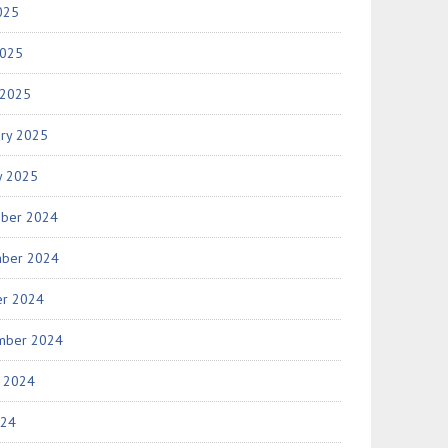
025
2025
 2025
ary 2025
y 2025
ber 2024
ber 2024
er 2024
mber 2024
t 2024
024