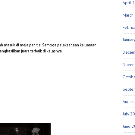
April 
March
Febru
Januar
dah masuk di meja panitia, Semoga pelaksanaan kejuaraan
nghasilkan juara terbaik di kelasnya.
Decem
Novem
Octob
Septe
Augus
July 2
June 