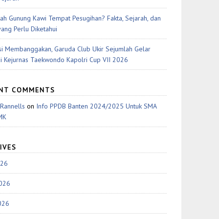
ah Gunung Kawi Tempat Pesugihan? Fakta, Sejarah, dan
yang Perlu Diketahui
si Membanggakan, Garuda Club Ukir Sejumlah Gelar
di Kejurnas Taekwondo Kapolri Cup VII 2026
ENT COMMENTS
 Rannells
on
Info PPDB Banten 2024/2025 Untuk SMA
MK
IVES
026
2026
026