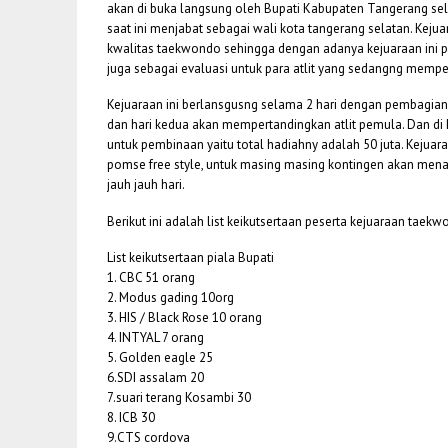
akan di buka langsung oleh Bupati Kabupaten Tangerang sela
saat ini menjabat sebagai wali kota tangerang selatan. Kej
kwalitas taekwondo sehingga dengan adanya kejuaraan ini 
juga sebagai evaluasi untuk para atlit yang sedangng mempe
Kejuaraan ini berlansgusng selama 2 hari dengan pembagian 
dan hari kedua akan mempertandingkan atlit pemula. Dan di
untuk pembinaan yaitu total hadiahny adalah 50 juta. Keju
pomse free style, untuk masing masing kontingen akan menam
jauh jauh hari.
Berikut ini adalah list keikutsertaan peserta kejuaraan taek
List keikutsertaan piala Bupati
1. CBC 51 orang
2. Modus gading 10org
3. HIS / Black Rose 10 orang
4. INTYAL 7 orang
5. Golden eagle 25
6.SDI assalam 20
7.suari terang Kosambi 30
8. ICB 30
9.CTS cordova