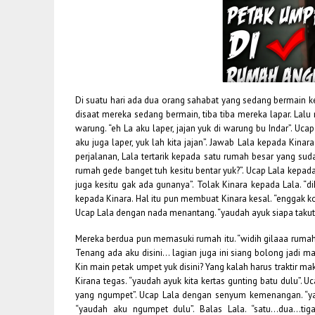
Di suatu hari ada dua orang sahabat yang sedang bermain ke
disaat mereka sedang bermain, tiba tiba mereka lapar. La
warung. “eh La aku laper, jajan yuk di warung bu Indar”. 
aku juga laper, yuk lah kita jajan”. Jawab Lala kepada Kina
perjalanan, Lala tertarik kepada satu rumah besar yang sudah
rumah gede banget tuh kesitu bentar yuk?”. Ucap Lala kepada
juga kesitu gak ada gunanya”. Tolak Kinara kepada Lala. “d
kepada Kinara. Hal itu pun membuat Kinara kesal. “enggak kok!
Ucap Lala dengan nada menantang. “yaudah ayuk siapa takut?!
Mereka berdua pun memasuki rumah itu. “widih gilaaa rumah
Tenang ada aku disini… lagian juga ini siang bolong jadi ma
Kin main petak umpet yuk disini? Yang kalah harus traktir mak
Kirana tegas. “yaudah ayuk kita kertas gunting batu dulu”. U
yang ngumpet”. Ucap Lala dengan senyum kemenangan. “yaud
“yaudah aku ngumpet dulu”. Balas Lala. “satu…dua…t