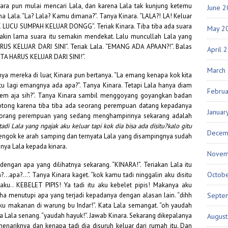
inara pun mulai mencari Lala, dan karena Lala tak kunjung ketemu
June 
 Lala. “La? Lala? Kamu dimana?”. Tanya Kinara. “LALA?! LA! Keluar
AK LUCU SUMPAH KELUAR DONGG”. Teriak Kinara. Tiba tiba ada suara
May 2
Semakin lama suara itu semakin mendekat. Lalu muncullah Lala yang
HARUS KELUAR DARI SINI”. Teriak Lala. “EMANG ADA APAAN?!”. Balas
April 
TA HARUS KELUAR DARI SINI!”.
March
mereka di luar, Kinara pun bertanya. “La emang kenapa kok kita
gitu lagi emangnya ada apa?”. Tanya Kinara. Tetapi Lala hanya diam
Febru
diem aja sih?”. Tanya Kinara sambil menggoyang goyangkan badan
potong karena tiba tiba ada seorang perempuan datang kepadanya
Januar
a seorang perempuan yang sedang menghampirinya sekarang adalah
adi Lala yang ngajak aku keluar tapi kok dia bisa ada disitu?kalo gitu
Decem
nengok ke arah samping dan ternyata Lala yang disampingnya sudah
anya Lala kepada kinara.
Novem
dengan apa yang dilihatnya sekarang. “KINARA!”. Teriakan Lala itu
Octob
pa?…”. Tanya Kinara kaget. “kok kamu tadi ninggalin aku disitu
 aku.. KEBELET PIPIS! Ya tadi itu aku kebelet pipis! Makanya aku
aha menutupi apa yang terjadi kepadanya dengan alasan lain. “dihh
Septe
 aku makanan di warung bu Indar!”. Kata Lala semangat. “oh yaudah
ta Lala senang. “yaudah hayuk!”. Jawab Kinara. Sekarang dikepalanya
Augus
menariknya dan kenapa tadi dia disuruh keluar dari rumah itu. Dan