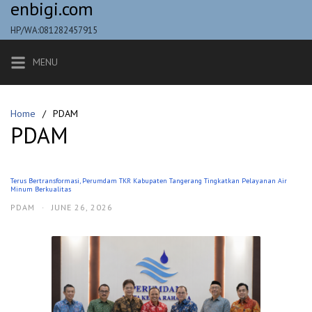
enbigi.com
Skip
to
HP/WA:081282457915
content
MENU
Home
PDAM
PDAM
Terus Bertransformasi, Perumdam TKR Kabupaten Tangerang Tingkatkan Pelayanan Air
Minum Berkualitas
PDAM
·
JUNE 26, 2026