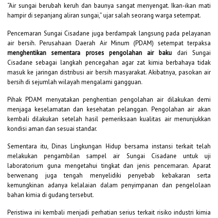
“Air sungai berubah keruh dan baunya sangat menyengat. Ikan-ikan mati
hampir di sepanjang aliran sungai,” ujar salah seorang warga setempat.
Pencemaran Sungai Cisadane juga berdampak langsung pada pelayanan
air bersih. Perusahaan Daerah Air Minum (PDAM) setempat terpaksa
menghentikan sementara proses pengolahan air baku
dari Sungai
Cisadane sebagai langkah pencegahan agar zat kimia berbahaya tidak
masuk ke jaringan distribusi air bersih masyarakat. Akibatnya, pasokan air
bersih di sejumlah wilayah mengalami gangguan.
Pihak PDAM menyatakan penghentian pengolahan air dilakukan demi
menjaga keselamatan dan kesehatan pelanggan. Pengolahan air akan
kembali dilakukan setelah hasil pemeriksaan kualitas air menunjukkan
kondisi aman dan sesuai standar.
Sementara itu, Dinas Lingkungan Hidup bersama instansi terkait telah
melakukan pengambilan sampel air Sungai Cisadane untuk uji
laboratorium guna mengetahui tingkat dan jenis pencemaran. Aparat
berwenang juga tengah menyelidiki penyebab kebakaran serta
kemungkinan adanya kelalaian dalam penyimpanan dan pengelolaan
bahan kimia di gudang tersebut.
Peristiwa ini kembali menjadi perhatian serius terkait risiko industri kimia