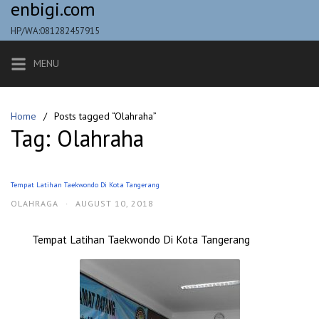
enbigi.com
Skip
to
HP/WA:081282457915
content
MENU
Home
Posts tagged “Olahraha”
Tag:
Olahraha
Tempat Latihan Taekwondo Di Kota Tangerang
OLAHRAGA
·
AUGUST 10, 2018
Tempat Latihan Taekwondo Di Kota Tangerang