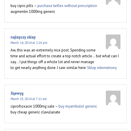
buy cipro pills –
purchase keflex without prescription
augmentin 1000mg generic
najlepszy sklep
March 14, 2024 at 1:16 pm
Aw, this was an extremely nice post. Spending some
time and actual effort to create a top notch article… but what can I
say… I put things off a whole lot and never manage
to get nearly anything done. I saw similar here:
Sklep internetowy
Xqewyg
March 15, 2024 at 7:11 am
ciprofloxacin 1000mg sale –
buy myambutol generic
buy cheap generic clavulanate