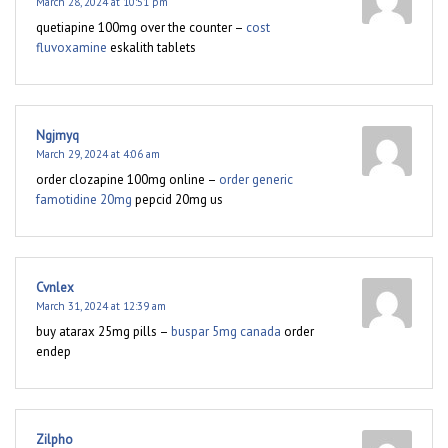
March 28, 2024 at 10:51 pm
quetiapine 100mg over the counter –
cost
fluvoxamine
eskalith tablets
Ngjmyq
March 29, 2024 at 4:06 am
order clozapine 100mg online –
order generic
famotidine 20mg
pepcid 20mg us
Cvnlex
March 31, 2024 at 12:39 am
buy atarax 25mg pills –
buspar 5mg canada
order
endep
Zilpho