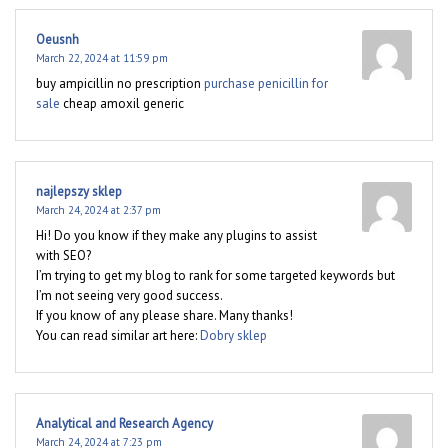
Oeusnh
March 22, 2024 at 11:59 pm
buy ampicillin no prescription
purchase penicillin for
sale
cheap amoxil generic
najlepszy sklep
March 24, 2024 at 2:37 pm
Hi! Do you know if they make any plugins to assist
with SEO?
I’m trying to get my blog to rank for some targeted keywords but
I’m not seeing very good success.
If you know of any please share. Many thanks!
You can read similar art here:
Dobry sklep
Analytical and Research Agency
March 24, 2024 at 7:23 pm