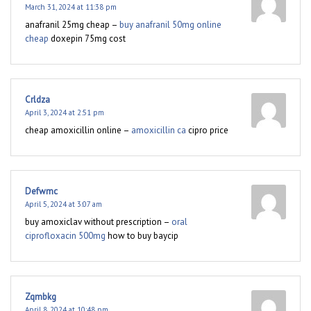
March 31, 2024 at 11:38 pm
anafranil 25mg cheap –
buy anafranil 50mg online
cheap
doxepin 75mg cost
Crldza
April 3, 2024 at 2:51 pm
cheap amoxicillin online –
amoxicillin ca
cipro price
Defwmc
April 5, 2024 at 3:07 am
buy amoxiclav without prescription –
oral
ciprofloxacin 500mg
how to buy baycip
Zqmbkg
April 8, 2024 at 10:48 pm