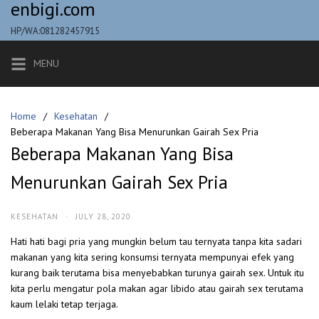
enbigi.com
Skip
to
HP/WA:081282457915
content
MENU
Home
Kesehatan
Beberapa Makanan Yang Bisa Menurunkan Gairah Sex Pria
Beberapa Makanan Yang Bisa
Menurunkan Gairah Sex Pria
KESEHATAN
·
JULY 28, 2020
Hati hati bagi pria yang mungkin belum tau ternyata tanpa kita sadari
makanan yang kita sering konsumsi ternyata mempunyai efek yang
kurang baik terutama bisa menyebabkan turunya gairah sex. Untuk itu
kita perlu mengatur pola makan agar libido atau gairah sex terutama
kaum lelaki tetap terjaga.