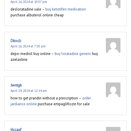
April 14, 2024 at 10:57 pm
desloratadine sale –
buy ketotifen medication
purchase albuterol online cheap
Dkocli
April 16, 2024 at 7:50 pm
depo-medrol buy online –
buy loratadine generic
buy
azelastine
Jwntgb
April 19, 2024 at 12:14 am
how to get prandin without a prescription –
order
jardiance online
purchase empagliflozin for sale
Hccasf