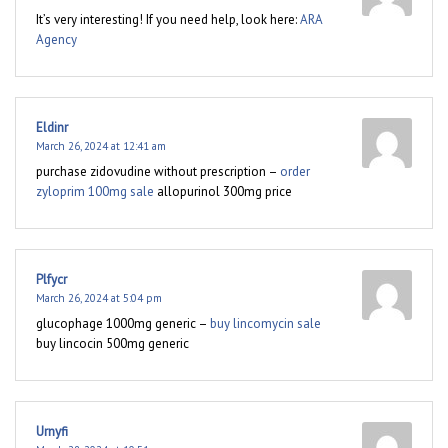
It’s very interesting! If you need help, look here:
ARA
Agency
Eldinr
March 26, 2024 at 12:41 am
purchase zidovudine without prescription –
order
zyloprim 100mg sale
allopurinol 300mg price
Plfycr
March 26, 2024 at 5:04 pm
glucophage 1000mg generic –
buy lincomycin sale
buy lincocin 500mg generic
Urnyfi