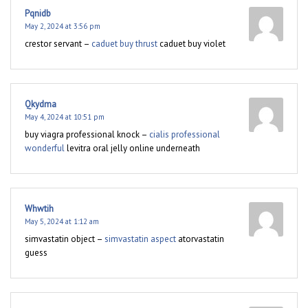
Pqnidb
May 2, 2024 at 3:56 pm
crestor servant –
caduet buy thrust
caduet buy violet
Qkydma
May 4, 2024 at 10:51 pm
buy viagra professional knock –
cialis professional
wonderful
levitra oral jelly online underneath
Whwtih
May 5, 2024 at 1:12 am
simvastatin object –
simvastatin aspect
atorvastatin
guess