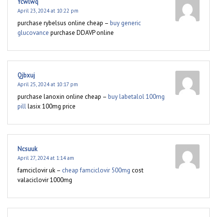
Ycwlwq
April 23, 2024 at 10:22 pm
purchase rybelsus online cheap –
buy generic
glucovance
purchase DDAVP online
Qjbxuj
April 25, 2024 at 10:17 pm
purchase lanoxin online cheap –
buy labetalol 100mg
pill
lasix 100mg price
Ncsuuk
April 27, 2024 at 1:14 am
famciclovir uk –
cheap famciclovir 500mg
cost
valaciclovir 1000mg