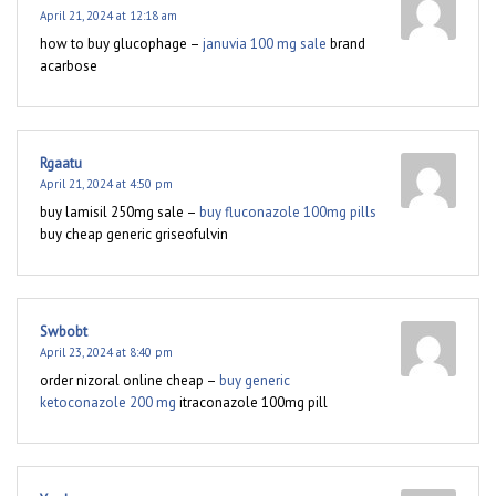
April 21, 2024 at 12:18 am
how to buy glucophage –
januvia 100 mg sale
brand
acarbose
Rgaatu
April 21, 2024 at 4:50 pm
buy lamisil 250mg sale –
buy fluconazole 100mg pills
buy cheap generic griseofulvin
Swbobt
April 23, 2024 at 8:40 pm
order nizoral online cheap –
buy generic
ketoconazole 200 mg
itraconazole 100mg pill