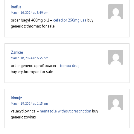
Ioafus
March 16, 2024 at 8:49 pm
order flagyl 400mg pill –
cefaclor 250mg usa
buy
generic zithromax for sale
Zankze
March 18, 2024 at 6:35 pm
order generic ciprofloxacin –
trimox drug
buy erythromycin for sale
Idmujz
March 19, 2024 at 1:15 am
valacyclovir ca –
nemazole without prescription
buy
generic zovirax