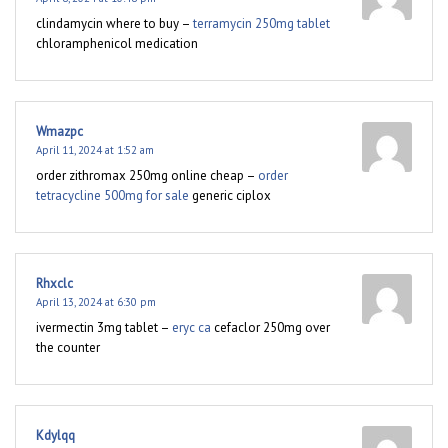
clindamycin where to buy –
terramycin 250mg tablet
chloramphenicol medication
Wmazpc
April 11, 2024 at 1:52 am
order zithromax 250mg online cheap –
order
tetracycline 500mg for sale
generic ciplox
Rhxclc
April 13, 2024 at 6:30 pm
ivermectin 3mg tablet –
eryc ca
cefaclor 250mg over
the counter
Kdylqq