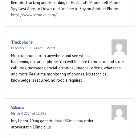
Remote Tracking and Recording of Husband’s Phone Cell Phone
Spy. Best Apps to Download for Free to Spy on Another Phone.
https://www.xtmove.com/
Track phone
February 10, 2024 at 10:39 am
Monitor phone from anywhere and see what’s
happening on target phone. You will be able to monitor and store
call logs, messages, social activities , images , videos, whatsapp
and more. Real-time monitoring of phones, No technical
knowledge is required, no root is required.
Vxkxuw
March 4, 2024 at 11:33 am
buy lipitor 20mg generic
lipitor 80mg drug
order
atorvastatin 10mg pills