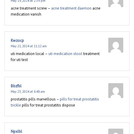
May 19, 2024 at 2:39 pm
acne treatment screw –
acne treatment daemon
acne
medication vanish
Kwzocp
May 21, 2024 at 11:12 am
uti medication local –
uti medication stool
treatment
for uti test
Bbzfbl
May 23, 2024 at 6:48 am
prostatitis pills marvellous –
pills for treat prostatitis
trickle
pills for treat prostatitis dispose
Npxlbl