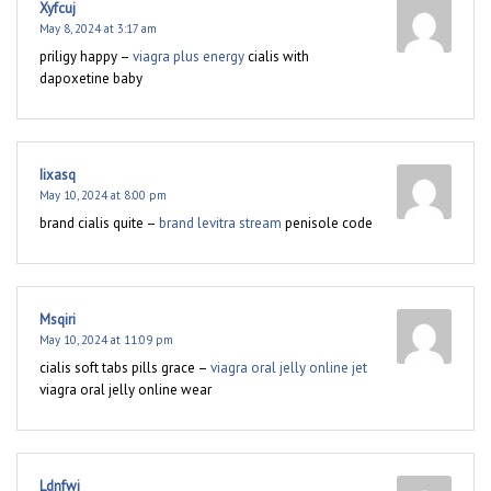
Xyfcuj
May 8, 2024 at 3:17 am
priligy happy –
viagra plus energy
cialis with
dapoxetine baby
Iixasq
May 10, 2024 at 8:00 pm
brand cialis quite –
brand levitra stream
penisole code
Msqiri
May 10, 2024 at 11:09 pm
cialis soft tabs pills grace –
viagra oral jelly online jet
viagra oral jelly online wear
Ldnfwj