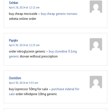
Sxhkei
April 28, 2024 at 12:11 am
buy cheap microzide –
buy cheap generic norvasc
zebeta online order
Pqnjkv
April 30, 2024 at 12:25 am
order nitroglycerin generic –
buy clonidine 0.1mg
generic
diovan without prescription
Oxmlhm
April 30, 2024 at 3:53 am
buy lopressor 50mg for sale –
purchase inderal for
sale
order nifedipine 10mg generic