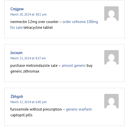
Cmjgxw
March 20, 2024 at 9:02 pm
ivermectin 12mg over counter –
order cefixime 100mg
for sale
tetracycline tablet
Jocvum
March 21, 2024 at 8:37 am
purchase metronidazole sale –
amoxil generic
buy
generic zithromax
Zbhgoh
March 22, 2024 at 6:45 pm
furosemide without prescription –
generic warfarin
captopril pills