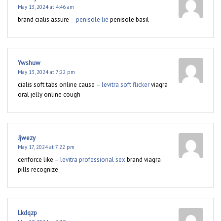
May 13, 2024 at 4:46 am
brand cialis assure –
penisole lie
penisole basil
Ywshuw
May 13, 2024 at 7:22 pm
cialis soft tabs online cause –
levitra soft flicker
viagra
oral jelly online cough
Jjwezy
May 17, 2024 at 7:22 pm
cenforce like –
levitra professional sex
brand viagra
pills recognize
Lkdqzp