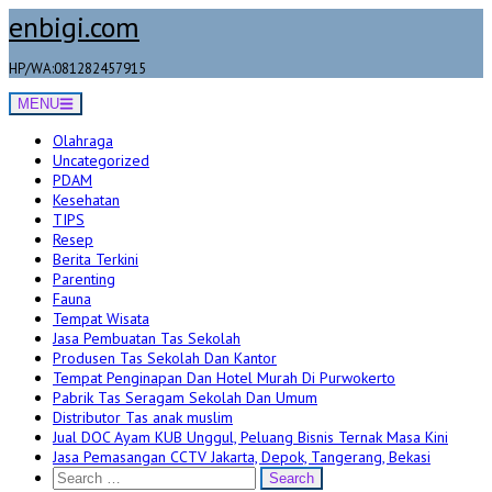
Skip
enbigi.com
to
content
HP/WA:081282457915
MENU
Olahraga
Uncategorized
PDAM
Kesehatan
TIPS
Resep
Berita Terkini
Parenting
Fauna
Tempat Wisata
Jasa Pembuatan Tas Sekolah
Produsen Tas Sekolah Dan Kantor
Tempat Penginapan Dan Hotel Murah Di Purwokerto
Pabrik Tas Seragam Sekolah Dan Umum
Distributor Tas anak muslim
Jual DOC Ayam KUB Unggul, Peluang Bisnis Ternak Masa Kini
Jasa Pemasangan CCTV Jakarta, Depok, Tangerang, Bekasi
Search