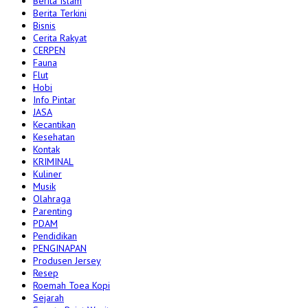
Berita Islam
Berita Terkini
Bisnis
Cerita Rakyat
CERPEN
Fauna
Flut
Hobi
Info Pintar
JASA
Kecantikan
Kesehatan
Kontak
KRIMINAL
Kuliner
Musik
Olahraga
Parenting
PDAM
Pendidikan
PENGINAPAN
Produsen Jersey
Resep
Roemah Toea Kopi
Sejarah