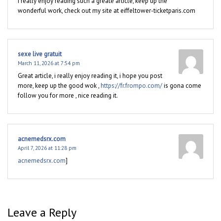
i really enjoy reading such a greate article, keep up the
wonderful work, check out my site at eiffeltower-ticketparis.com
sexe live gratuit
March 11, 2026 at 7:54 pm
Great article, i really enjoy reading it, i hope you post
more, keep up the good wok ,
https://fr.frompo.com/
is gona come
follow you for more , nice reading it.
acnemedsrx.com
April 7, 2026 at 11:28 pm
acnemedsrx.com
]
Leave a Reply