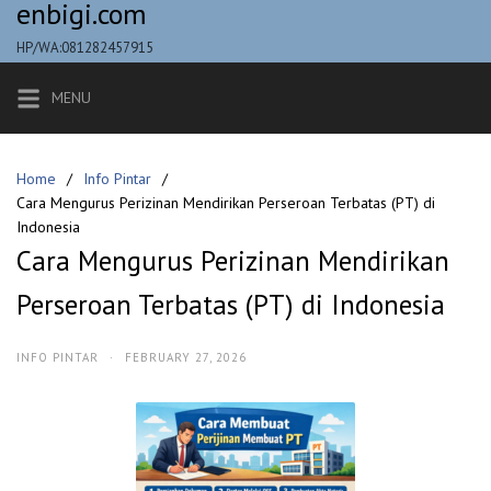
enbigi.com
Skip
to
HP/WA:081282457915
content
MENU
Home
Info Pintar
Cara Mengurus Perizinan Mendirikan Perseroan Terbatas (PT) di
Indonesia
Cara Mengurus Perizinan Mendirikan
Perseroan Terbatas (PT) di Indonesia
INFO PINTAR
·
FEBRUARY 27, 2026