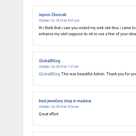
Jayson Zboncak
October 15, 2024 at 8:55 pm
Hi i think that i saw you visited my web site thus i came t
enhance my siteI suppose its ok to use a few of your ide
GlobalBllog
October 16, 2024 at 7:17 am
GlobalBllog
This was beautiful Admin. Thank you for you
best jewellery shop in madurai
October 16, 2024 at 9:26 am
Great effort