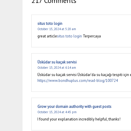
217 Comments
situs toto login
October 15, 2024 at 5:20 am
great article
situs toto login
Terpercaya
Üsküdar su kaçak servisi
October 15, 2024 at 6:14 am
Üsküdar su kaçak servisi Üsküdar’da su kaçağı tespiti için 
https://www.bondhuplus.com/read-blog/100724
Grow your domain authority with guest posts
October 15, 2024 at 4:45 pm
I found your explanation incredibly helpful, thanks!