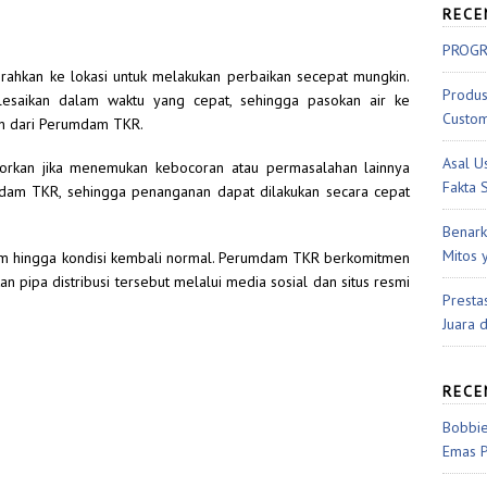
RECE
PROGR
ahkan ke lokasi untuk melakukan perbaikan secepat mungkin.
Produs
lesaikan dalam waktu yang cepat, sehingga pasokan air ke
Custom
an dari Perumdam TKR.
Asal U
orkan jika menemukan kebocoran atau permasalahan lainnya
Fakta 
mdam TKR, sehingga penanganan dapat dilakukan secara cepat
Benark
Mitos 
am hingga kondisi kembali normal. Perumdam TKR berkomitmen
pipa distribusi tersebut melalui media sosial dan situs resmi
Presta
Juara 
REC
Bobbie
Emas 