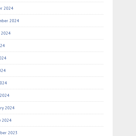
er 2024
mber 2024
t 2024
024
2024
024
2024
 2024
ary 2024
y 2024
ber 2023