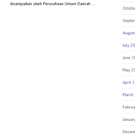
disampaikan okeh Perusahaan Umum Daerah …
Octob
Septe
Augus
July 2
June 
May 2
April 
March
Febru
Januar
Decem