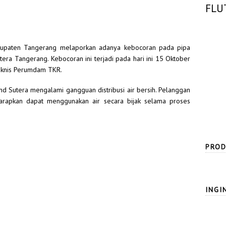
FLU
bupaten Tangerang melaporkan adanya kebocoran pada pipa
era Tangerang. Kebocoran ini terjadi pada hari ini 15 Oktober
eknis Perumdam TKR.
nd Sutera mengalami gangguan distribusi air bersih. Pelanggan
harapkan dapat menggunakan air secara bijak selama proses
PROD
INGI