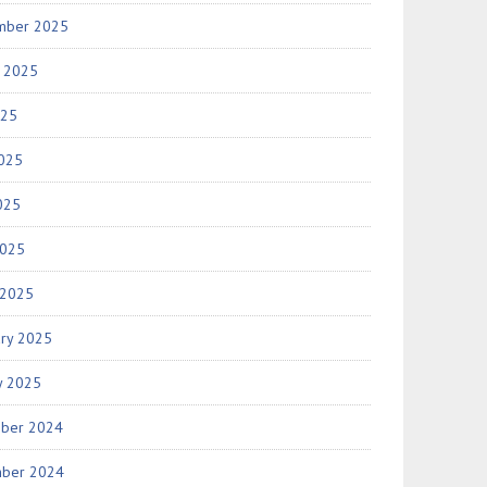
mber 2025
t 2025
025
2025
025
2025
 2025
ary 2025
y 2025
ber 2024
ber 2024