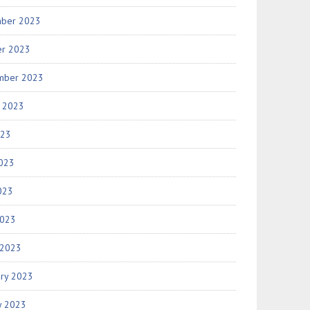
ber 2023
er 2023
mber 2023
t 2023
023
2023
023
2023
 2023
ary 2023
y 2023