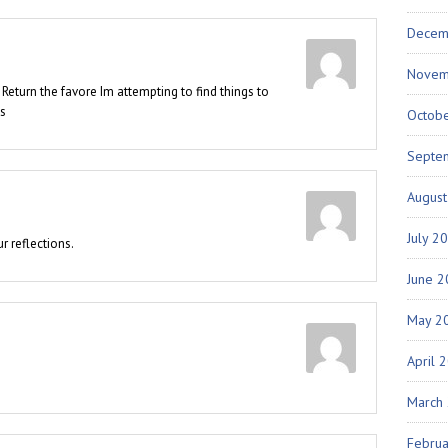
Decem
Novem
o Return the favore Im attempting to find things to
as
Octob
Septe
Augus
July 2
r reflections.
June 
May 2
April 
March
Febru