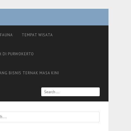
FAUNA
TEMPAT WISATA
H DI PURWOKERTO
ANG BISNIS TERNAK MASA KINI
SEARCH
FOR: