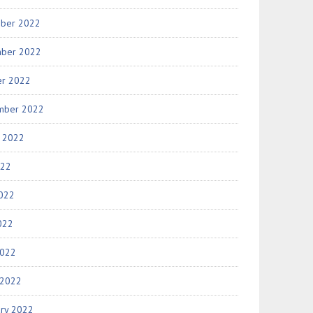
ber 2022
ber 2022
er 2022
mber 2022
t 2022
022
2022
022
2022
 2022
ary 2022