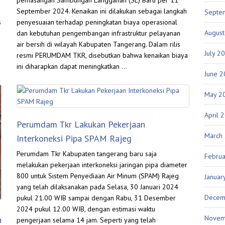
September 2024. Kenaikan ini dilakukan sebagai langkah
Septe
s
penyesuaian terhadap peningkatan biaya operasional
Augus
dan kebutuhan pengembangan infrastruktur pelayanan
air bersih di wilayah Kabupaten Tangerang. Dalam rilis
July 2
resmi PERUMDAM TKR, disebutkan bahwa kenaikan biaya
ini diharapkan dapat meningkatkan …
June 
May 2
April 
Perumdam Tkr Lakukan Pekerjaan
March
Interkoneksi Pipa SPAM Rajeg
Perumdam Tkr Kabupaten tangerang baru saja
Febru
melakukan pekerjaan interkoneksi jaringan pipa diameter
800 untuk Sistem Penyediaan Air Minum (SPAM) Rajeg
Januar
yang telah dilaksanakan pada Selasa, 30 Januari 2024
Decem
pukul 21.00 WIB sampai dengan Rabu, 31 Desember
2024 pukul 12.00 WIB, dengan estimasi waktu
Novem
n
pengerjaan selama 14 jam. Seperti yang telah