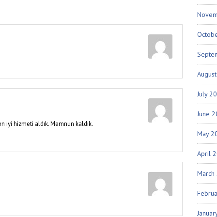
Novem
Octob
Septe
Augus
July 2
June 
en iyi hizmeti aldık. Memnun kaldık.
May 2
April 
March
Febru
Januar