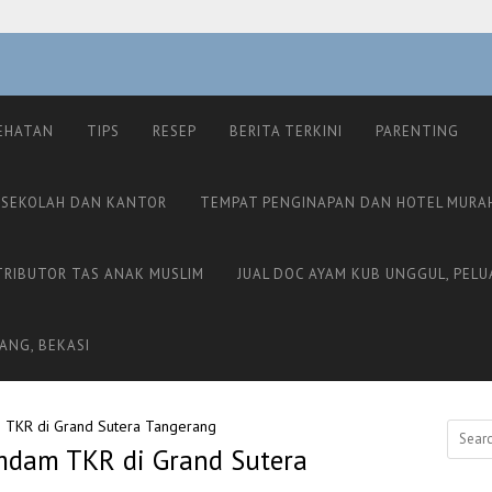
EHATAN
TIPS
RESEP
BERITA TERKINI
PARENTING
 SEKOLAH DAN KANTOR
TEMPAT PENGINAPAN DAN HOTEL MURA
TRIBUTOR TAS ANAK MUSLIM
JUAL DOC AYAM KUB UNGGUL, PELU
ANG, BEKASI
m TKR di Grand Sutera Tangerang
Search
umdam TKR di Grand Sutera
for: