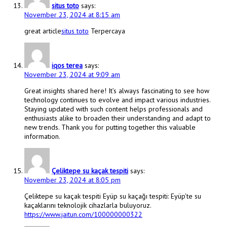
situs toto
says:
November 23, 2024 at 8:15 am
great article
situs toto
Terpercaya
iqos terea
says:
November 23, 2024 at 9:09 am
Great insights shared here! It’s always fascinating to see how
technology continues to evolve and impact various industries.
Staying updated with such content helps professionals and
enthusiasts alike to broaden their understanding and adapt to
new trends. Thank you for putting together this valuable
information.
Çeliktepe su kaçak tespiti
says:
November 23, 2024 at 8:05 pm
Çeliktepe su kaçak tespiti Eyüp su kaçağı tespiti: Eyüp’te su
kaçaklarını teknolojik cihazlarla buluyoruz.
https://www.jaitun.com/100000000322