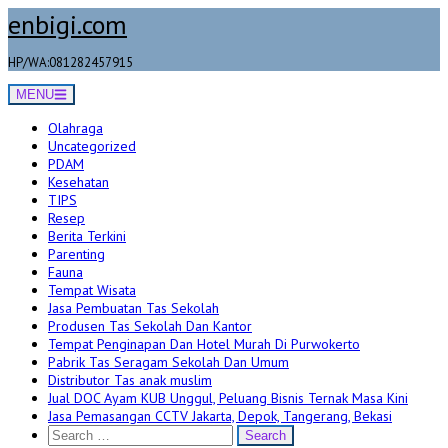
Skip
enbigi.com
to
content
HP/WA:081282457915
MENU
Olahraga
Uncategorized
PDAM
Kesehatan
TIPS
Resep
Berita Terkini
Parenting
Fauna
Tempat Wisata
Jasa Pembuatan Tas Sekolah
Produsen Tas Sekolah Dan Kantor
Tempat Penginapan Dan Hotel Murah Di Purwokerto
Pabrik Tas Seragam Sekolah Dan Umum
Distributor Tas anak muslim
Jual DOC Ayam KUB Unggul, Peluang Bisnis Ternak Masa Kini
Jasa Pemasangan CCTV Jakarta, Depok, Tangerang, Bekasi
Search