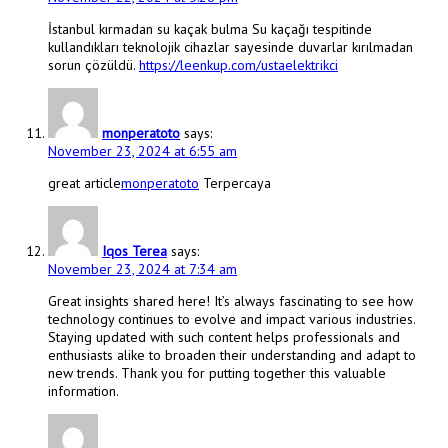
İstanbul kırmadan su kaçak bulma Su kaçağı tespitinde
kullandıkları teknolojik cihazlar sayesinde duvarlar kırılmadan
sorun çözüldü.
https://leenkup.com/ustaelektrikci
monperatoto
says:
November 23, 2024 at 6:55 am
great article
monperatoto
Terpercaya
Iqos Terea
says:
November 23, 2024 at 7:34 am
Great insights shared here! It’s always fascinating to see how
technology continues to evolve and impact various industries.
Staying updated with such content helps professionals and
enthusiasts alike to broaden their understanding and adapt to
new trends. Thank you for putting together this valuable
information.