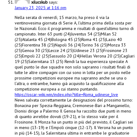
xilucskub
says:
January 23, 2025 at 1:16 pm
Nella serata di venerdì, 15 marzo, ha preso il via la
ventinovesima giornata di Serie A, l’ultima prima della sosta per
le Nazionali. Ecco il programma e risultati di quest’ultimo turno di
campionato. Inter 63 punti (24)Juventus 54 (25)Milan 52
(25)Atalanta 45 (24)Bologna 45 (25)Roma 41 (25)Lazio 40
(25)Fiorentina 38 (25)Napoli 36 (24)Torino 36 (25)Monza 33
(25)Genoa 30 (25)Lecce 24 (25)Udinese 23 (25)Frosinone 23
(25)Empoli 22 (25)Sassuolo 20 (24)Hellas Verona 20 (25)Cagliari
19 (25)Salernitana 13 (25) Rendi la tua esperienza speciale A
quel punto le due squadre non solo sapranno i risultati finali di
tutte le altre compagini con cui sono in lotta per un posto nelle
prossime competizioni europee ma sapranno anche se una o
l’altra, o entrambe, hanno già acquisito la qualificazione alla
competizione europea a cui stanno puntando.
https://oscar-wiki.win/index.php?title=Roma_udinese_live
News salvata correttamente Le designazioni del prossimo turno:
Bonacina per Spezia-Reggiana, Cremonese-Bari a Manganiello,
Dionisi dirige a Palermo Il Genoa ha raccolto due punti in meno
di quanto avrebbe dovuti (19-21), e lo stesso vale per il
Frosinone. Il Monza ha un punto in più del previsto, il Cagliari sei
in meno (13-19) e l’Empoli cinque (12-17). Il Verona ha un punto
in più (14-15), la Salernitana ultima in entrambe le graduatorie