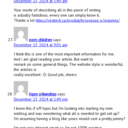
December 13, 2024 at 3:49 am
Your mode of describing all in this piece of writing
is actually fastidious, every one can simply know it,
Thanks a lot
https://vegtech.ca/produit/brosseuse-a-legumes/
porn children
says:
December 13, 2024 at 9:01 am
I think this is one of the most important information for me.
And i am glad reading your article. But want to
remark on some general things, The website style is wonderful,
the articles is
really excellent : D. Good job, cheers
ligon srikandiqq
says:
December 13, 2024 at 1:49 pm
I know this if off topic but I’m looking into starting my own
weblog and was wondering what all is needed to get set up?
I’m assuming having a blog like yours would cost a pretty penny?
I’m not very internet smart so I’m not 100% positive.