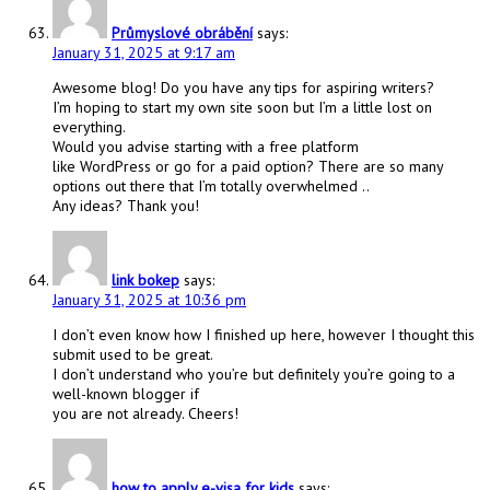
Průmyslové obrábění
says:
January 31, 2025 at 9:17 am
Awesome blog! Do you have any tips for aspiring writers?
I’m hoping to start my own site soon but I’m a little lost on
everything.
Would you advise starting with a free platform
like WordPress or go for a paid option? There are so many
options out there that I’m totally overwhelmed ..
Any ideas? Thank you!
link bokep
says:
January 31, 2025 at 10:36 pm
I don’t even know how I finished up here, however I thought this
submit used to be great.
I don’t understand who you’re but definitely you’re going to a
well-known blogger if
you are not already. Cheers!
how to apply e-visa for kids
says: