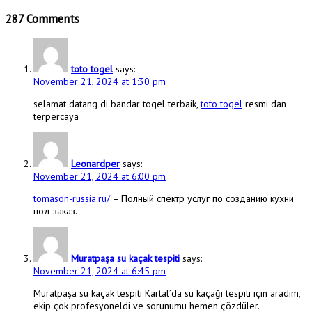
287 Comments
toto togel
says:
November 21, 2024 at 1:30 pm
selamat datang di bandar togel terbaik,
toto togel
resmi dan
terpercaya
Leonardper
says:
November 21, 2024 at 6:00 pm
tomason-russia.ru/
– Полный спектр услуг по созданию кухни
под заказ.
Muratpaşa su kaçak tespiti
says:
November 21, 2024 at 6:45 pm
Muratpaşa su kaçak tespiti Kartal’da su kaçağı tespiti için aradım,
ekip çok profesyoneldi ve sorunumu hemen çözdüler.