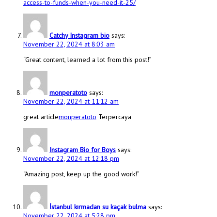
access-to-funds-when-you-need-it-25/
Catchy Instagram bio
says:
November 22, 2024 at 8:03 am
“Great content, learned a lot from this post!”
monperatoto
says:
November 22, 2024 at 11:12 am
great article
monperatoto
Terpercaya
Instagram Bio for Boys
says:
November 22, 2024 at 12:18 pm
“Amazing post, keep up the good work!”
İstanbul kırmadan su kaçak bulma
says:
November 22, 2024 at 5:28 pm