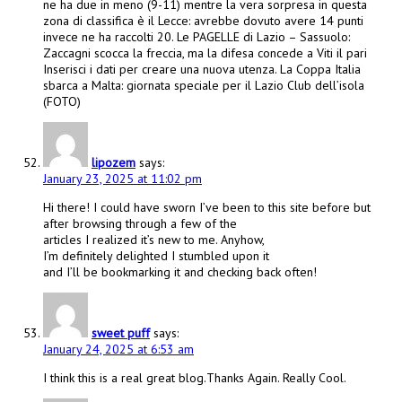
ne ha due in meno (9-11) mentre la vera sorpresa in questa
zona di classifica è il Lecce: avrebbe dovuto avere 14 punti
invece ne ha raccolti 20. Le PAGELLE di Lazio – Sassuolo:
Zaccagni scocca la freccia, ma la difesa concede a Viti il pari
Inserisci i dati per creare una nuova utenza. La Coppa Italia
sbarca a Malta: giornata speciale per il Lazio Club dell’isola
(FOTO)
lipozem
says:
January 23, 2025 at 11:02 pm
Hi there! I could have sworn I’ve been to this site before but
after browsing through a few of the
articles I realized it’s new to me. Anyhow,
I’m definitely delighted I stumbled upon it
and I’ll be bookmarking it and checking back often!
sweet puff
says:
January 24, 2025 at 6:53 am
I think this is a real great blog.Thanks Again. Really Cool.