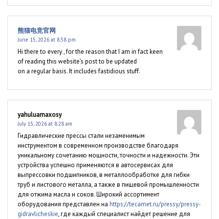
熊猫电竞官网
June 15, 2026 at 8:58 pm
Hi there to every , for the reason that I am in fact keen
of reading this website’s post to be updated
on a regular basis. It includes fastidious stuff.
yahuluamaxosy
July 15, 2026 at 8:28 am
Гидравлические прессы стали незаменимым
инструментом в современном производстве благодаря
уникальному сочетанию мощности, точности и надежности. Эти
устройства успешно применяются в автосервисах для
выпрессовки подшипников, в металлообработке для гибки
труб и листового металла, а также в пищевой промышленности
для отжима масла и соков. Широкий ассортимент
оборудования представлен на
https://tecamet.ru/pressy/pressy-
gidravlicheskie
, где каждый специалист найдет решение для