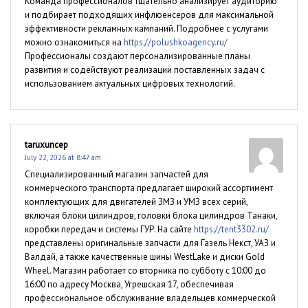
Команда профессионалов тщательно анализирует аудиторию
и подбирает подходящих инфлюенсеров для максимальной
эффективности рекламных кампаний. Подробнее с услугами
можно ознакомиться на
https://polushkoagency.ru/
Профессионалы создают персонализированные планы
развития и содействуют реализации поставленных задач с
использованием актуальных цифровых технологий.
taruxuncep
July 22, 2026 at 8:47 am
Специализированный магазин запчастей для
коммерческого транспорта предлагает широкий ассортимент
комплектующих для двигателей ЗМЗ и УМЗ всех серий,
включая блоки цилиндров, головки блока цилиндров Танаки,
коробки передач и системы ГУР. На сайте
https://tent3302.ru/
представлены оригинальные запчасти для Газель Некст, УАЗ и
Валдай, а также качественные шины WestLake и диски Gold
Wheel. Магазин работает со вторника по субботу с 10:00 до
16:00 по адресу Москва, Угрешская 17, обеспечивая
профессиональное обслуживание владельцев коммерческой