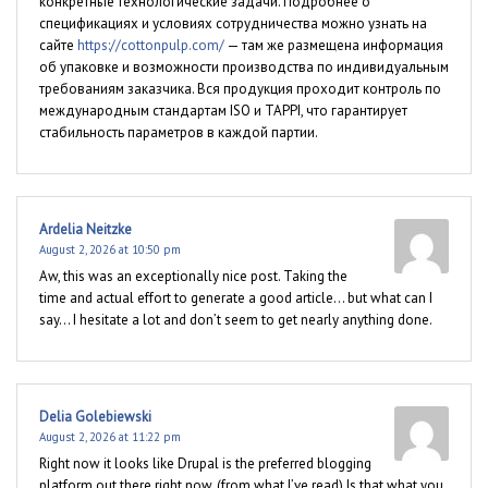
конкретные технологические задачи. Подробнее о
спецификациях и условиях сотрудничества можно узнать на
сайте
https://cottonpulp.com/
— там же размещена информация
об упаковке и возможности производства по индивидуальным
требованиям заказчика. Вся продукция проходит контроль по
международным стандартам ISO и TAPPI, что гарантирует
стабильность параметров в каждой партии.
Ardelia Neitzke
August 2, 2026 at 10:50 pm
Aw, this was an exceptionally nice post. Taking the
time and actual effort to generate a good article… but what can I
say… I hesitate a lot and don’t seem to get nearly anything done.
Delia Golebiewski
August 2, 2026 at 11:22 pm
Right now it looks like Drupal is the preferred blogging
platform out there right now. (from what I’ve read) Is that what you