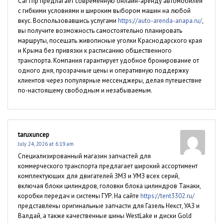
CarTrip предлагает современную онлайн-аренду автомобилей
с гибкими условиями и широким выбором машин на любой
вкус. Воспользовавшись услугами
https://auto-arenda-anapa.ru/
,
вы получите возможность самостоятельно планировать
маршруты, посещать живописные уголки Краснодарского края
и Крыма без привязки к расписанию общественного
транспорта. Компания гарантирует удобное бронирование от
одного дня, прозрачные цены и оперативную поддержку
клиентов через популярные мессенджеры, делая путешествие
по-настоящему свободным и незабываемым.
taruxuncep
July 24, 2026 at 6:19 am
Специализированный магазин запчастей для
коммерческого транспорта предлагает широкий ассортимент
комплектующих для двигателей ЗМЗ и УМЗ всех серий,
включая блоки цилиндров, головки блока цилиндров Танаки,
коробки передач и системы ГУР. На сайте
https://tent3302.ru/
представлены оригинальные запчасти для Газель Некст, УАЗ и
Валдай, а также качественные шины WestLake и диски Gold