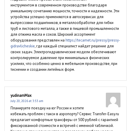
инструментом в современном производстве благодаря
уникальному сочетанию мощности, точности и надежности. Эти
устройства успешно применяются в автосервисах для
выпрессовки подшипников, в металлообработке для гибки
труб и листового металла, а также в пищевой промышленности
для отжима масла и соков. Широкий ассортимент
оборудования представлен на
https://tecamet.ru/pressy/pressy-
gidravlicheskie
, где каждый специалист найдет решение для
своих задач. Электрогидравлические модели обеспечивают
контролируемое давление при минимальных физических
усилиях, что особенно ценно в мебельном производстве, при
тиснении и создании литейных форм.
yudinamMax
July 20, 2026 at 3:53 am
Планируете поездку на юг России и хотите
избежать проблем с такси в аэропорту? Сервис Transfer-Easy.ru
предлагает комфортные трансферы от 500 рублей с гарантией
фиксированной стоимости и встречей с именной табличкой.