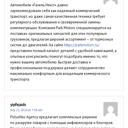
Автомобили «Газель Некст» давно
зарекомендовали себя как надежный коммерческий
транспорт, но даже самая качественная техника требует
регулярного обслуживания и своевременной замены
комплектующих. Компания Park Motors специализируется на
поставках оригинальных запчастей для этих популярных
грузовиков, предлагая широкий ассортимент – от тормозных
систем до двигателей. На сайте
https://parkmotors.ru/
представлен полный каталог деталей с удобной навигацией, а
опытные консультанты помогут подобрать именно то, что
нужно вашему автомобилю. Быстрая доставка и
профессиональная поддержка делают сотрудничество
максимально комфортным для владельцев коммерческого
транспорта.
yiyifejaids
July 21, 2026 at 7:56 am
Polushko Agency предлагает комплексные решения
по раскрутке товаров с помощью инфлюенсеров и блогеров.