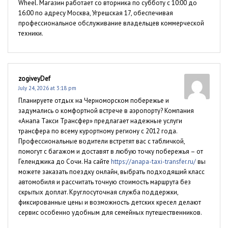
Wheel. Магазин работает со вторника по субботу с 10:00 до
16:00 по адресу Москва, Угрешская 17, обеспечивая
профессиональное обслуживание владельцев коммерческой
техники.
zogiveyDef
July 24, 2026 at 3:18 pm
Планируете отдых на Черноморском побережье и
задумались о комфортной встрече в аэропорту? Компания
«Анапа Такси Трансфер» предлагает надежные услуги
трансфера по всему курортному региону с 2012 года.
Профессиональные водители встретят вас с табличкой,
помогут с багажом и доставят в любую точку побережья – от
Геленджика до Сочи. На сайте
https://anapa-taxi-transfer.ru/
вы
можете заказать поездку онлайн, выбрать подходящий класс
автомобиля и рассчитать точную стоимость маршрута без
скрытых доплат. Круглосуточная служба поддержки,
фиксированные цены и возможность детских кресел делают
сервис особенно удобным для семейных путешественников.