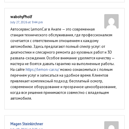
wabohyPholf
July 27, 2026 at 9:44 pm
Автосервис LemonCar в Анапе — это современная
станция технического обслуживания, где профессионализм
сочетается с ответственным отношением к каждому
автомобилю. Здесь предлагают полный спектр услуг: от
диагностики и слесарного ремонта до кузовных работ и 3D
развала-схождения. Особое внимание уделяется качеству —
мастера не боятся давать гарантию на выполненные работы.
На сайте
https://lemon-car.ru/
можно ознакомиться с полным
перечнем услуг и записаться на удобное время. Клиентов
привлекает комплексный подход: бесплатный осмотр,
современное оборудование и прозрачное ценообразование,
когда все решения принимаются совместно с владельцем
автомобиля.
Magen Steinkirchner