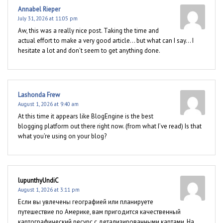
Annabel Rieper
July 31, 2026 at 11:05 pm
Aw, this was a really nice post. Taking the time and
actual effort to make a very good article… but what can I say… I
hesitate a lot and don’t seem to get anything done.
Lashonda Frew
August 1, 2026 at 9:40 am
At this time it appears like BlogEngine is the best
blogging platform out there right now. (from what I’ve read) Is that
what you’re using on your blog?
lupunthyUndiC
August 1, 2026 at 3:11 pm
Если вы увлечены географией или планируете
путешествие по Америке, вам пригодится качественный
картографический ресурс с детализированными картами. На