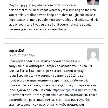
May I simply just say what a comfort to discover a
person that truly understands what they’re discussing on the web.
You certainly realize how to bring a problem to light and make it
important. A lot more people must look at this and understand this
side of your story. I was surprised that you’re not more popular
because you most certainly possess the gift.
zogiveyDef
July 29, 2026 at 6:39 pm
Планируете отдых на Черноморском побережье и
задумались о комфортной встрече в аэропорту? Компания
«Анапа Такси Трансфер» предлагает надежные услуги
трансфера по всему курортному региону с 2012 года.
Профессиональные водители встретят вас с табличкой,
помогут с багажом и доставят в любую точку побережья – от
Геленджика до Сочи. На сайте
https://anapa-taxi-transfer.ru/
вы
можете заказать поездку онлайн, выбрать подходящий класс
автомобиля и рассчитать точную стоимость маршрута без
скрытых доплат. Круглосуточная служба поддержки,