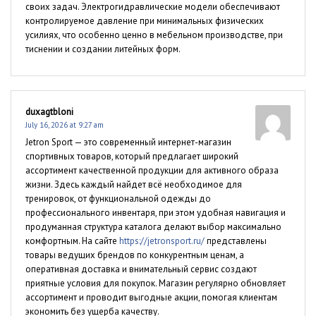
своих задач. Электрогидравлические модели обеспечивают
контролируемое давление при минимальных физических
усилиях, что особенно ценно в мебельном производстве, при
тиснении и создании литейных форм.
duxagtbloni
July 16, 2026 at 9:27 am
Jetron Sport — это современный интернет-магазин
спортивных товаров, который предлагает широкий
ассортимент качественной продукции для активного образа
жизни. Здесь каждый найдет всё необходимое для
тренировок, от функциональной одежды до
профессионального инвентаря, при этом удобная навигация и
продуманная структура каталога делают выбор максимально
комфортным. На сайте
https://jetronsport.ru/
представлены
товары ведущих брендов по конкурентным ценам, а
оперативная доставка и внимательный сервис создают
приятные условия для покупок. Магазин регулярно обновляет
ассортимент и проводит выгодные акции, помогая клиентам
экономить без ущерба качеству.