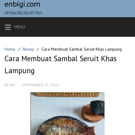
enbigi.com
Skip
to
HP/WA:081282457915
content
MENU
Home
Resep
Cara Membuat Sambal Seruit Khas Lampung
Cara Membuat Sambal Seruit Khas
Lampung
RESEP
·
SEPTEMBER 15, 2025