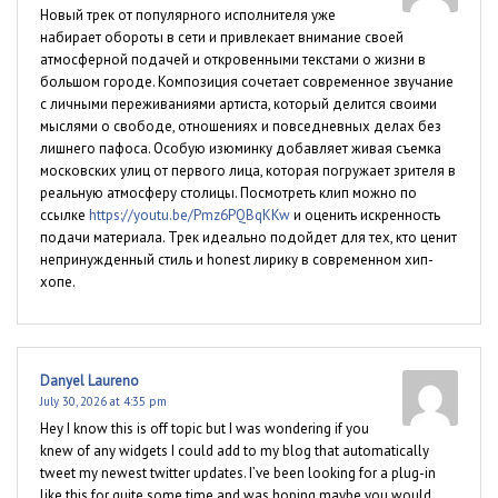
Новый трек от популярного исполнителя уже
набирает обороты в сети и привлекает внимание своей
атмосферной подачей и откровенными текстами о жизни в
большом городе. Композиция сочетает современное звучание
с личными переживаниями артиста, который делится своими
мыслями о свободе, отношениях и повседневных делах без
лишнего пафоса. Особую изюминку добавляет живая съемка
московских улиц от первого лица, которая погружает зрителя в
реальную атмосферу столицы. Посмотреть клип можно по
ссылке
https://youtu.be/Pmz6PQBqKKw
и оценить искренность
подачи материала. Трек идеально подойдет для тех, кто ценит
непринужденный стиль и honest лирику в современном хип-
хопе.
Danyel Laureno
July 30, 2026 at 4:35 pm
Hey I know this is off topic but I was wondering if you
knew of any widgets I could add to my blog that automatically
tweet my newest twitter updates. I’ve been looking for a plug-in
like this for quite some time and was hoping maybe you would