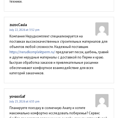
техники.
zuzocCaula
July 22, 2026 at 3:52 pm
Компания Нерудкомплект специализируется на
поставках высококачественных строительных материалов для
объектов любой сложности. Надежный поставщик
https://nerudkomplektperm.ru/
предлагает песок, щебень, гравий
и другие нерудные материалы с доставкой по Перми и краю.
Быстрая обработка заказов и привлекательные расценки
обеспечивают комфортное взаимодействие для всех
категорий заказчиков.
yovassGaf
July 23, 2026 at 6:55 pm
Планируете поездку в солнечную Анапу и хотите
максимально комфортно исследовать побережье? Сервис