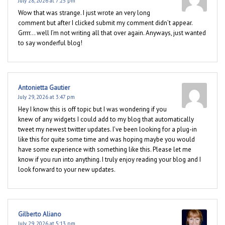
July 28, 2026 at 7:25 pm
Wow that was strange. I just wrote an very long
comment but after I clicked submit my comment didn’t appear.
Grrrr… well I’m not writing all that over again. Anyways, just wanted
to say wonderful blog!
Antonietta Gautier
July 29, 2026 at 3:47 pm
Hey I know this is off topic but I was wondering if you
knew of any widgets I could add to my blog that automatically
tweet my newest twitter updates. I’ve been looking for a plug-in
like this for quite some time and was hoping maybe you would
have some experience with something like this. Please let me
know if you run into anything. I truly enjoy reading your blog and I
look forward to your new updates.
Gilberto Aliano
July 29, 2026 at 5:13 pm