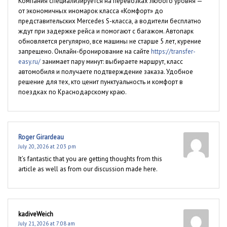
Компания специализируется на перевозках любого уровня —
от экономичных иномарок класса «Комфорт» до
представительских Mercedes S-класса, а водители бесплатно
ждут при задержке рейса и помогают с багажом. Автопарк
обновляется регулярно, все машины не старше 5 лет, курение
запрещено. Онлайн-бронирование на сайте
https://transfer-
easy.ru/
занимает пару минут: выбираете маршрут, класс
автомобиля и получаете подтверждение заказа. Удобное
решение для тех, кто ценит пунктуальность и комфорт в
поездках по Краснодарскому краю.
Roger Girardeau
July 20, 2026 at 2:03 pm
It’s fantastic that you are getting thoughts from this
article as well as from our discussion made here.
kadiveWeich
July 21, 2026 at 7:08 am