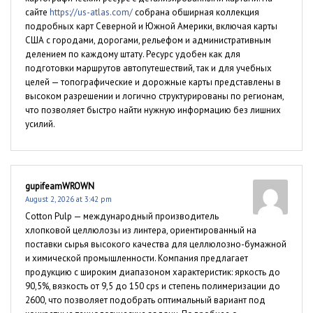
сайте
https://us-atlas.com/
собрана обширная коллекция
подробных карт Северной и Южной Америки, включая карты
США с городами, дорогами, рельефом и административным
делением по каждому штату. Ресурс удобен как для
подготовки маршрутов автопутешествий, так и для учебных
целей — топографические и дорожные карты представлены в
высоком разрешении и логично структурированы по регионам,
что позволяет быстро найти нужную информацию без лишних
усилий.
gupifeamWROWN
August 2, 2026 at 3:42 pm
Cotton Pulp — международный производитель
хлопковой целлюлозы из линтера, ориентированный на
поставки сырья высокого качества для целлюлозно-бумажной
и химической промышленности. Компания предлагает
продукцию с широким диапазоном характеристик: яркость до
90,5%, вязкость от 9,5 до 150 cps и степень полимеризации до
2600, что позволяет подобрать оптимальный вариант под