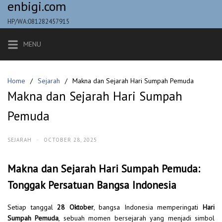
enbigi.com
Skip
to
HP/WA:081282457915
content
MENU
Home
Sejarah
Makna dan Sejarah Hari Sumpah Pemuda
Makna dan Sejarah Hari Sumpah
Pemuda
SEJARAH
·
OCTOBER 28, 2025
Makna dan Sejarah Hari Sumpah Pemuda:
Tonggak Persatuan Bangsa Indonesia
Setiap tanggal
28 Oktober
, bangsa Indonesia memperingati
Hari
Sumpah Pemuda
, sebuah momen bersejarah yang menjadi simbol