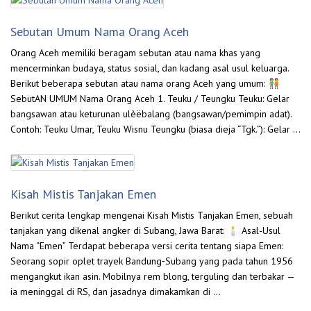
Sebutan Umum Nama Orang Aceh
Orang Aceh memiliki beragam sebutan atau nama khas yang
mencerminkan budaya, status sosial, dan kadang asal usul keluarga.
Berikut beberapa sebutan atau nama orang Aceh yang umum: 🧑‍🤝‍🧑
SebutAN UMUM Nama Orang Aceh 1. Teuku / Teungku Teuku: Gelar
bangsawan atau keturunan ulèëbalang (bangsawan/pemimpin adat).
Contoh: Teuku Umar, Teuku Wisnu Teungku (biasa dieja “Tgk.”): Gelar …
Kisah Mistis Tanjakan Emen
Berikut cerita lengkap mengenai Kisah Mistis Tanjakan Emen, sebuah
tanjakan yang dikenal angker di Subang, Jawa Barat: 🕯️ Asal-Usul
Nama “Emen” Terdapat beberapa versi cerita tentang siapa Emen:
Seorang sopir oplet trayek Bandung‑Subang yang pada tahun 1956
mengangkut ikan asin. Mobilnya rem blong, terguling dan terbakar —
ia meninggal di RS, dan jasadnya dimakamkan di …