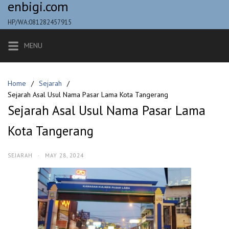
enbigi.com
Skip
to
HP/WA:081282457915
content
MENU
Home
Sejarah
Sejarah Asal Usul Nama Pasar Lama Kota Tangerang
Sejarah Asal Usul Nama Pasar Lama
Kota Tangerang
SEJARAH
·
MAY 28, 2024