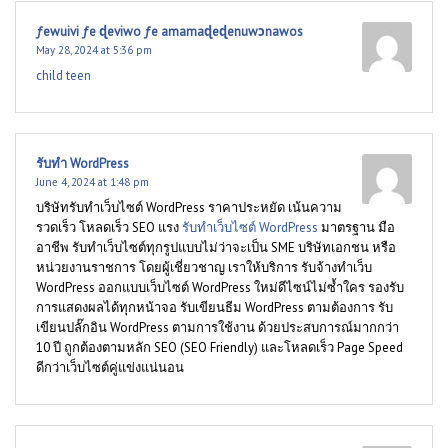
ƒewuivi ƒe ɖeviwo ƒe amamaɖeɖenuwɔnawos
May 28, 2024 at 5:36 pm
child teen
รับทำ WordPress
June 4, 2024 at 1:48 pm
บริษัทรับทำเว็บไซต์ WordPress ราคาประหยัด เน้นความ
รวดเร็ว โหลดเร็ว SEO แรง
รับทำเว็บไซต์ WordPress
มาตรฐาน มือ
อาชีพ รับทำเว็บไซต์ทุกรูปแบบไม่ว่าจะเป็น SME บริษัทเอกชน หรือ
หน่วยงานราชการ โดยผู้เชี่ยวชาญ เราให้บริการ รับจ้างทำเว็บ
WordPress ออกแบบเว็บไซต์ WordPress ใหม่ดีไซน์ไม่ซ้ำใคร รองรับ
การแสดงผลได้ทุกหน้าจอ รับเขียนธีม WordPress ตามต้องการ รับ
เขียนปลั๊กอิน WordPress ตามการใช้งาน ด้วยประสบการณ์มากกว่า
10 ปี ถูกต้องตามหลัก SEO (SEO Friendly) และโหลดเร็ว Page Speed
ดีกว่าเว็บไซต์คู่แข่งแน่นอน