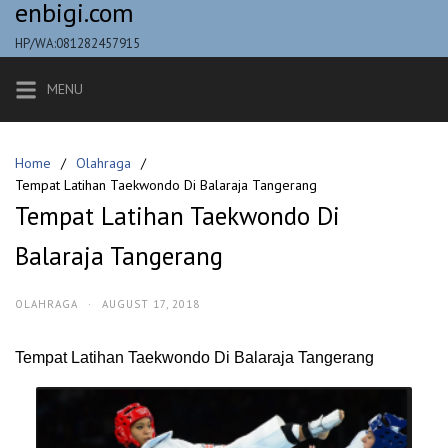
enbigi.com
Skip
to
HP/WA:081282457915
content
MENU
Home
Olahraga
Tempat Latihan Taekwondo Di Balaraja Tangerang
Tempat Latihan Taekwondo Di
Balaraja Tangerang
OLAHRAGA
·
AUGUST 17, 2018
Tempat Latihan Taekwondo Di Balaraja Tangerang