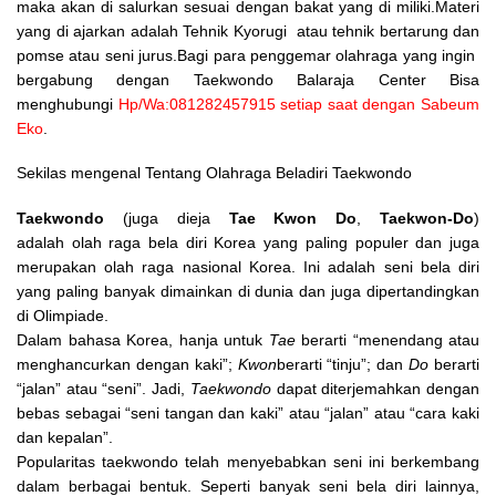
maka akan di salurkan sesuai dengan bakat yang di miliki.Materi
yang di ajarkan adalah Tehnik Kyorugi atau tehnik bertarung dan
pomse atau seni jurus.Bagi para penggemar olahraga yang ingin
bergabung dengan Taekwondo Balaraja Center Bisa
menghubungi
Hp/Wa:081282457915 setiap saat dengan Sabeum
Eko
.
Sekilas mengenal Tentang Olahraga Beladiri Taekwondo
Taekwondo
(juga dieja
Tae Kwon Do
,
Taekwon-Do
)
adalah olah raga bela diri Korea yang paling populer dan juga
merupakan olah raga nasional Korea. Ini adalah seni bela diri
yang paling banyak dimainkan di dunia dan juga dipertandingkan
di Olimpiade.
Dalam bahasa Korea, hanja untuk
Tae
berarti “menendang atau
menghancurkan dengan kaki”;
Kwon
berarti “tinju”; dan
Do
berarti
“jalan” atau “seni”. Jadi,
Taekwondo
dapat diterjemahkan dengan
bebas sebagai “seni tangan dan kaki” atau “jalan” atau “cara kaki
dan kepalan”.
Popularitas taekwondo telah menyebabkan seni ini berkembang
dalam berbagai bentuk. Seperti banyak seni bela diri lainnya,