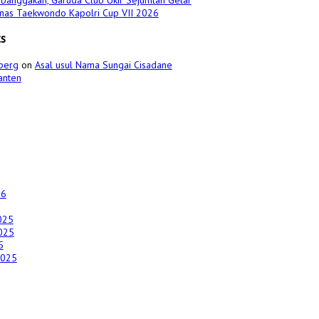
banggakan, Garuda Club Ukir Sejumlah Gelar
urnas Taekwondo Kapolri Cup VII 2026
s
berg
on
Asal usul Nama Sungai Cisadane
anten
26
025
025
5
2025