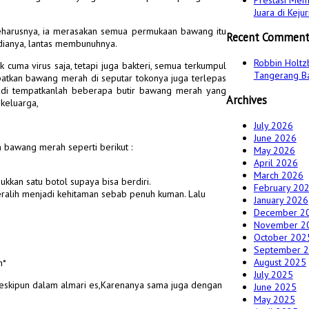
Prestasi Mem
Juara di Kej
seharusnya, ia merasakan semua permukaan bawang itu
Recent Comment
e dianya, lantas membunuhnya.
Robbin Holtz
uma virus saja, tetapi juga bakteri, semua terkumpul
Tangerang B
patkan bawang merah di seputar tokonya juga terlepas
jadi tempatkanlah beberapa butir bawang merah yang
Archives
 keluarga,
July 2026
June 2026
 bawang merah seperti berikut :
May 2026
April 2026
March 2026
kkan satu botol supaya bisa berdiri.
February 20
ralih menjadi kehitaman sebab penuh kuman. Lalu
January 2026
December 2
November 2
October 202
September 
August 2025
n*
July 2025
eskipun dalam almari es,Karenanya sama juga dengan
June 2025
May 2025