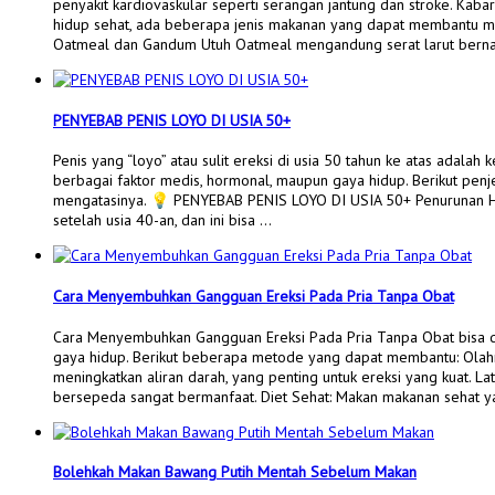
penyakit kardiovaskular seperti serangan jantung dan stroke. Kab
hidup sehat, ada beberapa jenis makanan yang dapat membantu men
Oatmeal dan Gandum Utuh Oatmeal mengandung serat larut bern
PENYEBAB PENIS LOYO DI USIA 50+
Penis yang “loyo” atau sulit ereksi di usia 50 tahun ke atas adala
berbagai faktor medis, hormonal, maupun gaya hidup. Berikut pen
mengatasinya. 💡 PENYEBAB PENIS LOYO DI USIA 50+ Penurunan H
setelah usia 40-an, dan ini bisa …
Cara Menyembuhkan Gangguan Ereksi Pada Pria Tanpa Obat
Cara Menyembuhkan Gangguan Ereksi Pada Pria Tanpa Obat bisa d
gaya hidup. Berikut beberapa metode yang dapat membantu: Olahra
meningkatkan aliran darah, yang penting untuk ereksi yang kuat. Lati
bersepeda sangat bermanfaat​. Diet Sehat: Makan makanan sehat 
Bolehkah Makan Bawang Putih Mentah Sebelum Makan