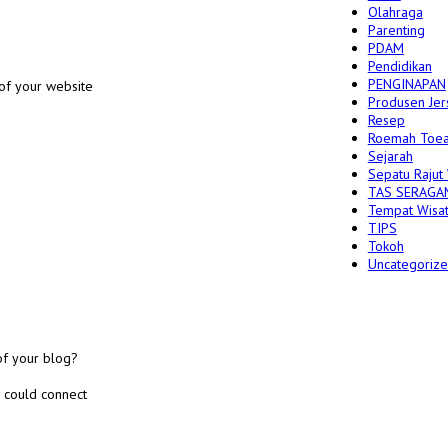
Olahraga
Parenting
PDAM
Pendidikan
PENGINAPAN
e of your website
Produsen Jer
Resep
Roemah Toea
Sejarah
Sepatu Rajut
TAS SERAGA
Tempat Wisa
TIPS
Tokoh
Uncategoriz
of your blog?
e could connect