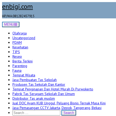
Skip
enbigi.com
to
content
HP/WA:081282457915
MENU
Olahraga
Uncategorized
PDAM
Kesehatan
TIPS
Resep
Berita Terkini
Parenting
Fauna
Tempat Wisata
Jasa Pembuatan Tas Sekolah
Produsen Tas Sekolah Dan Kantor
Tempat Penginapan Dan Hotel Murah Di Purwokerto
Pabrik Tas Seragam Sekolah Dan Umum
Distributor Tas anak muslim
Jual DOC Ayam KUB Unggul, Peluang Bisnis Ternak Masa Kini
Jasa Pemasangan CCTV Jakarta, Depok, Tangerang, Bekasi
Search