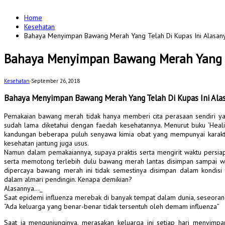
for:
Home
Kesehatan
Bahaya Menyimpan Bawang Merah Yang Telah Di Kupas Ini Alasan
Bahaya Menyimpan Bawang Merah Yang T
Kesehatan
·
September 26, 2018
Bahaya Menyimpan Bawang Merah Yang Telah Di Kupas Ini Ala
Pemakaian bawang merah tidak hanya memberi cita perasaan sendiri ya
sudah lama diketahui dengan faedah kesehatannya. Menurut buku ‘Heali
kandungan beberapa puluh senyawa kimia obat yang mempunyai karakter a
kesehatan jantung juga usus.
Namun dalam pemakaiannya, supaya praktis serta mengirit waktu pers
serta memotong terlebih dulu bawang merah lantas disimpan sampai wakt
dipercaya bawang merah ini tidak semestinya disimpan dalam kondisi t
dalam almari pendingin. Kenapa demikian?
Alasannya…_
Saat epidemi influenza merebak di banyak tempat dalam dunia, seseora
“Ada keluarga yang benar-benar tidak tersentuh oleh demam influenza”
Saat ia mengunjunginya, merasakan keluarga ini setiap hari menyimp