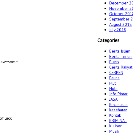
December 2
November 2
October 201
September 
August 2018
July 2018
Categories
Berita Islam
Berita Terkini
ly awesome
Bisnis
Cerita Rakyat
CERPEN
Fauna
Flut
Hobi
Info Pintar
JASA
Kecantikan
Kesehatan
Kontak
of luck.
KRIMINAL
Kuliner
Musik