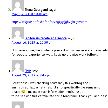
Elena Gourgaud
says:
May 5, 2021 at 10:40 am
https://afsgsdsdbfdshdfhdfncvngcjgfjghvghcgvv.com
lebilon sin receta en Ginebra
says:
August 16, 2023 at 10:50 am
Hi to every one, the contents present at this website are genuine
for people experience, well, keep up the nice work fellows.
Elvia
says:
August 29, 2023 at 9:43 pm
Great post. I was checking constantly this weblog and I
am inspired! Extremely helpful info specifically the remaining
phase 🙂 I maintain such information much. I used
to be seeking this certain info for a long time. Thank you and best 