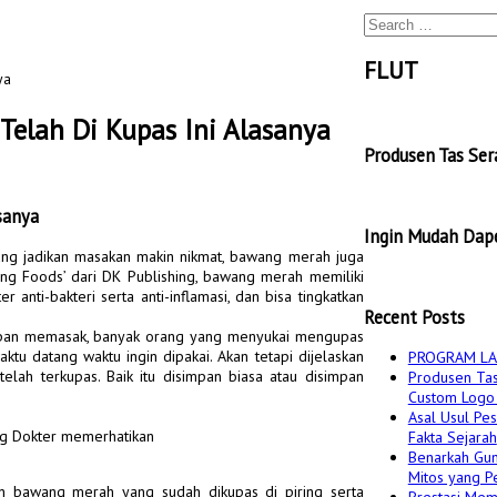
Search
for:
FLUT
ya
elah Di Kupas Ini Alasanya
Produsen Tas Se
sanya
Ingin Mudah Dape
ng jadikan masakan makin nikmat, bawang merah juga
ng Foods’ dari DK Publishing, bawang merah memiliki
nti-bakteri serta anti-inflamasi, dan bisa tingkatkan
Recent Posts
iapan memasak, banyak orang yang menyukai mengupas
u datang waktu ingin dipakai. Akan tetapi dijelaskan
PROGRAM LA
elah terkupas. Baik itu disimpan biasa atau disimpan
Produsen Tas
Custom Logo 
Asal Usul Pes
ng Dokter memerhatikan
Fakta Sejarah
Benarkah Gun
Mitos yang Pe
an bawang merah yang sudah dikupas di piring serta