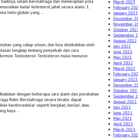
ar baiknya, selain berolahraga dan menerapkan pola
March 2023
urunkan kadar kolesterol jahat secara alami. 1.
February 20
ama beta-glukan yang …
January 2023
December 2
November 2
October 202
September 
August 2022
h keluhan yang cukup umum, dan bisa disebabkan oleh
July 2022
jelasan lengkap tentang penyebab dan cara
June 2022
ormon Testosteron Testosteron mulai menurun
May 2022
April 2022
March 2022
February 20
January 2022
December 2
October 202
ilakukan dengan beberapa cara alami dan perubahan
September 
ga Rutin: Berolahraga secara teratur dapat
August 2021
han kardiovaskular seperti berjalan, berlari, atau
July 2021
yang kaya …
June 2021
May 2021
April 2021
March 2021
February 20