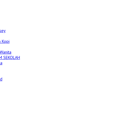
sey
 Kopi
 Wanita
M SEKOLAH
ta
ed