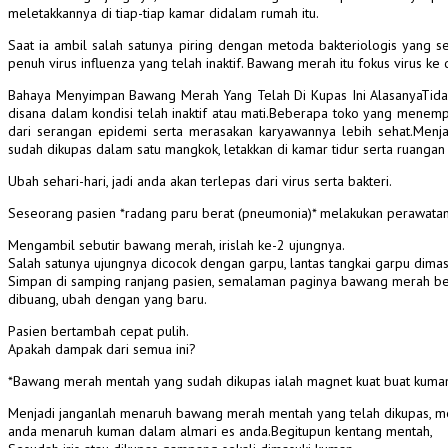
meletakkannya di tiap-tiap kamar didalam rumah itu.
Saat ia ambil salah satunya piring dengan metoda bakteriologis yang 
penuh virus influenza yang telah inaktif. Bawang merah itu fokus virus k
Bahaya Menyimpan Bawang Merah Yang Telah Di Kupas Ini AlasanyaTidak c
disana dalam kondisi telah inaktif atau mati.Beberapa toko yang menem
dari serangan epidemi serta merasakan karyawannya lebih sehat.Men
sudah dikupas dalam satu mangkok, letakkan di kamar tidur serta ruangan
Ubah sehari-hari, jadi anda akan terlepas dari virus serta bakteri.
Seseorang pasien *radang paru berat (pneumonia)* melakukan perawatan
Mengambil sebutir bawang merah, irislah ke-2 ujungnya.
Salah satunya ujungnya dicocok dengan garpu, lantas tangkai garpu dimasu
Simpan di samping ranjang pasien, semalaman paginya bawang merah be
dibuang, ubah dengan yang baru.
Pasien bertambah cepat pulih.
Apakah dampak dari semua ini?
*Bawang merah mentah yang sudah dikupas ialah magnet kuat buat kuma
Menjadi janganlah menaruh bawang merah mentah yang telah dikupas, m
anda menaruh kuman dalam almari es anda.Begitupun kentang mentah,