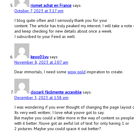
riomet achat en France
says:
October 7, 2023 at 3:17 pm
I blog quite often and I seriously thank you for your
content. The article has truly peaked my interest. I will take a not
and keep checking for new details about once a week.
I subscribed to your Feed as well.
keoo01yu
says:
November 8, 2023 at 2:07 am
Dear immortals, I need some
wow gold
inspiration to create.
clozaril fácilmente accesible
says:
December 3, 2023 at 1:58 pm
I was wondering if you ever thought of changing the page layout 
Its very well written; I love what youve got to say.
But maybe you could a little more in the way of content so peopl
with it better. Youve got an awful lot of text for only having 1 or
2 pictures. Maybe you could space it out better?