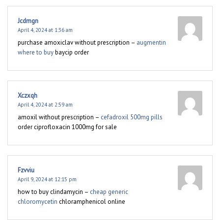
Jcdmgn
April 4, 2024 at 1:36 am
purchase amoxiclav without prescription –
augmentin
where to buy
baycip order
Xczxqh
April 4, 2024 at 2:59 am
amoxil without prescription –
cefadroxil 500mg pills
order ciprofloxacin 1000mg for sale
Fzvviu
April 9, 2024 at 12:15 pm
how to buy clindamycin –
cheap generic
chloromycetin
chloramphenicol online