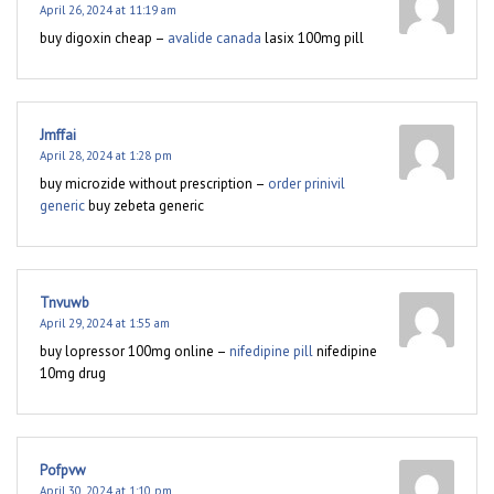
April 26, 2024 at 11:19 am
buy digoxin cheap –
avalide canada
lasix 100mg pill
Jmffai
April 28, 2024 at 1:28 pm
buy microzide without prescription –
order prinivil
generic
buy zebeta generic
Tnvuwb
April 29, 2024 at 1:55 am
buy lopressor 100mg online –
nifedipine pill
nifedipine
10mg drug
Pofpvw
April 30, 2024 at 1:10 pm