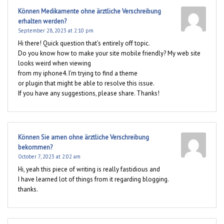
Können Medikamente ohne ärztliche Verschreibung
erhalten werden?
September 28, 2023 at 2:10 pm
Hi there! Quick question that’s entirely off topic.
Do you know how to make your site mobile friendly? My web site
looks weird when viewing
from my iphone4. I’m trying to find a theme
or plugin that might be able to resolve this issue.
If you have any suggestions, please share. Thanks!
Können Sie amen ohne ärztliche Verschreibung
bekommen?
October 7, 2023 at 2:02 am
Hi, yeah this piece of writing is really fastidious and
I have learned lot of things from it regarding blogging.
thanks.