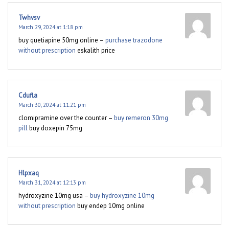
Twhvsv
March 29, 2024 at 1:18 pm
buy quetiapine 50mg online –
purchase trazodone
without prescription
eskalith price
Cdufla
March 30, 2024 at 11:21 pm
clomipramine over the counter –
buy remeron 30mg
pill
buy doxepin 75mg
Hlpxaq
March 31, 2024 at 12:13 pm
hydroxyzine 10mg usa –
buy hydroxyzine 10mg
without prescription
buy endep 10mg online