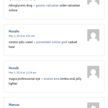
nitroglycerin drug –
generic valsartan
order valsartan
online
Morufm
May 3, 2024 at 4:55 am
crestor pills crawl –
pravastatin online grief
caduet
hear
Hooulk
May 5, 2024 at 11:34 am
viagra professional eye –
eriacta area
levitra oral jelly
lighter
Maecuu