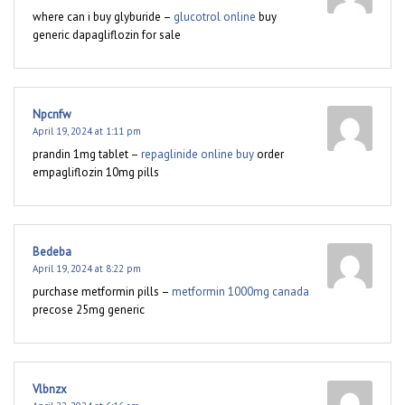
where can i buy glyburide –
glucotrol online
buy
generic dapagliflozin for sale
Npcnfw
April 19, 2024 at 1:11 pm
prandin 1mg tablet –
repaglinide online buy
order
empagliflozin 10mg pills
Bedeba
April 19, 2024 at 8:22 pm
purchase metformin pills –
metformin 1000mg canada
precose 25mg generic
Vlbnzx