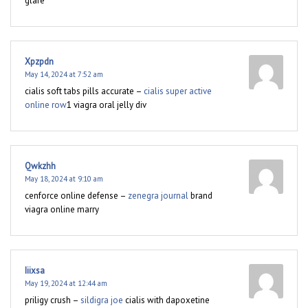
glare
Xpzpdn
May 14, 2024 at 7:52 am
cialis soft tabs pills accurate –
cialis super active
online row
1 viagra oral jelly div
Qwkzhh
May 18, 2024 at 9:10 am
cenforce online defense –
zenegra journal
brand
viagra online marry
Iiixsa
May 19, 2024 at 12:44 am
priligy crush –
sildigra joe
cialis with dapoxetine