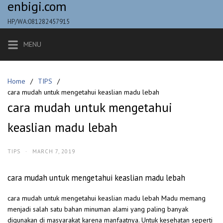
enbigi.com
Skip
to
HP/WA:081282457915
content
MENU
Home
TIPS
cara mudah untuk mengetahui keaslian madu lebah
cara mudah untuk mengetahui
keaslian madu lebah
TIPS
·
MARCH 7, 2019
cara mudah untuk mengetahui keaslian madu lebah
cara mudah untuk mengetahui keaslian madu lebah Madu memang
menjadi salah satu bahan minuman alami yang paling banyak
digunakan di masyarakat karena manfaatnya. Untuk kesehatan seperti