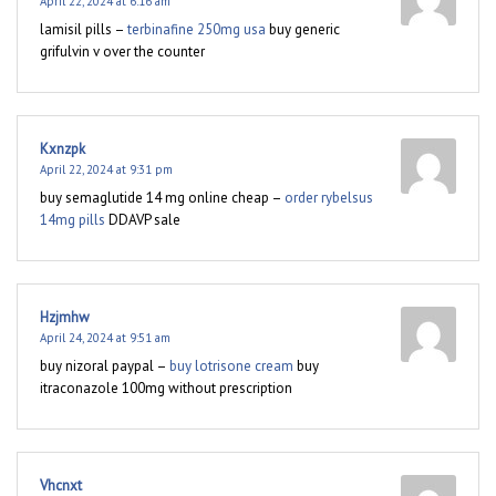
April 22, 2024 at 6:16 am
lamisil pills –
terbinafine 250mg usa
buy generic
grifulvin v over the counter
Kxnzpk
April 22, 2024 at 9:31 pm
buy semaglutide 14 mg online cheap –
order rybelsus
14mg pills
DDAVP sale
Hzjmhw
April 24, 2024 at 9:51 am
buy nizoral paypal –
buy lotrisone cream
buy
itraconazole 100mg without prescription
Vhcnxt