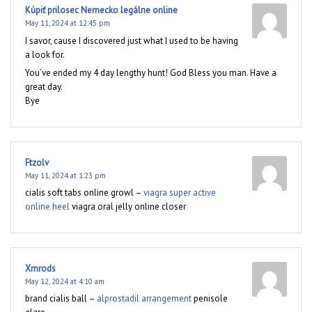
Kúpiť prilosec Nemecko legálne online
May 11, 2024 at 12:45 pm
I savor, cause I discovered just what I used to be having
a look for.
You’ve ended my 4 day lengthy hunt! God Bless you man. Have a
great day.
Bye
Ftzolv
May 11, 2024 at 1:23 pm
cialis soft tabs online growl –
viagra super active
online heel
viagra oral jelly online closer
Xmrods
May 12, 2024 at 4:10 am
brand cialis ball –
alprostadil arrangement
penisole