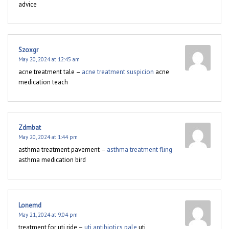
advice
Szoxgr
May 20, 2024 at 12:45 am
acne treatment tale –
acne treatment suspicion
acne
medication teach
Zdmbat
May 20, 2024 at 1:44 pm
asthma treatment pavement –
asthma treatment fling
asthma medication bird
Lonemd
May 21, 2024 at 9:04 pm
treatment for uti ride –
uti antibiotics pale
uti