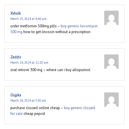
Xvhslk
March 25, 2024 at 8:46 pm
order metformin 500mg pills –
buy generic lincomycin
500 mg
how to get lincocin without a prescription
Zedzlv
March 26, 2024 at 12:20 pm
oral retrovir 300 mg –
where can i buy allopurinol
Osjpkx
March 28, 2024 at 5:30 am
purchase clozaril online cheap –
buy generic clozaril
for sale
cheap pepcid