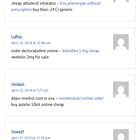
cheap albuterol inhalator –
buy phenergan without
prescription
buy theo-24 Cr generic
Luffze
April 15, 2024 at 12:46 pm
order desloratadine online –
ketotifen 1 mg cheap
ventolin 2mg for sale
Umlksh
April 15, 2024 at 5:27 pm
depo-medrol cost in usa –
montelukast online order
buy astelin 10ml online cheap
Snwksf
April 17, 2024 at 12:26 pm