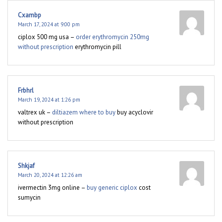
Cxambp
March 17, 2024 at 9:00 pm
ciplox 500 mg usa –
order erythromycin 250mg
without prescription
erythromycin pill
Frbhrl
March 19, 2024 at 1:26 pm
valtrex uk –
diltiazem where to buy
buy acyclovir
without prescription
Shkjaf
March 20, 2024 at 12:26 am
ivermectin 3mg online –
buy generic ciplox
cost
sumycin