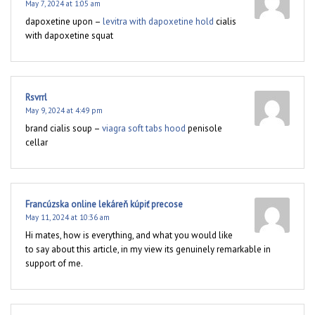
May 7, 2024 at 1:05 am
dapoxetine upon –
levitra with dapoxetine hold
cialis
with dapoxetine squat
Rsvrrl
May 9, 2024 at 4:49 pm
brand cialis soup –
viagra soft tabs hood
penisole
cellar
Francúzska online lekáreň kúpiť precose
May 11, 2024 at 10:36 am
Hi mates, how is everything, and what you would like
to say about this article, in my view its genuinely remarkable in
support of me.