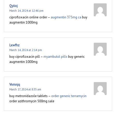
Qyiioj
March 14, 2024 at 12:46 pm
ciprofloxacin online order –
augmentin 375mg ca
buy
augmentin 1000mg
Lxwfhz
March 14, 2024 at 2:14 pm
buy ciprofloxacin pill –
myambutol pills
buy generic
augmentin 1000mg
Vnmnjq
March 17, 2024 at 8:35 am
buy metronidazole tablets –
order generic terramycin
order azithromycin 500mg sale