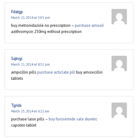
Fdatgp
March 21, 2024 at 3:01 pm
buy metronidazole no prescription –
purchase amoxil
azithromycin 250mg without prescription
Sqkvgi
March 21, 2024 at 8:52 pm
ampicillin pills
purchase acticlate pill
buy amoxicillin
tablets
Tgrids
March 23, 2024 at 6:22 am
purchase lasix pills –
buy furosemide sale diuretic
capoten tablet