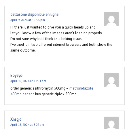
deltasone disponible en ligne
April 9, 2024 at 10:38 pm
Hi there just wanted to give you a quick heads up and
let you know a few of the images aren’t loading properly.
I’m not sure why but I think its a linking issue.
I’ve tried it in two different internet browsers and both show the
same outcome.
Eoyeyo
April 10, 2024 at 12:01 am
order generic azithromycin 500mg –
metronidazole
400mg generic
buy generic ciplox 500mg
Xnsgjd
April 13, 2024 at 3:27 am