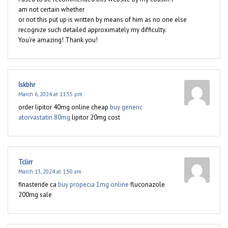
am not certain whether
or not this put up is written by means of him as no one else
recognize such detailed approximately my difficulty.
You’re amazing! Thank you!
Iskbhr
March 6, 2024 at 11:55 pm
order lipitor 40mg online cheap
buy generic
atorvastatin 80mg
lipitor 20mg cost
Tclirr
March 13, 2024 at 1:50 am
finasteride ca
buy propecia 1mg online
fluconazole
200mg sale