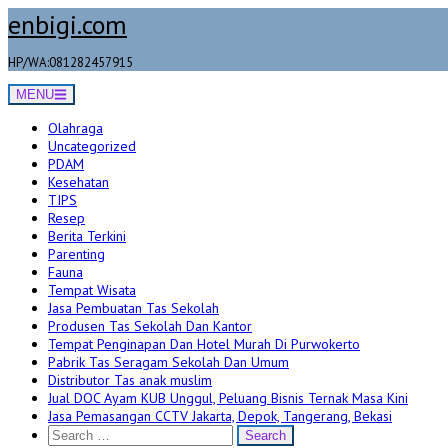
Skip
enbigi.com
to
content
HP/WA:081282457915
MENU
Olahraga
Uncategorized
PDAM
Kesehatan
TIPS
Resep
Berita Terkini
Parenting
Fauna
Tempat Wisata
Jasa Pembuatan Tas Sekolah
Produsen Tas Sekolah Dan Kantor
Tempat Penginapan Dan Hotel Murah Di Purwokerto
Pabrik Tas Seragam Sekolah Dan Umum
Distributor Tas anak muslim
Jual DOC Ayam KUB Unggul, Peluang Bisnis Ternak Masa Kini
Jasa Pemasangan CCTV Jakarta, Depok, Tangerang, Bekasi
Search