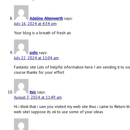
Adeline Altenwerth
says:
July 16, 2024 at 4:34 pm
Your blog is a breath of fresh air.
pxhs
says:
July 22, 2024 at 11:04 am
Fantastic site Lots of helpful information here I am sending it to s
course thanks for your effort
itsic
says:
August 3, 2024 at 11:49 am
Hi i think that i saw you visited my web site thus i came to Return 
web siteI suppose its ok to use some of your ideas