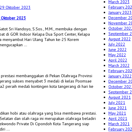
March 2023
February 20
January 2023
December 2
 Oktober 2023
November 2
October 202
atot Sri Handoyo, S.Sos., M.M., membuka dengan
September 
t di GOR Indoor Kelapa Dua Sport Center, Kelapa
August 2022
ngka menyambut Hari Ulang Tahun ke-25 Korem
July 2022
 mengucapkan …
June 2022
May 2022
April 2022
March 2022
February 20
prestasi membanggakan di Pekan Olahraga Provinsi
January 2022
angerang sukses menyabet 3 medali di kelas Poomsae
December 2
ama2 peraih medali kontingen kota tangerang di hari ke
October 202
September 
August 2021
July 2021
June 2021
May 2021
adikan hobi atau olahraga yang bisa membawa prestasi.
April 2021
elatan dan olah raga ini merupakan olahraga beladiri
March 2021
ekwondo Private Di Cipondoh Kota Tangerang siap
February 20
iri …