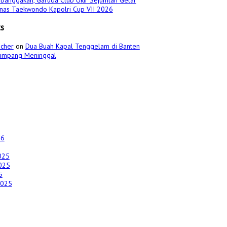
banggakan, Garuda Club Ukir Sejumlah Gelar
urnas Taekwondo Kapolri Cup VII 2026
s
cher
on
Dua Buah Kapal Tenggelam di Banten
umpang Meninggal
26
025
025
5
2025