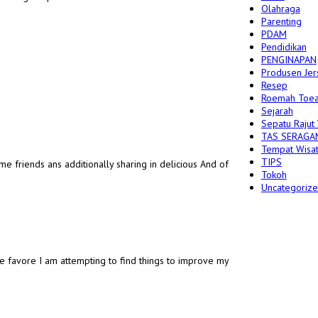
Olahraga
Parenting
PDAM
Pendidikan
PENGINAPAN
Produsen Jer
Resep
Roemah Toea
Sejarah
Sepatu Rajut
TAS SERAGA
Tempat Wisa
TIPS
ome friends ans additionally sharing in delicious And of
Tokoh
Uncategoriz
the favore I am attempting to find things to improve my