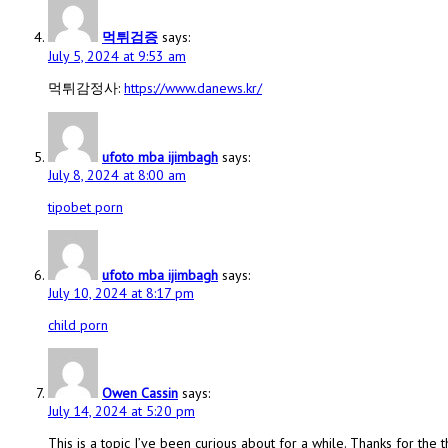
먹튀검증
says:
July 5, 2024 at 9:53 am
먹튀감정사:
https://www.danews.kr/
ufoto mba ijimbagh
says:
July 8, 2024 at 8:00 am
tipobet porn
ufoto mba ijimbagh
says:
July 10, 2024 at 8:17 pm
child porn
Owen Cassin
says:
July 14, 2024 at 5:20 pm
This is a topic I’ve been curious about for a while. Thanks for the