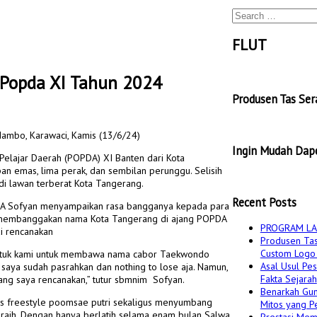
Search
for:
FLUT
 Popda XI Tahun 2024
Produsen Tas Se
ambo, Karawaci, Kamis (13/6/24)
Ingin Mudah Dape
elajar Daerah (POPDA) XI Banten dari Kota
n emas, lima perak, dan sembilan perunggu. Selisih
di lawan terberat Kota Tangerang.
Recent Posts
 A Sofyan menyampaikan rasa bangganya kepada para
ma membanggakan nama Kota Tangerang di ajang POPDA
PROGRAM LA
i rencanakan
Produsen Tas
Custom Logo 
 untuk kami untuk membawa nama cabor Taekwondo
Asal Usul Pes
saya sudah pasrahkan dan nothing to lose aja. Namun,
Fakta Sejarah
yang saya rencanakan,” tutur sbmnim Sofyan.
Benarkah Gun
las freestyle poomsae putri sekaligus menyumbang
Mitos yang Pe
raih. Dengan hanya berlatih selama enam bulan Salwa