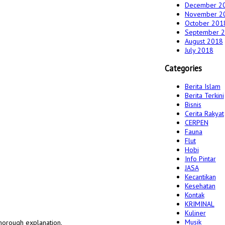
December 2
November 2
October 201
September 
August 2018
July 2018
Categories
Berita Islam
Berita Terkini
Bisnis
Cerita Rakyat
CERPEN
Fauna
Flut
Hobi
Info Pintar
JASA
Kecantikan
Kesehatan
Kontak
KRIMINAL
Kuliner
Musik
 thorough explanation.