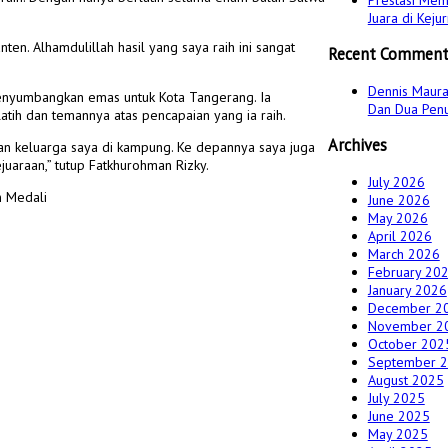
Prestasi Mem
Juara di Kej
en. Alhamdulillah hasil yang saya raih ini sangat
Recent Comment
Dennis Maura
enyumbangkan emas untuk Kota Tangerang. Ia
Dan Dua Pen
atih dan temannya atas pencapaian yang ia raih.
Archives
 dan keluarga saya di kampung. Ke depannya saya juga
juaraan,” tutup Fatkhurohman Rizky.
July 2026
n Medali
June 2026
May 2026
April 2026
March 2026
February 20
January 2026
December 2
November 2
October 202
September 
August 2025
July 2025
June 2025
May 2025