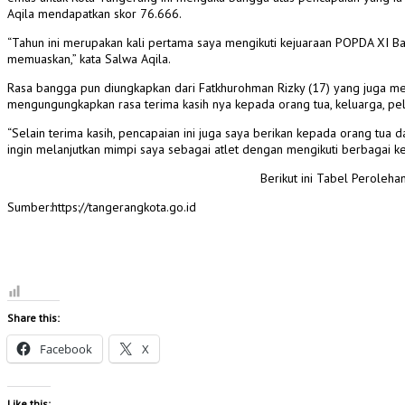
Aqila mendapatkan skor 76.666.
“Tahun ini merupakan kali pertama saya mengikuti kejuaraan POPDA XI Bant
memuaskan,” kata Salwa Aqila.
Rasa bangga pun diungkapkan dari Fatkhurohman Rizky (17) yang juga m
mengungungkapkan rasa terima kasih nya kepada orang tua, keluarga, pel
“Selain terima kasih, pencapaian ini juga saya berikan kepada orang tua
ingin melanjutkan mimpi saya sebagai atlet dengan mengikuti berbagai ke
Berikut ini Tabel Peroleha
Sumber:https://tangerangkota.go.id
Share this:
Facebook
X
Like this: