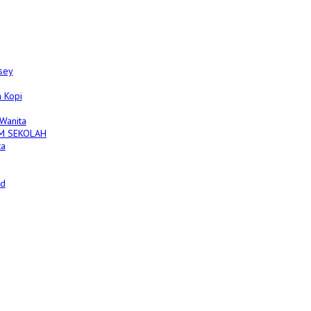
sey
 Kopi
 Wanita
M SEKOLAH
ta
ed