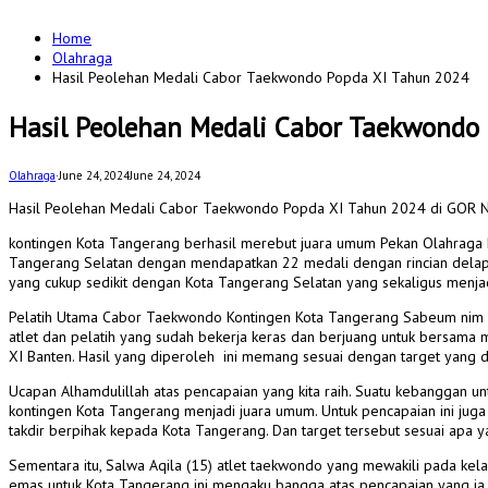
for:
Home
Olahraga
Hasil Peolehan Medali Cabor Taekwondo Popda XI Tahun 2024
Hasil Peolehan Medali Cabor Taekwondo
Olahraga
·
June 24, 2024
June 24, 2024
Hasil Peolehan Medali Cabor Taekwondo Popda XI Tahun 2024 di GOR N
kontingen Kota Tangerang berhasil merebut juara umum Pekan Olahraga P
Tangerang Selatan dengan mendapatkan 22 medali dengan rincian delapa
yang cukup sedikit dengan Kota Tangerang Selatan yang sekaligus menja
Pelatih Utama Cabor Taekwondo Kontingen Kota Tangerang Sabeum nim
atlet dan pelatih yang sudah bekerja keras dan berjuang untuk bersa
XI Banten. Hasil yang diperoleh ini memang sesuai dengan target yang d
Ucapan Alhamdulillah atas pencapaian yang kita raih. Suatu kebanggan
kontingen Kota Tangerang menjadi juara umum. Untuk pencapaian ini juga 
takdir berpihak kepada Kota Tangerang. Dan target tersebut sesuai apa 
Sementara itu, Salwa Aqila (15) atlet taekwondo yang mewakili pada ke
emas untuk Kota Tangerang ini mengaku bangga atas pencapaian yang ia 