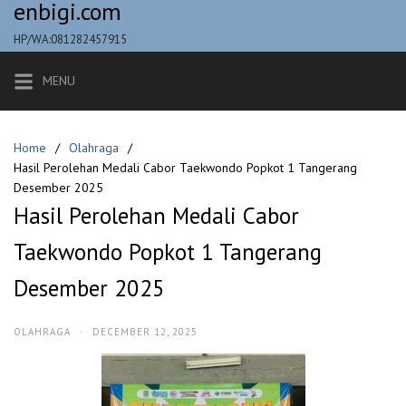
enbigi.com
Skip
to
HP/WA:081282457915
content
MENU
Home
Olahraga
Hasil Perolehan Medali Cabor Taekwondo Popkot 1 Tangerang
Desember 2025
Hasil Perolehan Medali Cabor
Taekwondo Popkot 1 Tangerang
Desember 2025
OLAHRAGA
·
DECEMBER 12, 2025