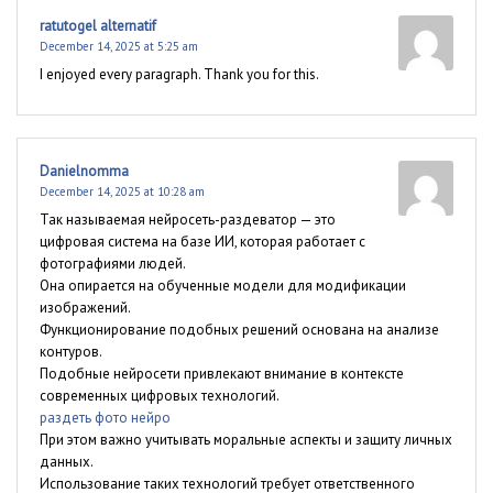
ratutogel alternatif
December 14, 2025 at 5:25 am
I enjoyed every paragraph. Thank you for this.
Danielnomma
December 14, 2025 at 10:28 am
Так называемая нейросеть-раздеватор — это
цифровая система на базе ИИ, которая работает с
фотографиями людей.
Она опирается на обученные модели для модификации
изображений.
Функционирование подобных решений основана на анализе
контуров.
Подобные нейросети привлекают внимание в контексте
современных цифровых технологий.
раздеть фото нейро
При этом важно учитывать моральные аспекты и защиту личных
данных.
Использование таких технологий требует ответственного