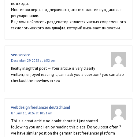
подхода.
Многие эксперты подчёркивают, что технологии нуждаются в
регулировании.
В целом, нейросеть-раздеватор является частью современного
технологического ландшафта, который вызывает дискуссии.
seo service
December 29, 2025 at 6:52 pm
Really insightful post — Your article is very clearly
written, i enjoyed reading it, can i ask you a question? you can also
checkout this newbies in seo
webdesign freelancer deutschland
January 16, 2026 at 10:21 am
Thi is a great article no doubt about it, i just started
following you and i enjoy reading this piece. Do you post often ?
we have similar post on the german best freelancer platform