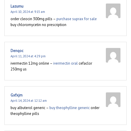
Lazumu
April 10, 2024 at 9:15 am
order cleocin 300mg pills –
purchase suprax for sale
buy chloromycetin no prescription
Denqoc
April 11, 2024 at 4:29 pm
ivermectin 12mg online –
ivermectin oral
cefaclor
250mg us
Gxfxjm
April 14, 2024 at 12:12 am
buy albuterol generic –
buy theophylline generic
order
theophylline pills