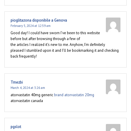
pioglitazona disponibile a Genova
February 5, 2024 at 12:59 am
Good day! I could have sworn I’ve been to this website
before but after browsing through a few of
the articles I realized it’s new to me. Anyhow, I’m definitely
pleased I stumbled upon it and I’ll be bookmarking it and checking
back frequently!
Tmezbi
March 4, 2024 at 3:26 am
atorvastatin 40mg generic
brand atorvastatin 20mg
atorvastatin canada
pgslot