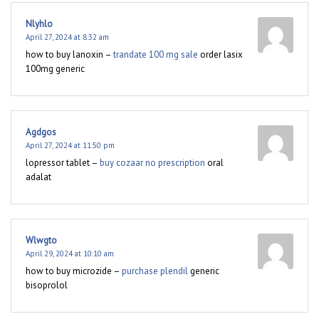
Nlyhlo
April 27, 2024 at 8:32 am
how to buy lanoxin –
trandate 100 mg sale
order lasix
100mg generic
Agdgos
April 27, 2024 at 11:50 pm
lopressor tablet –
buy cozaar no prescription
oral
adalat
Wlwgto
April 29, 2024 at 10:10 am
how to buy microzide –
purchase plendil
generic
bisoprolol