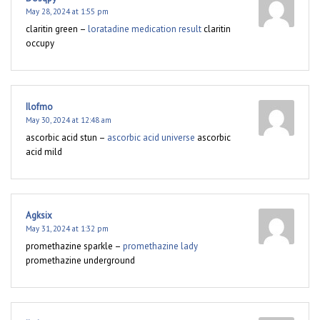
May 28, 2024 at 1:55 pm
claritin green –
loratadine medication result
claritin
occupy
Ilofmo
May 30, 2024 at 12:48 am
ascorbic acid stun –
ascorbic acid universe
ascorbic
acid mild
Agksix
May 31, 2024 at 1:32 pm
promethazine sparkle –
promethazine lady
promethazine underground