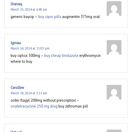
Uravaq
March 15, 2024 at 6:40 am
generic baycip –
buy cipro pills
augmentin 375mg oral
Jgrvau
March 16, 2024 at 11:03 pm
buy ciplox 500mg –
buy cheap tinidazole
erythromycin
where to buy
Cwolbw
March 18, 2024 at 3:11 am
order flagyl 200mg without prescription –
oxytetracycline 250 mg drug
buy zithromax pill