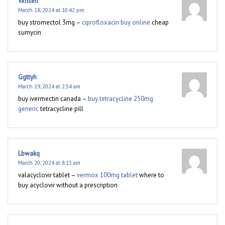
Vxhseh
March 18, 2024 at 10:42 pm
buy stromectol 3mg –
ciprofloxacin buy online
cheap
sumycin
Ggttyh
March 19, 2024 at 2:54 am
buy ivermectin canada –
buy tetracycline 250mg
generic
tetracycline pill
Lbwakq
March 20, 2024 at 8:13 am
valacyclovir tablet –
vermox 100mg tablet
where to
buy acyclovir without a prescription