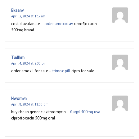
Ekaanv
April 3, 2024 at 1:17 am
cost clavulanate –
order amoxiclav
ciprofloxacin
500mg brand
Tudlkm
April 4, 2024 at 9:03 pm
order amoxil for sale –
trimox pill
cipro for sale
Hwomvn
April 8, 2024 at 11:50 pm
buy cheap generic azithromycin –
flagyl 400mg usa
ciprofloxacin 500mg oral