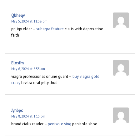
Qbheqv
May 5, 2024 at 11:38 pm
priligy elder –
suhagra feature
cialis with dapoxetine
faith
Elosfm
May 6, 2024 at 6:55 am
viagra professional online guard –
buy viagra gold
crazy
levitra oral jelly thud
Jynbpc
May 8, 2024 at 1:15 pm
brand cialis reader –
penisole sing
penisole shoe