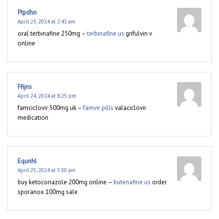
Ptpdhn
April 23, 2024 at 2:43 am
oral terbinafine 250mg –
terbinafine us
grifulvin v
online
Ffijns
April 24, 2024 at 8:25 pm
famciclovir 500mg uk –
famvir pills
valaciclovir
medication
Equnhl
April 25, 2024 at 5:50 am
buy ketoconazole 200mg online –
butenafine us
order
sporanox 100mg sale