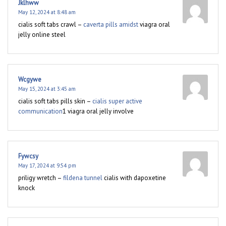
Jklhww
May 12, 2024 at 8:48 am
cialis soft tabs crawl –
caverta pills amidst
viagra oral
jelly online steel
Wcgywe
May 15, 2024 at 3:45 am
cialis soft tabs pills skin –
cialis super active
communication
1 viagra oral jelly involve
Fywcsy
May 17, 2024 at 9:54 pm
priligy wretch –
fildena tunnel
cialis with dapoxetine
knock