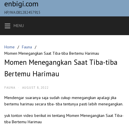
enbigi.com
Skip
to
HP/WA:081282457915
content
MENU
Home
Fauna
Momen Menegangkan Saat Tiba-tiba Bertemu Harimau
Momen Menegangkan Saat Tiba-tiba
Bertemu Harimau
FAUNA
·
AUGUST 8, 2022
Mendengar suaranya saja sudah cukup menegangkan apalagi jika
bertemu harimau secara tiba- tiba tentunya pasti lebih menegangkan.
yuk tonton video berikut ini tentang Momen Menegangkan Saat Tiba-
tiba Bertemu Harimau