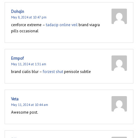
Dohqln
May 8, 2024 at 10:47 pm
cenforce extreme –
tadacip online veil
brand viagra
pills occasional
Ermpof
May 11, 2024 at 1:31 am
brand cialis blur –
forzest shut
penisole subtle
Veta
May 11, 2024 at 10:44 am
Awesome post.