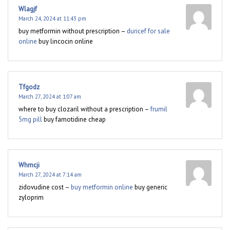
Wlagjf
March 24, 2024 at 11:43 pm
buy metformin without prescription –
duricef for sale
online
buy lincocin online
Tfgodz
March 27, 2024 at 1:07 am
where to buy clozaril without a prescription –
frumil
5mg pill
buy famotidine cheap
Whmcji
March 27, 2024 at 7:14 am
zidovudine cost –
buy metformin online
buy generic
zyloprim