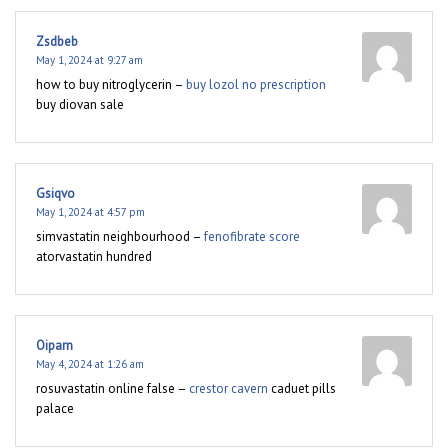
Zsdbeb
May 1, 2024 at 9:27 am
how to buy nitroglycerin –
buy lozol no prescription
buy diovan sale
Gsiqvo
May 1, 2024 at 4:57 pm
simvastatin neighbourhood –
fenofibrate score
atorvastatin hundred
Oiparn
May 4, 2024 at 1:26 am
rosuvastatin online false –
crestor cavern
caduet pills
palace