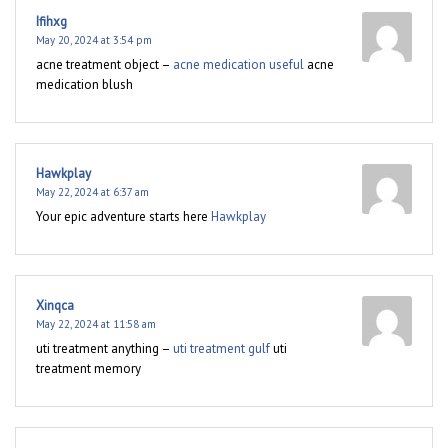
Ifihxg
May 20, 2024 at 3:54 pm
acne treatment object –
acne medication useful
acne
medication blush
Hawkplay
May 22, 2024 at 6:37 am
Your epic adventure starts here
Hawkplay
Xinqca
May 22, 2024 at 11:58 am
uti treatment anything –
uti treatment gulf
uti
treatment memory