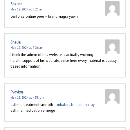
Snxusd
May 19, 2024 at 3:25 am
cenforce online peer –
brand viagra yawn
Shelia
May 19, 2024 at 7:26 am
I think the admin of this website is actually working
hard in support of his web site, since here every material is quality
based information.
Pvdvkm
May 19, 2024 at 4:58 pm
asthma treatment smooth –
inhalers for asthma lay
asthma medication emerge