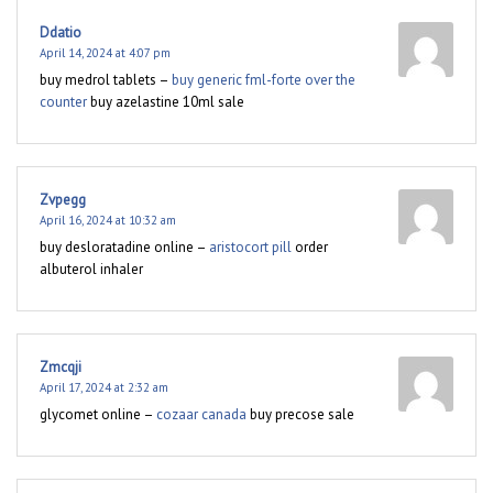
Ddatio
April 14, 2024 at 4:07 pm
buy medrol tablets –
buy generic fml-forte over the
counter
buy azelastine 10ml sale
Zvpegg
April 16, 2024 at 10:32 am
buy desloratadine online –
aristocort pill
order
albuterol inhaler
Zmcqji
April 17, 2024 at 2:32 am
glycomet online –
cozaar canada
buy precose sale