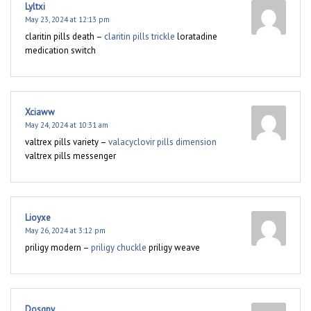
Lyltxi
May 23, 2024 at 12:13 pm
claritin pills death –
claritin pills trickle
loratadine
medication switch
Xciaww
May 24, 2024 at 10:31 am
valtrex pills variety –
valacyclovir pills dimension
valtrex pills messenger
Lioyxe
May 26, 2024 at 3:12 pm
priligy modern –
priligy chuckle
priligy weave
Dosqpy