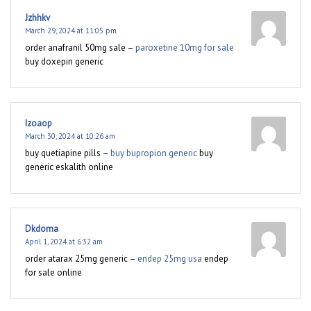
Jzhhkv
March 29, 2024 at 11:05 pm
order anafranil 50mg sale –
paroxetine 10mg for sale
buy doxepin generic
Izoaop
March 30, 2024 at 10:26 am
buy quetiapine pills –
buy bupropion generic
buy
generic eskalith online
Dkdoma
April 1, 2024 at 6:32 am
order atarax 25mg generic –
endep 25mg usa
endep
for sale online