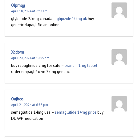
Olpmqg
April 18, 2024 at 7:33 am
glyburide 2.5mg canada –
glipizide 10mg uk
buy
generic dapagliflozin online
Xqdtvm
April 20, 2024 at 10:59 am
buy repaglinide 2mg for sale –
prandin 1mg tablet
order empagliflozin 25mg generic
Oajbco
April 21, 2024 at 6:56 pm
semaglutide 14mg usa –
semaglutide 14mg price
buy
DDAVP medication