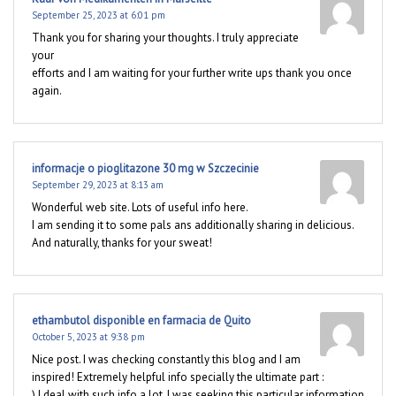
September 25, 2023 at 6:01 pm
Thank you for sharing your thoughts. I truly appreciate
your
efforts and I am waiting for your further write ups thank you once
again.
informacje o pioglitazone 30 mg w Szczecinie
September 29, 2023 at 8:13 am
Wonderful web site. Lots of useful info here.
I am sending it to some pals ans additionally sharing in delicious.
And naturally, thanks for your sweat!
ethambutol disponible en farmacia de Quito
October 5, 2023 at 9:38 pm
Nice post. I was checking constantly this blog and I am
inspired! Extremely helpful info specially the ultimate part :
) I deal with such info a lot. I was seeking this particular information