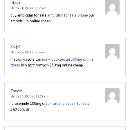
Izfaqx
March 21, 2024 at 9:33 am
buy ampicillin for sale
ampicillin for sale online
buy
amoxicillin online cheap
Kccjsf
March 22, 2024 at 2:34 am
metronidazole canada –
buy cleocin 300mg online
cheap
buy azithromycin 250mg online cheap
Toeycb
March 24, 2024 at 12:12 am
furosemide 100mg oral –
order prazosin for sale
captopril us