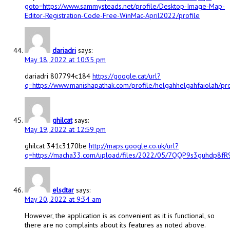
goto=https://www.sammysteads.net/profile/Desktop-Image-Map-
Editor-Registration-Code-Free-WinMac-April2022/profile
dariadri
says:
May 18, 2022 at 10:35 pm
dariadri 807794c184
https://google.cat/url?
q=https://www.manishapathak.com/profile/helgahhelgahfaiolah/pro
ghilcat
says:
May 19, 2022 at 12:59 pm
ghilcat 341c3170be
http://maps.google.co.uk/url?
q=https://macha33.com/upload/files/2022/05/7QQP9s3guhdp8
elsdtar
says:
May 20, 2022 at 9:34 am
However, the application is as convenient as it is functional, so
there are no complaints about its features as noted above.