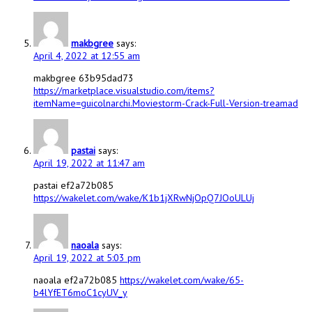
makbgree
says:
April 4, 2022 at 12:55 am
makbgree 63b95dad73
https://marketplace.visualstudio.com/items?
itemName=guicolnarchi.Moviestorm-Crack-Full-Version-treamad
pastai
says:
April 19, 2022 at 11:47 am
pastai ef2a72b085
https://wakelet.com/wake/K1b1jXRwNjOpQ7JOoULUj
naoala
says:
April 19, 2022 at 5:03 pm
naoala ef2a72b085
https://wakelet.com/wake/65-
b4lYfET6moC1cyUV_y