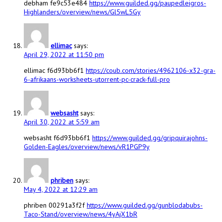
debham fe9c53e484
https://www.guilded.gg/paupedleigros-
Highlanders/overview/news/Gl5wL5Gy
ellimac
says:
April 29, 2022 at 11:50 pm
ellimac f6d93bb6f1
https://coub.com/stories/4962106-x32-gra-
6-afrikaans-worksheets-utorrent-pc-crack-full-pro
websasht
says:
April 30, 2022 at 5:59 am
websasht f6d93bb6f1
https://www.guilded.gg/gripquirajohns-
Golden-Eagles/overview/news/vR1PGP9y
phriben
says:
May 4, 2022 at 12:29 am
phriben 00291a3f2f
https://www.guilded.gg/gunblodabubs-
Taco-Stand/overview/news/4yAjX1bR