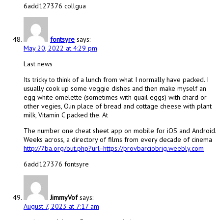
6add127376 collgua
fontsyre
says:
May 20, 2022 at 4:29 pm
Last news
Its tricky to think of a lunch from what I normally have packed. I
usually cook up some veggie dishes and then make myself an
egg white omelette (sometimes with quail eggs) with chard or
other vegies, O.in place of bread and cottage cheese with plant
milk, Vitamin C packed the. At
The number one cheat sheet app on mobile for iOS and Android.
Weeks across, a directory of films from every decade of cinema
http://7ba.org/out.php?url=https://provbarciobrig.weebly.com
6add127376 fontsyre
JimmyVof
says:
August 7, 2023 at 7:17 am