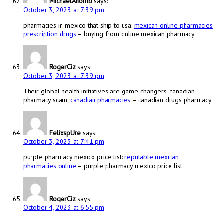
MichaelAnomb
says:
October 3, 2023 at 7:39 pm
pharmacies in mexico that ship to usa:
mexican online pharmacies
prescription drugs
– buying from online mexican pharmacy
RogerCiz
says:
October 3, 2023 at 7:39 pm
Their global health initiatives are game-changers. canadian
pharmacy scam:
canadian pharmacies
– canadian drugs pharmacy
FelixspUre
says:
October 3, 2023 at 7:41 pm
purple pharmacy mexico price list:
reputable mexican
pharmacies online
– purple pharmacy mexico price list
RogerCiz
says:
October 4, 2023 at 6:55 pm