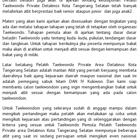
Taekwondo Private Delatinos Kota Tangerang Selatan telah banyak
melahirkan atlit berprestasi baik senior ataupun junior dan juga anak2 .
Materi yang akan kami ajarkan akan disesuaikan dengan tingkatan yang
ada dan melalui tahapan tahapan yang telah di tetapkan oleh organisasi
Taekwondo. Tahapan pemula akan di ajarkan tentang dasar dasar
beladiri Taekwondo yaitu tentang kuda- kuda, pukulan, tendangan dasar
dan tangkisan. Untuk tahapan berikutnya jika peserta mempunyai bakat
maka akan di arahkan untuk menjadi atlit sesuai dengan kemampuan dan
bakat yang di miliki.
Latar belakang Pelatih Taekwondo Private Area Delatinos Kota
Tangerang Selatan adalah mantan Atlit yang pernah berjuang membela
daerahnya baik ajang kejuaraan daerah maupun nasional dan saat ini
adalah pemegang sabuk hitam DAN IV Kukiwon. Dan kami siap
membantu calon taekwondoin yang ingin mengembangkan bakat untuk
menjadi atlit sesuai dengan kemampuan yang ada pada calon
taekwondoin.
Untuk Taekwondoin yang sekiranya sudah di anggap mampu dalam
mengikuti pertandingan maka pelatih akan melakukan uji coba untuk
mengikuti kejuaraan atau pertandingan yang di selenggarakan dengan
kriteria yang sesuai untuk Taekwondo Pemula. Pelatih Taekwondo
Private area Delatinos Kota Tangerang Selatan mempunyai beberapa
atlit yang saat ini sedang persiapan untuk mengikuti even nasional