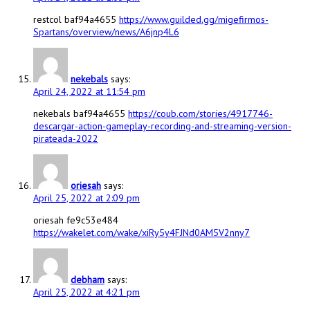
restcol baf94a4655
https://www.guilded.gg/migefirmos-
Spartans/overview/news/A6jnp4L6
nekebals
says:
April 24, 2022 at 11:54 pm
nekebals baf94a4655
https://coub.com/stories/4917746-
descargar-action-gameplay-recording-and-streaming-version-
pirateada-2022
oriesah
says:
April 25, 2022 at 2:09 pm
oriesah fe9c53e484
https://wakelet.com/wake/xiRy5y4FJNd0AM5V2nny7
debham
says:
April 25, 2022 at 4:21 pm