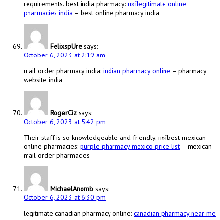
requirements. best india pharmacy:
п»їlegitimate online
pharmacies india
– best online pharmacy india
FelixspUre
says:
October 6, 2023 at 2:19 am
mail order pharmacy india:
indian pharmacy online
– pharmacy
website india
RogerCiz
says:
October 6, 2023 at 5:42 pm
Their staff is so knowledgeable and friendly. п»їbest mexican
online pharmacies:
purple pharmacy mexico price list
– mexican
mail order pharmacies
MichaelAnomb
says:
October 6, 2023 at 6:30 pm
legitimate canadian pharmacy online:
canadian pharmacy near me