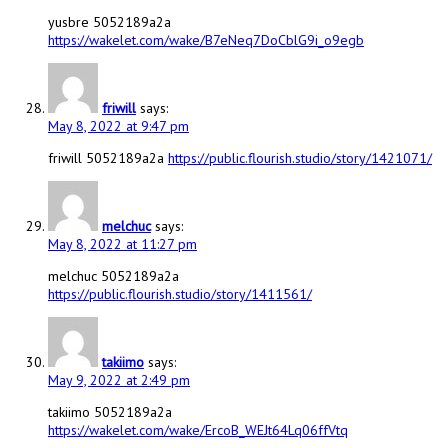
yusbre 5052189a2a
https://wakelet.com/wake/B7eNeq7DoCblG9i_o9egb
friwill
says:
May 8, 2022 at 9:47 pm
friwill 5052189a2a
https://public.flourish.studio/story/1421071/
melchuc
says:
May 8, 2022 at 11:27 pm
melchuc 5052189a2a
https://public.flourish.studio/story/1411561/
takiimo
says:
May 9, 2022 at 2:49 pm
takiimo 5052189a2a
https://wakelet.com/wake/ErcoB_WEJt64Lq06ffVtq