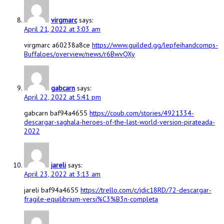
virgmarc
says:
April 21, 2022 at 3:03 am
virgmarc a60238a8ce
https://www.guilded.gg/lepfeihandcomps-
Buffaloes/overview/news/r6BwvQXy
gabcarn
says:
April 22, 2022 at 5:41 pm
gabcarn baf94a4655
https://coub.com/stories/4921334-
descargar-saghala-heroes-of-the-last-world-version-pirateada-
2022
jareli
says:
April 23, 2022 at 3:13 am
jareli baf94a4655
https://trello.com/c/jdic18RD/72-descargar-
fragile-equilibrium-versi%C3%B3n-completa