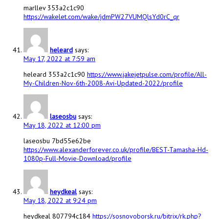
marllev 353a2c1c90
https://wakelet.com/wake/jdmPW27VUMQlsYd0rC_qr
heleard
says:
May 17, 2022 at 7:59 am
heleard 353a2c1c90
https://www.jakejetpulse.com/profile/All-
My-Children-Nov-6th-2008-Avi-Updated-2022/profile
laseosbu
says:
May 18, 2022 at 12:00 pm
laseosbu 7bd55e62be
https://www.alexanderforever.co.uk/profile/BEST-Tamasha-Hd-
1080p-Full-Movie-Download/profile
heydkeal
says:
May 18, 2022 at 9:24 pm
heydkeal 807794c184
https://sosnovoborsk.ru/bitrix/rk.php?