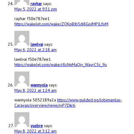
rayhar
says:
May 5, 2022 at 9:31 pm
rayhar f50e787ee1
https://wakelet.com/wake/ZQKpBIb5dj8GpJMPILfoM
lawlvai
says:
May 6, 2022 at 2:18 am
lawlvai f50e787ee1
https://wakelet.com/wake/r8cNnMaQjv_WayrC5c_9u
wannyola
says:
May 8, 2022 at 1:24 am
wannyola 5052189a2a
https://www.guilded.gg/lobimamlas-
Caravan/overview/news/jyP7Dkr6
yusbre
says:
May 8, 2022 at 3:12 am