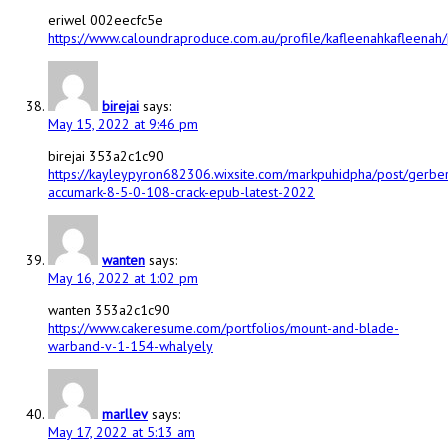
eriwel 002eecfc5e
https://www.caloundraproduce.com.au/profile/kafleenahkafleenah/
birejai
says:
May 15, 2022 at 9:46 pm
birejai 353a2c1c90
https://kayleypyron682306.wixsite.com/markpuhidpha/post/gerbe
accumark-8-5-0-108-crack-epub-latest-2022
wanten
says:
May 16, 2022 at 1:02 pm
wanten 353a2c1c90
https://www.cakeresume.com/portfolios/mount-and-blade-
warband-v-1-154-whalyely
marllev
says:
May 17, 2022 at 5:13 am