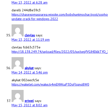
May 13, 2022 at 6:28 am
darelli 244d8e59c3
https://chasexpmasparea.wixsite.com/bobshuntmochar/post/sopho
update-crack-for-windows-2022
clevlau
says:
May 13, 2022 at 11:19 pm
clevlau fc663c373e
http://18.138.249.74/upload/files/2022/05/iuxIsejjfVGIHEklk
akykat
says:
May 14, 2022 at 5:46 pm
akykat 002eecfc5e
https://wakelet.com/wake/p4mENWcuP3DoFliqnq8W0
eriwel
says:
May 15, 2022 at 8:02 am