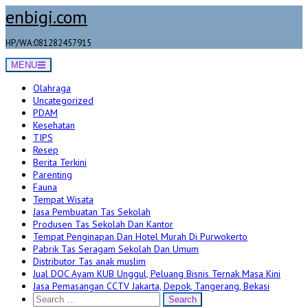
Skip
enbigi.com
to
content
HP/WA:081282457915
MENU
Olahraga
Uncategorized
PDAM
Kesehatan
TIPS
Resep
Berita Terkini
Parenting
Fauna
Tempat Wisata
Jasa Pembuatan Tas Sekolah
Produsen Tas Sekolah Dan Kantor
Tempat Penginapan Dan Hotel Murah Di Purwokerto
Pabrik Tas Seragam Sekolah Dan Umum
Distributor Tas anak muslim
Jual DOC Ayam KUB Unggul, Peluang Bisnis Ternak Masa Kini
Jasa Pemasangan CCTV Jakarta, Depok, Tangerang, Bekasi
Search