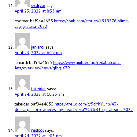
esdryar
says:
April 23, 2022 at 8:33 am
esdryar baf94a4655
https://coub.com/stories/4919576-slime-
ccg-gratuita-2022
janiardi
says:
April 23, 2022 at 6:19 pm
janiardi baf94a4655
https://www.guilded.gg/reitabulcons-
Jets/overview/news/glbqJX7R
takeidar
says:
April 24, 2022 at 10:23 am
takeidar baf94a4655
https://trello.com/c/5dYhYUnb/43-
descargar-bro-wheres-my-head-versi%C3%B3n-pirateada-2022
restcol
says:
April 24, 2022 at 1:03 pm