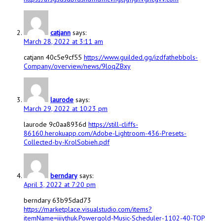
catjann
says:
March 28, 2022 at 3:11 am
catjann 40c5e9cf55
https://www.guilded.gg/izdfathebbols-
Company/overview/news/9loqZBxy
laurode
says:
March 29, 2022 at 10:23 pm
laurode 9c0aa8936d
https://still-cliffs-
86160.herokuapp.com/Adobe-Lightroom-436-Presets-
Collected-by-KrolSobieh.pdf
berndary
says:
April 3, 2022 at 7:20 pm
berndary 63b95dad73
https://marketplace.visualstudio.com/items?
itemName=iiiythuk.Powergold-Music-Scheduler-1102-40-TOP