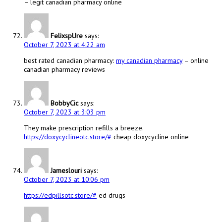
– legit canadian pharmacy online
FelixspUre
says:
October 7, 2023 at 4:22 am
best rated canadian pharmacy:
my canadian pharmacy
– online
canadian pharmacy reviews
BobbyCic
says:
October 7, 2023 at 3:03 pm
They make prescription refills a breeze.
https://doxycyclineotc.store/#
cheap doxycycline online
Jameslouri
says:
October 7, 2023 at 10:06 pm
https://edpillsotc.store/#
ed drugs