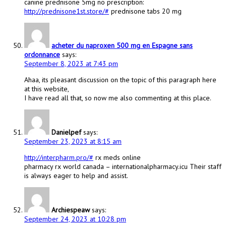
canine prednisone 5mg no prescription:
http://prednisone1st.store/#
prednisone tabs 20 mg
acheter du naproxen 500 mg en Espagne sans
ordonnance
says:
September 8, 2023 at 7:43 pm
Ahaa, its pleasant discussion on the topic of this paragraph here
at this website,
I have read all that, so now me also commenting at this place.
Danielpef
says:
September 23, 2023 at 8:15 am
http://interpharm.pro/#
rx meds online
pharmacy rx world canada – internationalpharmacy.icu Their staff
is always eager to help and assist.
Archiespeaw
says:
September 24, 2023 at 10:28 pm