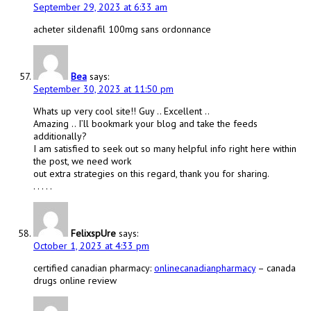
September 29, 2023 at 6:33 am
acheter sildenafil 100mg sans ordonnance
Bea
says:
September 30, 2023 at 11:50 pm
Whats up very cool site!! Guy .. Excellent ..
Amazing .. I’ll bookmark your blog and take the feeds
additionally?
I am satisfied to seek out so many helpful info right here within
the post, we need work
out extra strategies on this regard, thank you for sharing.
. . . . .
FelixspUre
says:
October 1, 2023 at 4:33 pm
certified canadian pharmacy:
onlinecanadianpharmacy
– canada
drugs online review