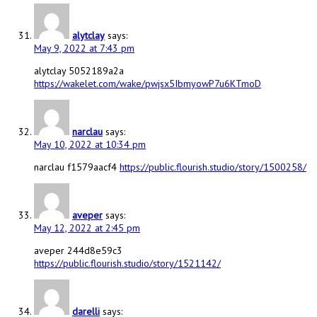
alytclay
says:
May 9, 2022 at 7:43 pm
alytclay 5052189a2a
https://wakelet.com/wake/pwjsx5IbmyowP7u6KTmoD
narclau
says:
May 10, 2022 at 10:34 pm
narclau f1579aacf4
https://public.flourish.studio/story/1500258/
aveper
says:
May 12, 2022 at 2:45 pm
aveper 244d8e59c3
https://public.flourish.studio/story/1521142/
darelli
says: