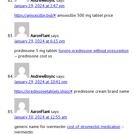
AndrewBoync
says:
January 29, 2024 at 2:47 pm
https://amoxicillin.bid/#
amoxicillin 500 mg tablet price
AaronFlant
says:
January 29, 2024 at 6:15 pm
prednisone 5 mg tablet:
buying prednisone without prescription
– prednisone cost us
AndrewBoync
says:
January 29, 2024 at 10:41 pm
https://prednisonetablets.shop/#
prednisone cream brand name
AaronFlant
says:
January 30, 2024 at 12:55 am
generic name for ivermectin:
cost of stromectol medication
–
ivermectin