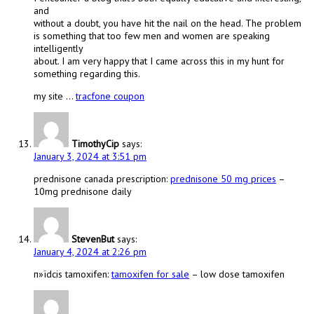
and
without a doubt, you have hit the nail on the head. The problem
is something that too few men and women are speaking
intelligently
about. I am very happy that I came across this in my hunt for
something regarding this.
my site …
tracfone coupon
TimothyCip
says:
January 3, 2024 at 3:51 pm
prednisone canada prescription:
prednisone 50 mg prices
–
10mg prednisone daily
StevenBut
says:
January 4, 2024 at 2:26 pm
п»їdcis tamoxifen:
tamoxifen for sale
– low dose tamoxifen