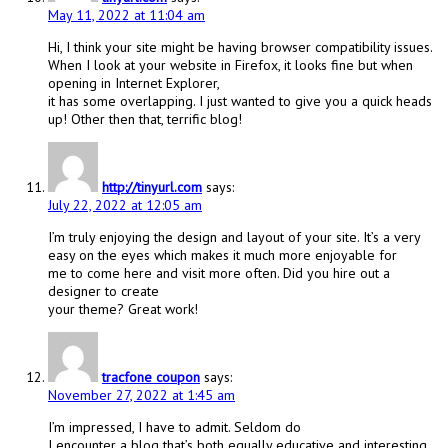
May 11, 2022 at 11:04 am
Hi, I think your site might be having browser compatibility issues.
When I look at your website in Firefox, it looks fine but when
opening in Internet Explorer,
it has some overlapping. I just wanted to give you a quick heads
up! Other then that, terrific blog!
http://tinyurl.com
says:
July 22, 2022 at 12:05 am
I’m truly enjoying the design and layout of your site. It’s a very
easy on the eyes which makes it much more enjoyable for
me to come here and visit more often. Did you hire out a
designer to create
your theme? Great work!
tracfone coupon
says:
November 27, 2022 at 1:45 am
I’m impressed, I have to admit. Seldom do
I encounter a blog that’s both equally educative and interesting,