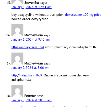
StevenBut
says:
January 6, 2024 at 12:41 am
buy doxycycline without prescription:
doxycycline 100mg price
–
how to order doxycycline
MatthewRom
says:
January 6, 2024 at 9:40 am
https://indiapharm.llc/#
world pharmacy india indiapharm.llc
MatthewRom
says:
January 7, 2024 at 8:06 pm
http://indiapharm.llc/#
Online medicine home delivery
indiapharm.llc
Petertuh
says:
January 8, 2024 at 10:00 am