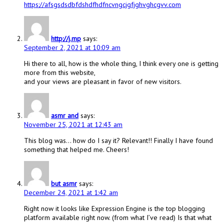
https://afsgsdsdbfdshdfhdfncvngcjgfjghvghcgvv.com
http://j.mp
says:
September 2, 2021 at 10:09 am
Hi there to all, how is the whole thing, I think every one is getting
more from this website,
and your views are pleasant in favor of new visitors.
asmr and
says:
November 25, 2021 at 12:43 am
This blog was… how do I say it? Relevant!! Finally I have found
something that helped me. Cheers!
but asmr
says:
December 24, 2021 at 1:42 am
Right now it looks like Expression Engine is the top blogging
platform available right now. (from what I’ve read) Is that what