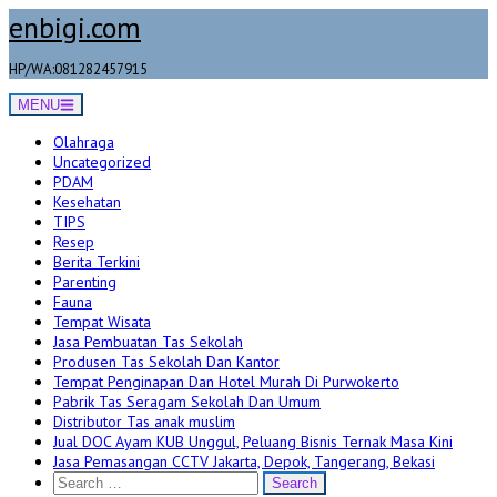
Skip
enbigi.com
to
content
HP/WA:081282457915
MENU
Olahraga
Uncategorized
PDAM
Kesehatan
TIPS
Resep
Berita Terkini
Parenting
Fauna
Tempat Wisata
Jasa Pembuatan Tas Sekolah
Produsen Tas Sekolah Dan Kantor
Tempat Penginapan Dan Hotel Murah Di Purwokerto
Pabrik Tas Seragam Sekolah Dan Umum
Distributor Tas anak muslim
Jual DOC Ayam KUB Unggul, Peluang Bisnis Ternak Masa Kini
Jasa Pemasangan CCTV Jakarta, Depok, Tangerang, Bekasi
Search