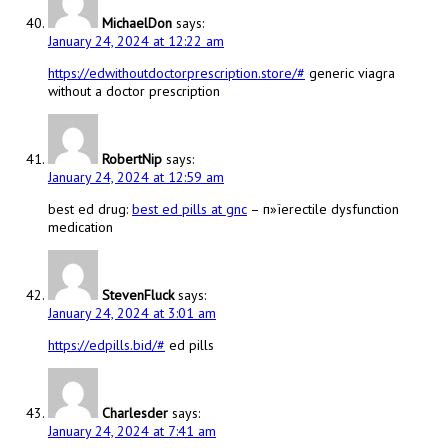
MichaelDon
says:
January 24, 2024 at 12:22 am
https://edwithoutdoctorprescription.store/#
generic viagra
without a doctor prescription
RobertNip
says:
January 24, 2024 at 12:59 am
best ed drug:
best ed pills at gnc
– п»їerectile dysfunction
medication
StevenFluck
says:
January 24, 2024 at 3:01 am
https://edpills.bid/#
ed pills
Charlesder
says:
January 24, 2024 at 7:41 am