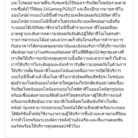
และโปรดอย่าพลาดที่จะรับชมหนังโป๊ของเรารับเปิดเว็บพนันรวมค่าย
เกมชื่อดังไว้ให้คุณ SAGaming,PGSLOT และอื่นๆอีกมากมายคาสิโน
ออนไลน์ฝากถอนไม่มีขั้นต่ำรองรับวอลเล็ทปลอดภัย100%คาสิโน
ออนไลน์ฝากถอนไม่มีขั้นต่ำเว็บตรงรองรับวอลเล็ทเล่นผ่านมือถือ
ระบบออโต้100%สมาชิกง่ายไม่มีขั้นต่ำรวมเกมคาสิโนยอดนิยม
มาตรฐานระดับสากลความปลอดภัยอันดับ1ผู้ให้คาสิโนเว็บตรงทำ
รายการฝากถอนได้อย่างสะดวกรวดเร็วทันใจรองรับการทำรายการ
กับธนาคารได้ครอบคลุมทุกสถาบันและยังรองรับการให้บริการแก่นัก
เดิมพันผ่านทางTrueMoneyWalletคาสิโนที่ดีทีสุด2024ทุกช่องทางที่
เราเปิดให้บริการแก่นักลงทุนทุกท่านนั้นมีความสะดวกรวดเร็วในด้าน
การให้บริการในระดับสูงและยังกล้าการันตีความปลอดภัยในด้านการ
ให้บริการเต็มร้อยคาสิโนออนไลน์นอกเหนือจากการเปิดให้บริการ
แบบไม่มีขั้นต่ำแล้วนั้นเว็บคาสิโนเรายังจัดเตรียมสิทธิประโยชน์และ
ศูนย์รวมเว็บพนันออนไลน์ค่ายใหญ่ครองใจนักเดิมพันอย่างต่อเนื่อง
รับเปิดเว็บพนันออนไลน์ออกแบบเว็บไซต์คาสิโนออนไลน์ทุกรูปแบบ
พร้อมเชื่อมต่อค่ายเกมส์ดังด้วยAPIโดยตรงกับทางผู้ให้บริการเกมส์
พร้อมเกมส์เดิมพันมากมายอาทิเว็บสล็อตเว็บเดิมพันกีฬาเว็บเดิม
พนันE-Sportสามารถออกแบบเว็บพนันได้ตามสั่งลงตัวพร้อมระบบออ
โต้ฟังก์ชั่นล้ำสมัยใช้งานง่ายรวมผู้ให้บริการชั้นนำและค่ายเกมที่นิยม
จากทั่วโลกพร้อมระบบจัดการหลังบ้านอัจฉริยะและทีมงานคอยซัพ
พอร์ทพร้อมให้บริการคุณตลอด24ชั่วโมง