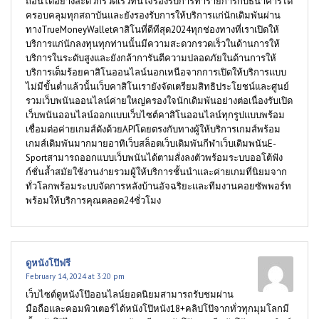
ถอนได้อย่างสะดวกรวดเร็วทันใจรองรับการทำรายการกับธนาคารได้
ครอบคลุมทุกสถาบันและยังรองรับการให้บริการแก่นักเดิมพันผ่าน
ทางTrueMoneyWalletคาสิโนที่ดีทีสุด2024ทุกช่องทางที่เราเปิดให้
บริการแก่นักลงทุนทุกท่านนั้นมีความสะดวกรวดเร็วในด้านการให้
บริการในระดับสูงและยังกล้าการันตีความปลอดภัยในด้านการให้
บริการเต็มร้อยคาสิโนออนไลน์นอกเหนือจากการเปิดให้บริการแบบ
ไม่มีขั้นต่ำแล้วนั้นเว็บคาสิโนเรายังจัดเตรียมสิทธิประโยชน์และศูนย์
รวมเว็บพนันออนไลน์ค่ายใหญ่ครองใจนักเดิมพันอย่างต่อเนื่องรับเปิด
เว็บพนันออนไลน์ออกแบบเว็บไซต์คาสิโนออนไลน์ทุกรูปแบบพร้อม
เชื่อมต่อค่ายเกมส์ดังด้วยAPIโดยตรงกับทางผู้ให้บริการเกมส์พร้อม
เกมส์เดิมพันมากมายอาทิเว็บสล็อตเว็บเดิมพันกีฬาเว็บเดิมพนันE-
Sportสามารถออกแบบเว็บพนันได้ตามสั่งลงตัวพร้อมระบบออโต้ฟัง
ก์ชั่นล้ำสมัยใช้งานง่ายรวมผู้ให้บริการชั้นนำและค่ายเกมที่นิยมจาก
ทั่วโลกพร้อมระบบจัดการหลังบ้านอัจฉริยะและทีมงานคอยซัพพอร์ท
พร้อมให้บริการคุณตลอด24ชั่วโมง
ดูหนังโป๊ฟรี
February 14, 2024 at 3:20 pm
เว็บไซต์ดูหนังโป๊ออนไลน์ยอดนิยมสามารถรับชมผ่าน
มือถือและคอมพิวเตอร์ได้หนังโป๊หนัง18+คลิปโป๊จากทั่วทุกมุมโลกมี