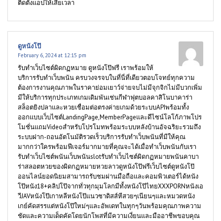
ติดตั้งแอปให้เสียเวลา
ดูหนังโป๊
February 6, 2024 at 12:15 pm
รับทำเว็บไซต์ผิดกฏหมาย ดูหนังโป๊ฟรี เราพร้อมให้
บริการรับทำเว็บพนัน ครบวงจรจบในที่นี่ที่เดียวตอบโจทย์ทุกความ
ต้องการงานคุณภาพในราคาย่อมเยาว์จ่ายจบไม่มีจุกจิกไม่มีบวกเพิ่ม
มีให้บริการทุกประเภทเกมเดิมพันเช่นกีฬาฟุตบอลคาสิโนบาคาร่า
สล็อตยิงปลาและหวยเชื่อมต่อตรงค่ายเกมด้วยระบบAPIพร้อมทั้ง
ออกแบบเว็บไซต์LandingPage,MemberPageและดีไซน์โลโก้ภาพโปร
โมชั่นแถมVideoสำหรับโปรโมทพร้อมระบบหลังบ้านอัจฉริยะรวมถึง
ระบบฝาก-ถอนอัตโนมัติรวดเร็วบริการรับทำเว็บพนันที่มีให้คุณ
มากกว่าใครพร้อมฟีเจอร์มากมายที่คุณจะได้เมื่อทำเว็บพนันกับเรา
รับทำเว็บไซต์พนันเว็บพนันslotรับทำเว็บไซต์ผิดกฏหมายพนันคาบา
ร่าสลอตหวยของผิดกฏหมายหวยลาวดูหนังโป๊ฟรีเว็บไซต์ดูหนังโป๊
ออนไลน์ยอดนิยมสามารถรับชมผ่านมือถือและคอมพิวเตอร์ได้หนัง
โป๊หนัง18+คลิปโป๊จากทั่วทุกมุมโลกมีทั้งหนังโป๊ไทยXXXPORNหนังเอ
วีJAVหนังโป๊เกาหลีหนังโป๊แนวซาดิสส์หีสวยๆเนียนๆและหมวดหนัง
เกย์คัดสรรแต่หนังโป๊ใหม่ๆและอัพเดทในทุกๆวันพร้อมคุณภาพความ
ชัดและความเด็ดคัดโดยนักโพสที่มีความเงี่ยนและมืออาชีพขอบคุณ