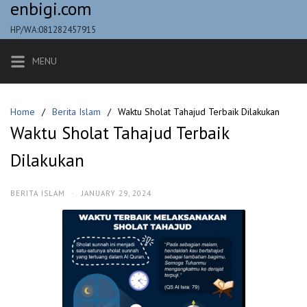
enbigi.com
Skip
to
HP/WA:081282457915
content
MENU
Home
Berita Islam
Waktu Sholat Tahajud Terbaik Dilakukan
Waktu Sholat Tahajud Terbaik
Dilakukan
BERITA ISLAM
·
JANUARY 29, 2024