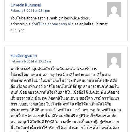
LinkedIn Kurumsal
February 5, 2024 at 9:34 pm
YouTube abone satın almak için kesinlikle doğru
adrestesiniz.
YouTube abone satın al
size en kaliteli hizmeti
sunuyor.
ของผิดกฏหมาย
February 6, 2024 at 10:52 am
พบกับทางเข้าสุดทันสมัย เว็บพนันออนไลน์ รองรับการ
ใช้งานได้ผ่านหลากหลายอุปกรณ์ คาสิโนค่ายนอก คาสิโนต่าง
ประเทศ คาสิโนมาใหม่มาแรง ไม่ว่าจะเดิมพันผ่านทางโทรศัพท์มือ
ถือหรือคอมพิวเตอร์ คาสิโนออนไลน์ที่ดีที่สุด สามารถสนุกได้เลยใน
ทันทีเชื่อมต่อรวดเร็วทันใจ เว็บคาสิโน เชื่อถือได้ เปิดเดิมพันได้อย่าง
เต็มอรรถรสไม่มีสะดุด เว็บคาสิโน อันดับ 1 ของโลก เรามีการพัฒนา
ตัวระบบอย่างต่อเนื่อง โปรโมชั่นคาสิโน เพื่อให้นักเดิมพันได้รับ
ประสบการณ์ที่ดีที่สุด ทางเข้าคาสิโน การเข้ามาลงทุนกับคาสิโน ผ่าน
ทางเว็บไซต์ของเราที่นี่ คาสิโนเครดิตฟรี อยู่ที่ไหนก็พร้อมเชื่อมต่อ
ความสนุกได้ในทันที POK8 โอกาสที่ท่านจะเป็นเศรษฐีอยู่เพียงปลาย
นิ้วสัมผัสเท่านั้น เข้าใช้บริการได้เลยผ่านทางเว็บไซต์โดยตรงไม่ต้อง