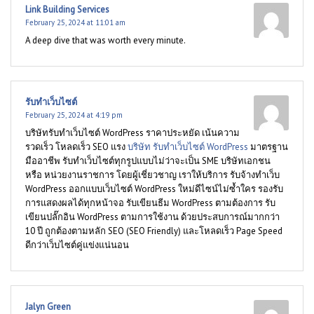
Link Building Services
February 25, 2024 at 11:01 am
A deep dive that was worth every minute.
รับทำเว็บไซต์
February 25, 2024 at 4:19 pm
บริษัทรับทำเว็บไซต์ WordPress ราคาประหยัด เน้นความ
รวดเร็ว โหลดเร็ว SEO แรง
บริษัท รับทำเว็บไซต์ WordPress
มาตรฐาน
มืออาชีพ รับทำเว็บไซต์ทุกรูปแบบไม่ว่าจะเป็น SME บริษัทเอกชน
หรือ หน่วยงานราชการ โดยผู้เชี่ยวชาญ เราให้บริการ รับจ้างทำเว็บ
WordPress ออกแบบเว็บไซต์ WordPress ใหม่ดีไซน์ไม่ซ้ำใคร รองรับ
การแสดงผลได้ทุกหน้าจอ รับเขียนธีม WordPress ตามต้องการ รับ
เขียนปลั๊กอิน WordPress ตามการใช้งาน ด้วยประสบการณ์มากกว่า
10 ปี ถูกต้องตามหลัก SEO (SEO Friendly) และโหลดเร็ว Page Speed
ดีกว่าเว็บไซต์คู่แข่งแน่นอน
Jalyn Green