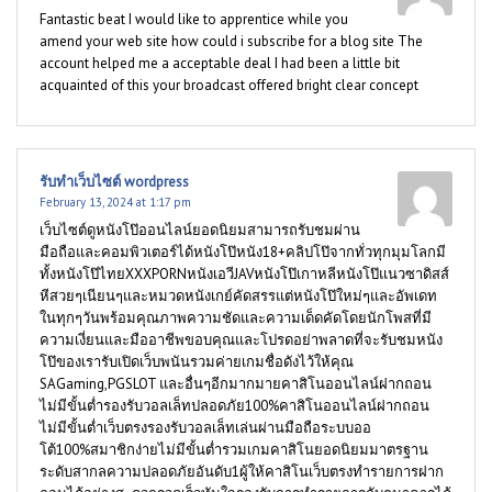
Fantastic beat I would like to apprentice while you
amend your web site how could i subscribe for a blog site The
account helped me a acceptable deal I had been a little bit
acquainted of this your broadcast offered bright clear concept
รับทำเว็บไซต์ wordpress
February 13, 2024 at 1:17 pm
เว็บไซต์ดูหนังโป๊ออนไลน์ยอดนิยมสามารถรับชมผ่าน
มือถือและคอมพิวเตอร์ได้หนังโป๊หนัง18+คลิปโป๊จากทั่วทุกมุมโลกมี
ทั้งหนังโป๊ไทยXXXPORNหนังเอวีJAVหนังโป๊เกาหลีหนังโป๊แนวซาดิสส์
หีสวยๆเนียนๆและหมวดหนังเกย์คัดสรรแต่หนังโป๊ใหม่ๆและอัพเดท
ในทุกๆวันพร้อมคุณภาพความชัดและความเด็ดคัดโดยนักโพสที่มี
ความเงี่ยนและมืออาชีพขอบคุณและโปรดอย่าพลาดที่จะรับชมหนัง
โป๊ของเรารับเปิดเว็บพนันรวมค่ายเกมชื่อดังไว้ให้คุณ
SAGaming,PGSLOT และอื่นๆอีกมากมายคาสิโนออนไลน์ฝากถอน
ไม่มีขั้นต่ำรองรับวอลเล็ทปลอดภัย100%คาสิโนออนไลน์ฝากถอน
ไม่มีขั้นต่ำเว็บตรงรองรับวอลเล็ทเล่นผ่านมือถือระบบออ
โต้100%สมาชิกง่ายไม่มีขั้นต่ำรวมเกมคาสิโนยอดนิยมมาตรฐาน
ระดับสากลความปลอดภัยอันดับ1ผู้ให้คาสิโนเว็บตรงทำรายการฝาก