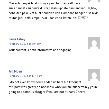
Makasih banyak buat infonya yang bermanfaat! Saya
suka banget cari berita di sini, selalu update dan lengkap. Eh, btw,
coba deh pake V.af buat pendekin link. Gampang banget, bisa bikin
tautan jadi lebih simpel. Aku udah coba, keren loh! ????????
Larue Fahey
February 3, 2024 at 8:44 pm
Your content is both informative and engaging.
Jett Moen
February 5, 2024 at 12:11 am
I do not even know how I ended up here but I thought
this post was great I do not know who you are but certainly youre
going to a famous blogger if you are not already Cheers