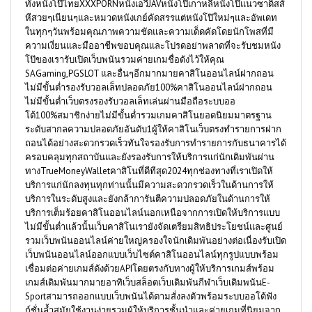
ทั้งหนังโป๊ไทยXXXPORNหนังเอวีJAVหนังโป๊เกาหลีหนังโป๊แนวซาดิสส์
หีสวยๆเนียนๆและหมวดหนังเกย์คัดสรรแต่หนังโป๊ใหม่ๆและอัพเดท
ในทุกๆวันพร้อมคุณภาพความชัดและความเด็ดคัดโดยนักโพสที่มี
ความเงี่ยนและมืออาชีพขอบคุณและโปรดอย่าพลาดที่จะรับชมหนัง
โป๊ของเรารับเปิดเว็บพนันรวมค่ายเกมชื่อดังไว้ให้คุณ
SAGaming,PGSLOT และอื่นๆอีกมากมายคาสิโนออนไลน์ฝากถอน
ไม่มีขั้นต่ำรองรับวอลเล็ทปลอดภัย100%คาสิโนออนไลน์ฝากถอน
ไม่มีขั้นต่ำเว็บตรงรองรับวอลเล็ทเล่นผ่านมือถือระบบออ
โต้100%สมาชิกง่ายไม่มีขั้นต่ำรวมเกมคาสิโนยอดนิยมมาตรฐาน
ระดับสากลความปลอดภัยอันดับ1ผู้ให้คาสิโนเว็บตรงทำรายการฝาก
ถอนได้อย่างสะดวกรวดเร็วทันใจรองรับการทำรายการกับธนาคารได้
ครอบคลุมทุกสถาบันและยังรองรับการให้บริการแก่นักเดิมพันผ่าน
ทางTrueMoneyWalletคาสิโนที่ดีทีสุด2024ทุกช่องทางที่เราเปิดให้
บริการแก่นักลงทุนทุกท่านนั้นมีความสะดวกรวดเร็วในด้านการให้
บริการในระดับสูงและยังกล้าการันตีความปลอดภัยในด้านการให้
บริการเต็มร้อยคาสิโนออนไลน์นอกเหนือจากการเปิดให้บริการแบบ
ไม่มีขั้นต่ำแล้วนั้นเว็บคาสิโนเรายังจัดเตรียมสิทธิประโยชน์และศูนย์
รวมเว็บพนันออนไลน์ค่ายใหญ่ครองใจนักเดิมพันอย่างต่อเนื่องรับเปิด
เว็บพนันออนไลน์ออกแบบเว็บไซต์คาสิโนออนไลน์ทุกรูปแบบพร้อม
เชื่อมต่อค่ายเกมส์ดังด้วยAPIโดยตรงกับทางผู้ให้บริการเกมส์พร้อม
เกมส์เดิมพันมากมายอาทิเว็บสล็อตเว็บเดิมพันกีฬาเว็บเดิมพนันE-
Sportสามารถออกแบบเว็บพนันได้ตามสั่งลงตัวพร้อมระบบออโต้ฟัง
ก์ชั่นล้ำสมัยใช้งานง่ายรวมผู้ให้บริการชั้นนำและค่ายเกมที่นิยมจาก