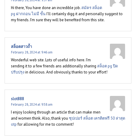
February 28, 2024 at 9:37 am
Hi there, You have done an incredible job.
สมัคร สล็อต
pg ฝากถอน ไม่มี ขั้น
I’ll certainly digg it and personally suggest to
my friends. I’m sure they will be benefited from this site.
สล็อตสาวถ้ำ
February 28, 2024 at 9:46 am
Wonderful web site. Lots of useful info here. I’m
sending it to a few friends ans additionally sharing
สล็อต pg ปิด
ปรับปรุง
in delicious. And obviously, thanks to your effort!
slot888
February 28, 2024 at 9:58 am
I enjoy looking through an article that can make men
and women think. Also, thank you
ซุปเปอร์ สล็อต เครดิตฟรี 50 ล่าสุด
otp
for allowing for me to comment!