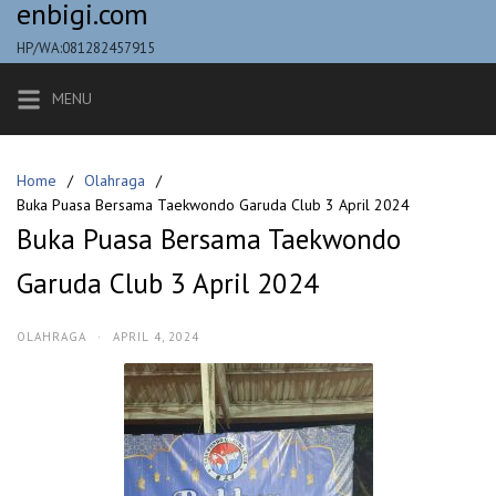
enbigi.com
Skip
to
HP/WA:081282457915
content
MENU
Home
Olahraga
Buka Puasa Bersama Taekwondo Garuda Club 3 April 2024
Buka Puasa Bersama Taekwondo
Garuda Club 3 April 2024
OLAHRAGA
·
APRIL 4, 2024