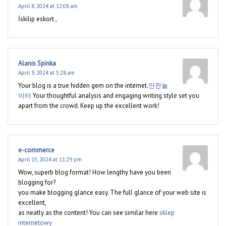
April 8, 2024 at 12:08 am
İskilip eskort ,
Alanis Spinka
April 9, 2024 at 5:28 am
Your blog is a true hidden gem on the internet.
안전놀
이터
Your thoughtful analysis and engaging writing style set you
apart from the crowd. Keep up the excellent work!
e-commerce
April 15, 2024 at 11:29 pm
Wow, superb blog format! How lengthy have you been
blogging for?
you make blogging glance easy. The full glance of your web site is
excellent,
as neatly as the content! You can see similar here
sklep
internetowy