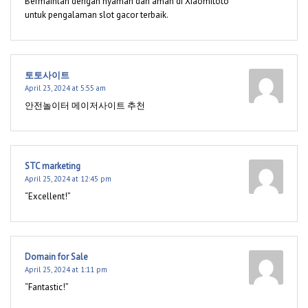
Bermainlah dengan nyaman dan aman di Xiaomitoto
untuk pengalaman slot gacor terbaik.
토토사이트
April 23, 2024 at 5:55 am
​안전놀이터 메이저사이트 추천
STC marketing
April 25, 2024 at 12:45 pm
“Excellent!”
Domain for Sale
April 25, 2024 at 1:11 pm
“Fantastic!”