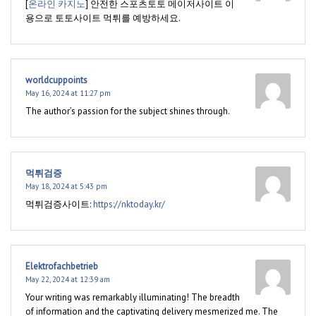
[
온라인 카지노
] 안전한 스포츠토토 메이저사이트 이
용으로 토토사이트 먹튀를 예방하세요.
worldcuppoints
May 16, 2024 at 11:27 pm
The author’s passion for the subject shines through.
먹튀검증
May 18, 2024 at 5:43 pm
먹튀검증사이트:
https://nktoday.kr/
Elektrofachbetrieb
May 22, 2024 at 12:39 am
Your writing was remarkably illuminating! The breadth
of information and the captivating delivery mesmerized me. The