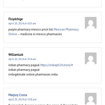
Floydchige
April 20, 2024 at 6:55 am
purple pharmacy mexico price list:
Mexican Pharmacy
Online
– medicine in mexico pharmacies
WilliamLob
April 20, 2024 at 9:14 am
indian pharmacy paypal
https://indiaph24.store/#
indian pharmacy paypal
п»їlegitimate online pharmacies india
Marjory Crona
April 20, 2024 at 3:58 pm