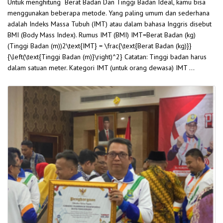
Untuk menghitung Berat Badan Dan Tinggi Badan Ideal, kamu bisa
menggunakan beberapa metode. Yang paling umum dan sederhana
adalah Indeks Massa Tubuh (IMT) atau dalam bahasa Inggris disebut
BMI (Body Mass Index). Rumus IMT (BMI) IMT=Berat Badan (kg)
(Tinggi Badan (m))2\text{IMT} = \frac{\text{Berat Badan (kg)}}
{\left(\text{Tinggi Badan (m)}\right)^2} Catatan: Tinggi badan harus
dalam satuan meter. Kategori IMT (untuk orang dewasa) IMT …