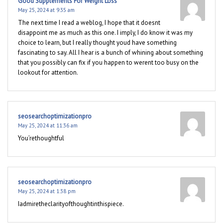
Good Supplements For Weight Loss
May 25, 2024 at 9:35 am
The next time I read a weblog, I hope that it doesnt
disappoint me as much as this one. I imply, I do know it was my
choice to learn, but I really thought youd have something
fascinating to say. All I hear is a bunch of whining about something
that you possibly can fix if you happen to werent too busy on the
lookout for attention.
seosearchoptimizationpro
May 25, 2024 at 11:36 am
You’rethoughtful
seosearchoptimizationpro
May 25, 2024 at 1:38 pm
Iadmiretheclarityofthoughtinthispiece.