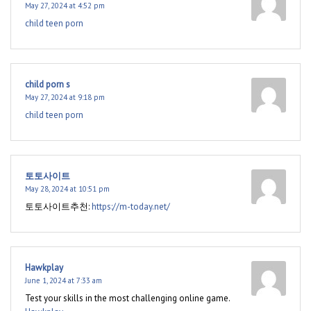
May 27, 2024 at 4:52 pm
child teen porn
child porn s
May 27, 2024 at 9:18 pm
child teen porn
토토사이트
May 28, 2024 at 10:51 pm
토토사이트추천:
https://m-today.net/
Hawkplay
June 1, 2024 at 7:33 am
Test your skills in the most challenging online game.