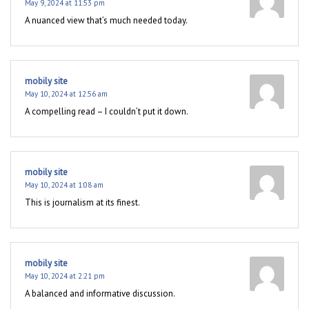
May 9, 2024 at 11:53 pm
A nuanced view that’s much needed today.
mobily site
May 10, 2024 at 12:56 am
A compelling read – I couldn’t put it down.
mobily site
May 10, 2024 at 1:08 am
This is journalism at its finest.
mobily site
May 10, 2024 at 2:21 pm
A balanced and informative discussion.