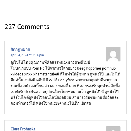
227 Comments
ผิดกฏหมาย
April 4, 2024 at 3:04 pm
ดูเว็บโป๊ ไทยคุณภาพที่คัดสรรหนังXมาอย่างดีไม่มี
โฆษณาแบบ Porn Hd โป๊จากทั่วโลกอย่าง beeg hqporner pornhub
xvideos xnxx xhamster tube8 ที่ไม่ทำให้ผู้ชมทุก ดูหนังโป๊ และไม่ได้
มีแค่นั้นเรายังมี คลิปโป๊ vk 18+ onlyfans จากทางกลุ่มลับที่หาดูยาก
รวมทั้ง เกย์ เลสเบี้ยน สาวสอง ทอมดี้ ควย ที่คอยรองรับทุกท่าน อีกทั้ง
เรายังรับประกันความดูก่อนใครโดยชมผ่านเว็บ ดูหนังโป๊ หี ดูหนังโป๊
ฟรี เว็บไซต์ดูหนังโป๊ออนไลน์ยอดนิยม สามารถรับชมผ่านมือถือและ
คอมพิวเตอร์ได้ หนังโป๊ หนัง18+ หนังโป๊เด็ก เย็ดสด
Clare Prohaska