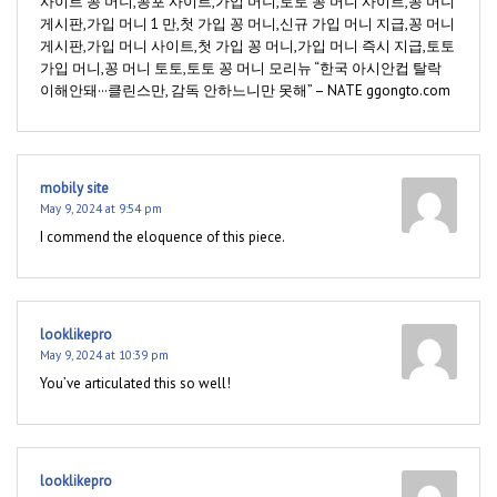
사이트 꽁 머니,꽁포 사이트,가입 머니,토토 꽁 머니 사이트,꽁 머니
게시판,가입 머니 1 만,첫 가입 꽁 머니,신규 가입 머니 지급,꽁 머니
게시판,가입 머니 사이트,첫 가입 꽁 머니,가입 머니 즉시 지급,토토
가입 머니,꽁 머니 토토,토토 꽁 머니 모리뉴 “한국 아시안컵 탈락
이해안돼···클린스만, 감독 안하느니만 못해” – NATE ggongto.com
mobily site
May 9, 2024 at 9:54 pm
I commend the eloquence of this piece.
looklikepro
May 9, 2024 at 10:39 pm
You’ve articulated this so well!
looklikepro