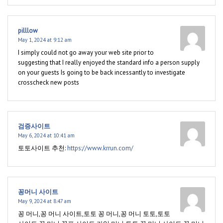
pilllow
May 1, 2024 at 9:12 am
I simply could not go away your web site prior to
suggesting that I really enjoyed the standard info a person supply
on your guests Is going to be back incessantly to investigate
crosscheck new posts
검증사이트
May 6, 2024 at 10:41 am
토토사이트 추천:
https://www.krrun.com/
꽁머니 사이트
May 9, 2024 at 8:47 am
꽁 머니,꽁 머니 사이트,토토 꽁 머니,꽁 머니 토토,토토