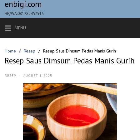
enbigi.com
Skip
to
HP/WA:081282457915
content
MENU
Home
Resep
Resep Saus Dimsum Pedas Manis Gurih
Resep Saus Dimsum Pedas Manis Gurih
RESEP
·
AUGUST 1, 2025