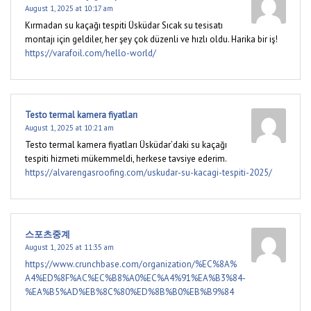
August 1, 2025 at 10:17 am
Kırmadan su kaçağı tespiti Üsküdar Sıcak su tesisatı
montajı için geldiler, her şey çok düzenli ve hızlı oldu. Harika bir iş!
https://varafoil.com/hello-world/
Testo termal kamera fiyatları
August 1, 2025 at 10:21 am
Testo termal kamera fiyatları Üsküdar’daki su kaçağı
tespiti hizmeti mükemmeldi, herkese tavsiye ederim.
https://alvarengasroofing.com/uskudar-su-kacagi-tespiti-2025/
스포츠중계
August 1, 2025 at 11:35 am
https://www.crunchbase.com/organization/%EC%8A%
A4%ED%8F%AC%EC%B8%A0%EC%A4%91%EA%B3%84-
%EA%B5%AD%EB%8C%80%ED%8B%B0%EB%B9%84