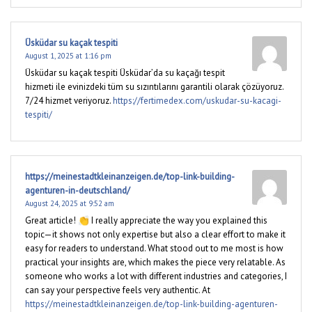
Üsküdar su kaçak tespiti
August 1, 2025 at 1:16 pm
Üsküdar su kaçak tespiti Üsküdar’da su kaçağı tespit
hizmeti ile evinizdeki tüm su sızıntılarını garantili olarak çözüyoruz.
7/24 hizmet veriyoruz.
https://fertimedex.com/uskudar-su-kacagi-
tespiti/
https://meinestadtkleinanzeigen.de/top-link-building-
agenturen-in-deutschland/
August 24, 2025 at 9:52 am
Great article! 👏 I really appreciate the way you explained this
topic—it shows not only expertise but also a clear effort to make it
easy for readers to understand. What stood out to me most is how
practical your insights are, which makes the piece very relatable. As
someone who works a lot with different industries and categories, I
can say your perspective feels very authentic. At
https://meinestadtkleinanzeigen.de/top-link-building-agenturen-