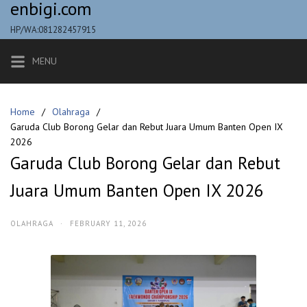
enbigi.com
Skip
to
HP/WA:081282457915
content
MENU
Home
Olahraga
Garuda Club Borong Gelar dan Rebut Juara Umum Banten Open IX
2026
Garuda Club Borong Gelar dan Rebut
Juara Umum Banten Open IX 2026
OLAHRAGA
·
FEBRUARY 11, 2026