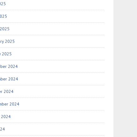
025
2025
 2025
ary 2025
y 2025
ber 2024
ber 2024
er 2024
mber 2024
t 2024
024