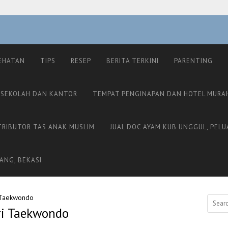
EHATAN
TIPS
RESEP
BERITA TERKINI
PARENTING
 SEKOLAH DAN KANTOR
TEMPAT PENGINAPAN DAN HOTEL MURA
TRIBUTOR TAS ANAK MUSLIM
JUAL DOC AYAM KUB UNGGUL, PELU
ANG, BEKASI
i Taekwondo
Search
ri Taekwondo
for: