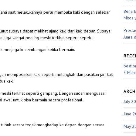
Benark
 mana saat melakukannya perlu membuka kaki dengan selebar
Mitos 
Presta
utut supaya dapat melihat ujung kaki dari kaki depan. Supaya
Juara 
juga sangat penting meski terlihat seperti sepele.
ntuk menjaga keseimbangan ketika bermain.
REC
best o
3 Mar
an memposisikan kaki seperti melangkah dan pastikan jari kaki
ua kaki.
ARCH
r meski terlihat seperti gampang. Dengan sudah menguasai
i awal untuk bisa bermain secara profesional.
July 2
June 
an tubuh secara tegak menghadap ke depan dengan secara
May 2