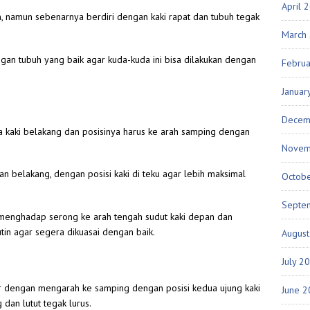
April 
an, namun sebenarnya berdiri dengan kaki rapat dan tubuh tegak
March
gan tubuh yang baik agar kuda-kuda ini bisa dilakukan dengan
Febru
Januar
Decem
kaki belakang dan posisinya harus ke arah samping dengan
Novem
an belakang, dengan posisi kaki di teku agar lebih maksimal
Octob
Septe
n menghadap serong ke arah tengah sudut kaki depan dan
utin agar segera dikuasai dengan baik.
Augus
July 2
jar dengan mengarah ke samping dengan posisi kedua ujung kaki
June 
 dan lutut tegak lurus.