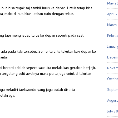
May 2
buh bisa tegak saj sambil lurus ke depan. Untuk tetap bisa
, maka di butuhkan latihan rutin dengan tekun.
April 
March
ang tapi menghadap lurus ke depan seperti pada saat
Febru
Januar
ada pada kaki tersebut. Sementara itu tekukan kaki depan ke
Decem
antai.
 berarti adalah seperti saat kita melakukan gerakan berjinjit.
Novem
ergolong sulit awalnya maka perlu juga untuk di lakukan
Octob
Septe
raga beladiri taekwondo yang juga sudah disertai
 olahraga.
Augus
July 2