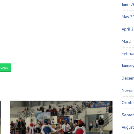
June 
May 2
April 
March
Febru
Januar
sApp
Decem
Novem
Octob
Septe
Augus