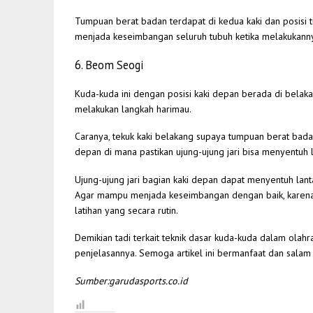
Tumpuan berat badan terdapat di kedua kaki dan posisi tu
menjada keseimbangan seluruh tubuh ketika melakukannya
6. Beom Seogi
Kuda-kuda ini dengan posisi kaki depan berada di belak
melakukan langkah harimau.
Caranya, tekuk kaki belakang supaya tumpuan berat bada 
depan di mana pastikan ujung-ujung jari bisa menyentuh l
Ujung-ujung jari bagian kaki depan dapat menyentuh lantai
Agar mampu menjada keseimbangan dengan baik, karena t
latihan yang secara rutin.
Demikian tadi terkait teknik dasar kuda-kuda dalam olah
penjelasannya. Semoga artikel ini bermanfaat dan salam
Sumber:garudasports.co.id