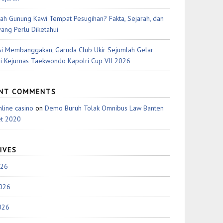
ah Gunung Kawi Tempat Pesugihan? Fakta, Sejarah, dan
yang Perlu Diketahui
si Membanggakan, Garuda Club Ukir Sejumlah Gelar
di Kejurnas Taekwondo Kapolri Cup VII 2026
ENT COMMENTS
nline casino
on
Demo Buruh Tolak Omnibus Law Banten
et 2020
IVES
026
2026
026