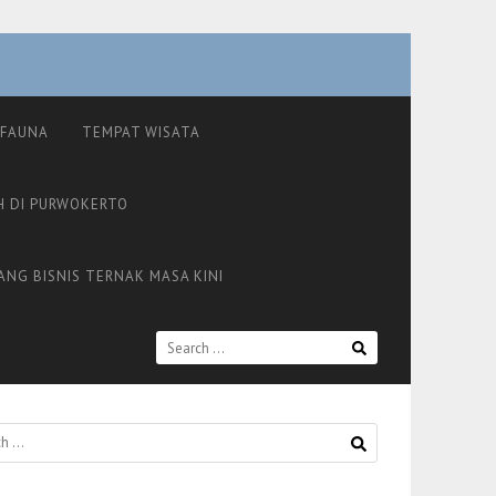
FAUNA
TEMPAT WISATA
H DI PURWOKERTO
ANG BISNIS TERNAK MASA KINI
SEARCH
FOR: