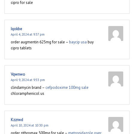
cipro for sale
Iqokbe
April 4, 2024 at 9:37 pm
order augmentin 625mg for sale –
baycip usa
buy
cipro tablets
Vqwnwo
April 9, 2024 at 9:53 pm
clindamycin brand –
cefpodoxime 100mg sale
chloramphenicol us
Kzzrwd
April 10, 2024 at 10:30 pm
order zithromax 500mg for sale –
metronidazole over