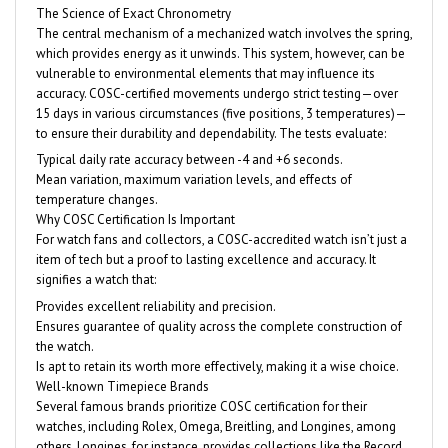
The Science of Exact Chronometry
The central mechanism of a mechanized watch involves the spring,
which provides energy as it unwinds. This system, however, can be
vulnerable to environmental elements that may influence its
accuracy. COSC-certified movements undergo strict testing—over
15 days in various circumstances (five positions, 3 temperatures)—
to ensure their durability and dependability. The tests evaluate:
Typical daily rate accuracy between -4 and +6 seconds.
Mean variation, maximum variation levels, and effects of
temperature changes.
Why COSC Certification Is Important
For watch fans and collectors, a COSC-accredited watch isn’t just a
item of tech but a proof to lasting excellence and accuracy. It
signifies a watch that:
Provides excellent reliability and precision.
Ensures guarantee of quality across the complete construction of
the watch.
Is apt to retain its worth more effectively, making it a wise choice.
Well-known Timepiece Brands
Several famous brands prioritize COSC certification for their
watches, including Rolex, Omega, Breitling, and Longines, among
others. Longines, for instance, provides collections like the Record