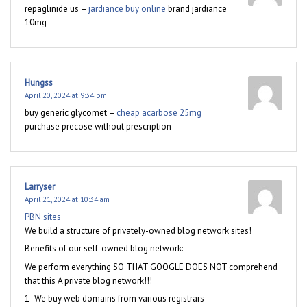
repaglinide us –
jardiance buy online
brand jardiance
10mg
Hungss
April 20, 2024 at 9:34 pm
buy generic glycomet –
cheap acarbose 25mg
purchase precose without prescription
Larryser
April 21, 2024 at 10:34 am
PBN sites
We build a structure of privately-owned blog network sites!
Benefits of our self-owned blog network:
We perform everything SO THAT GOOGLE DOES NOT comprehend
that this A private blog network!!!
1- We buy web domains from various registrars