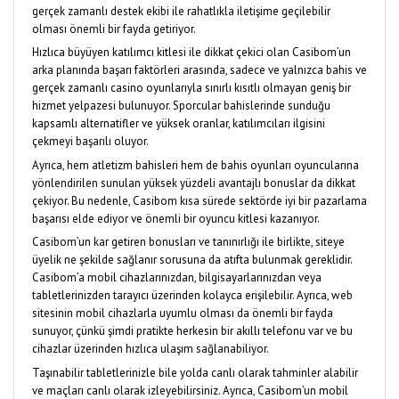
gerçek zamanlı destek ekibi ile rahatlıkla iletişime geçilebilir
olması önemli bir fayda getiriyor.
Hızlıca büyüyen katılımcı kitlesi ile dikkat çekici olan Casibom’un
arka planında başarı faktörleri arasında, sadece ve yalnızca bahis ve
gerçek zamanlı casino oyunlarıyla sınırlı kısıtlı olmayan geniş bir
hizmet yelpazesi bulunuyor. Sporcular bahislerinde sunduğu
kapsamlı alternatifler ve yüksek oranlar, katılımcıları ilgisini
çekmeyi başarılı oluyor.
Ayrıca, hem atletizm bahisleri hem de bahis oyunları oyuncularına
yönlendirilen sunulan yüksek yüzdeli avantajlı bonuslar da dikkat
çekiyor. Bu nedenle, Casibom kısa sürede sektörde iyi bir pazarlama
başarısı elde ediyor ve önemli bir oyuncu kitlesi kazanıyor.
Casibom’un kar getiren bonusları ve tanınırlığı ile birlikte, siteye
üyelik ne şekilde sağlanır sorusuna da atıfta bulunmak gereklidir.
Casibom’a mobil cihazlarınızdan, bilgisayarlarınızdan veya
tabletlerinizden tarayıcı üzerinden kolayca erişilebilir. Ayrıca, web
sitesinin mobil cihazlarla uyumlu olması da önemli bir fayda
sunuyor, çünkü şimdi pratikte herkesin bir akıllı telefonu var ve bu
cihazlar üzerinden hızlıca ulaşım sağlanabiliyor.
Taşınabilir tabletlerinizle bile yolda canlı olarak tahminler alabilir
ve maçları canlı olarak izleyebilirsiniz. Ayrıca, Casibom’un mobil