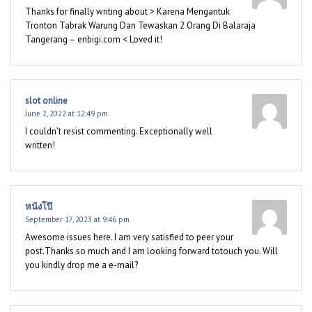
Thanks for finally writing about > Karena Mengantuk
Tronton Tabrak Warung Dan Tewaskan 2 Orang Di Balaraja
Tangerang – enbigi.com < Loved it!
slot online
June 2, 2022 at 12:49 pm
I couldn’t resist commenting. Exceptionally well
written!
หนังโป๊
September 17, 2023 at 9:46 pm
Awesome issues here. I am very satisfied to peer your
post.Thanks so much and I am looking forward totouch you. Will
you kindly drop me a e-mail?