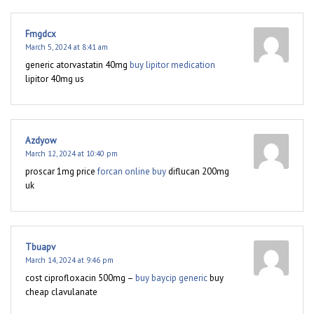
Fmgdcx
March 5, 2024 at 8:41 am
generic atorvastatin 40mg
buy lipitor medication
lipitor 40mg us
Azdyow
March 12, 2024 at 10:40 pm
proscar 1mg price
forcan online buy
diflucan 200mg
uk
Tbuapv
March 14, 2024 at 9:46 pm
cost ciprofloxacin 500mg –
buy baycip generic
buy
cheap clavulanate