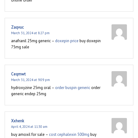
online order
Zaqvuc
March 31, 2024 at 8:27 pm
anafranil 25mg generic –
doxepin price
buy doxepin
75mg sale
Ceqmwt
March 31, 2024 at 9:09 pm
hydroxyzine 25mg oral –
order buspin generic
order
generic endep 25mg
Xxhenk
April 4, 2024 at 11:30 am
buy amoxil for sale –
cost cephalexin 500mg
buy