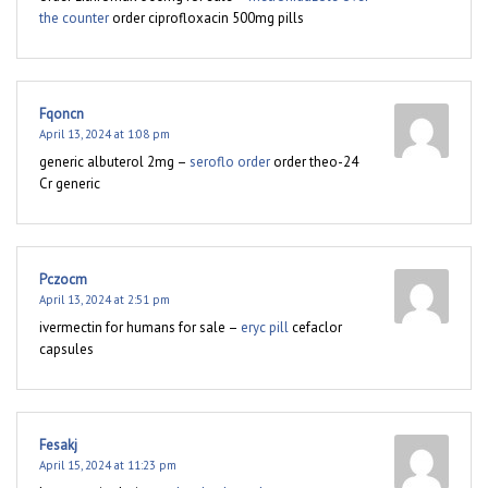
the counter
order ciprofloxacin 500mg pills
Fqoncn
April 13, 2024 at 1:08 pm
generic albuterol 2mg –
seroflo order
order theo-24
Cr generic
Pczocm
April 13, 2024 at 2:51 pm
ivermectin for humans for sale –
eryc pill
cefaclor
capsules
Fesakj
April 15, 2024 at 11:23 pm