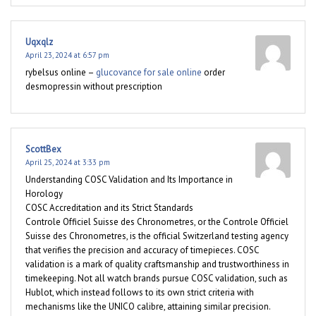
Uqxqlz
April 23, 2024 at 6:57 pm
rybelsus online –
glucovance for sale online
order
desmopressin without prescription
ScottBex
April 25, 2024 at 3:33 pm
Understanding COSC Validation and Its Importance in
Horology
COSC Accreditation and its Strict Standards
Controle Officiel Suisse des Chronometres, or the Controle Officiel
Suisse des Chronometres, is the official Switzerland testing agency
that verifies the precision and accuracy of timepieces. COSC
validation is a mark of quality craftsmanship and trustworthiness in
timekeeping. Not all watch brands pursue COSC validation, such as
Hublot, which instead follows to its own strict criteria with
mechanisms like the UNICO calibre, attaining similar precision.