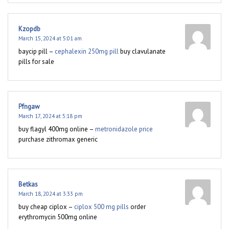
Kzopdb
March 15, 2024 at 5:01 am
baycip pill –
cephalexin 250mg pill
buy clavulanate
pills for sale
Pfngaw
March 17, 2024 at 5:18 pm
buy flagyl 400mg online –
metronidazole price
purchase zithromax generic
Betkas
March 18, 2024 at 3:33 pm
buy cheap ciplox –
ciplox 500 mg pills
order
erythromycin 500mg online