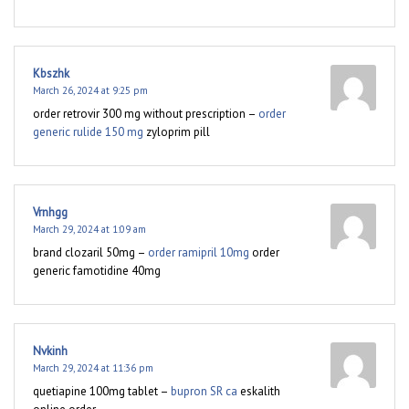
Kbszhk
March 26, 2024 at 9:25 pm
order retrovir 300 mg without prescription –
order
generic rulide 150 mg
zyloprim pill
Vrnhgg
March 29, 2024 at 1:09 am
brand clozaril 50mg –
order ramipril 10mg
order
generic famotidine 40mg
Nvkinh
March 29, 2024 at 11:36 pm
quetiapine 100mg tablet –
bupron SR ca
eskalith