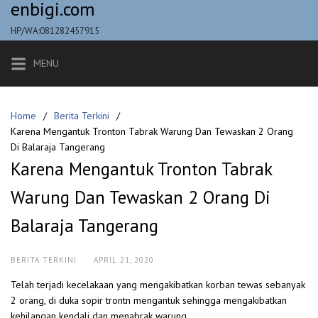
enbigi.com
Skip
to
HP/WA:081282457915
content
MENU
Home
Berita Terkini
Karena Mengantuk Tronton Tabrak Warung Dan Tewaskan 2 Orang
Di Balaraja Tangerang
Karena Mengantuk Tronton Tabrak
Warung Dan Tewaskan 2 Orang Di
Balaraja Tangerang
BERITA TERKINI
·
APRIL 21, 2020
Telah terjadi kecelakaan yang mengakibatkan korban tewas sebanyak
2 orang, di duka sopir trontn mengantuk sehingga mengakibatkan
kehilangan kendali dan menabrak warung.