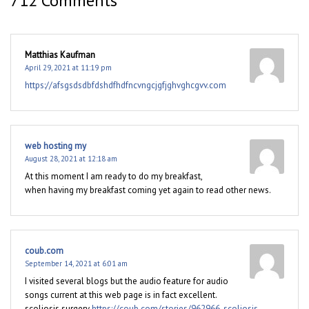
712 Comments
Matthias Kaufman
April 29, 2021 at 11:19 pm
https://afsgsdsdbfdshdfhdfncvngcjgfjghvghcgvv.com
web hosting my
August 28, 2021 at 12:18 am
At this moment I am ready to do my breakfast,
when having my breakfast coming yet again to read other news.
coub.com
September 14, 2021 at 6:01 am
I visited several blogs but the audio feature for audio
songs current at this web page is in fact excellent.
scoliosis surgery
https://coub.com/stories/962966-scoliosis-