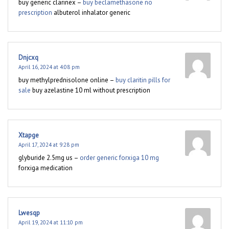
buy generic clarinex –
buy beclamethasone no
prescription
albuterol inhalator generic
Dnjcxq
April 16, 2024 at 4:08 pm
buy methylprednisolone online –
buy claritin pills for
sale
buy azelastine 10 ml without prescription
Xtapge
April 17, 2024 at 9:28 pm
glyburide 2.5mg us –
order generic forxiga 10 mg
forxiga medication
Lwesqp
April 19, 2024 at 11:10 pm