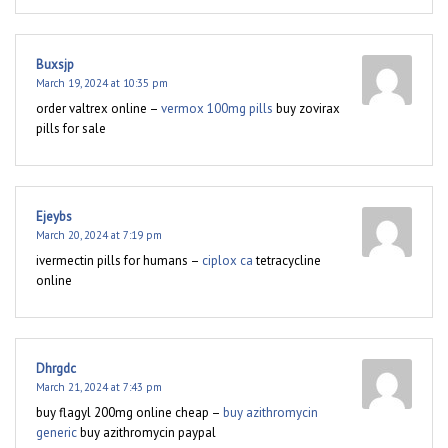
Buxsjp
March 19, 2024 at 10:35 pm
order valtrex online –
vermox 100mg pills
buy zovirax
pills for sale
Ejeybs
March 20, 2024 at 7:19 pm
ivermectin pills for humans –
ciplox ca
tetracycline
online
Dhrgdc
March 21, 2024 at 7:43 pm
buy flagyl 200mg online cheap –
buy azithromycin
generic
buy azithromycin paypal