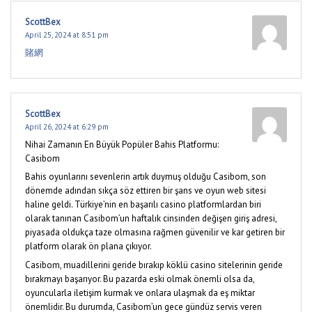
ScottBex
April 25, 2024 at 8:51 pm
賭網
ScottBex
April 26, 2024 at 6:29 pm
Nihai Zamanın En Büyük Popüler Bahis Platformu:
Casibom
Bahis oyunlarını sevenlerin artık duymuş olduğu Casibom, son
dönemde adından sıkça söz ettiren bir şans ve oyun web sitesi
haline geldi. Türkiye’nin en başarılı casino platformlardan biri
olarak tanınan Casibom’un haftalık cinsinden değişen giriş adresi,
piyasada oldukça taze olmasına rağmen güvenilir ve kar getiren bir
platform olarak ön plana çıkıyor.
Casibom, muadillerini geride bırakıp köklü casino sitelerinin geride
bırakmayı başarıyor. Bu pazarda eski olmak önemli olsa da,
oyuncularla iletişim kurmak ve onlara ulaşmak da eş miktar
önemlidir. Bu durumda, Casibom’un gece gündüz servis veren