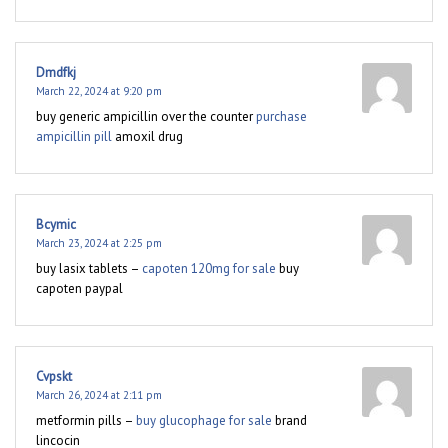
Dmdfkj
March 22, 2024 at 9:20 pm
buy generic ampicillin over the counter
purchase
ampicillin pill
amoxil drug
Bcymic
March 23, 2024 at 2:25 pm
buy lasix tablets –
capoten 120mg for sale
buy
capoten paypal
Cvpskt
March 26, 2024 at 2:11 pm
metformin pills –
buy glucophage for sale
brand
lincocin