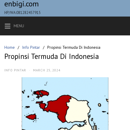
enbigi.com
Skip
to
HP/WA:081282457915
content
MENU
Home
Info Pintar
Propinsi Termuda Di Indonesia
Propinsi Termuda Di Indonesia
INFO PINTAR
·
MARCH 25, 2024