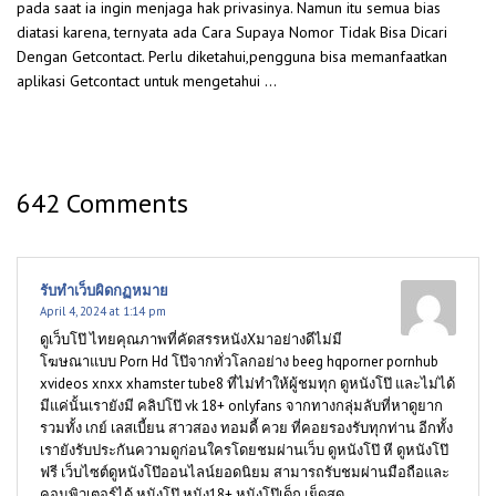
pada saat ia ingin menjaga hak privasinya. Namun itu semua bias
diatasi karena, ternyata ada Cara Supaya Nomor Tidak Bisa Dicari
Dengan Getcontact. Perlu diketahui,pengguna bisa memanfaatkan
aplikasi Getcontact untuk mengetahui …
642 Comments
รับทำเว็บผิดกฏหมาย
April 4, 2024 at 1:14 pm
ดูเว็บโป๊ ไทยคุณภาพที่คัดสรรหนังXมาอย่างดีไม่มี
โฆษณาแบบ Porn Hd โป๊จากทั่วโลกอย่าง beeg hqporner pornhub
xvideos xnxx xhamster tube8 ที่ไม่ทำให้ผู้ชมทุก ดูหนังโป๊ และไม่ได้
มีแค่นั้นเรายังมี คลิปโป๊ vk 18+ onlyfans จากทางกลุ่มลับที่หาดูยาก
รวมทั้ง เกย์ เลสเบี้ยน สาวสอง ทอมดี้ ควย ที่คอยรองรับทุกท่าน อีกทั้ง
เรายังรับประกันความดูก่อนใครโดยชมผ่านเว็บ ดูหนังโป๊ หี ดูหนังโป๊
ฟรี เว็บไซต์ดูหนังโป๊ออนไลน์ยอดนิยม สามารถรับชมผ่านมือถือและ
คอมพิวเตอร์ได้ หนังโป๊ หนัง18+ หนังโป๊เด็ก เย็ดสด