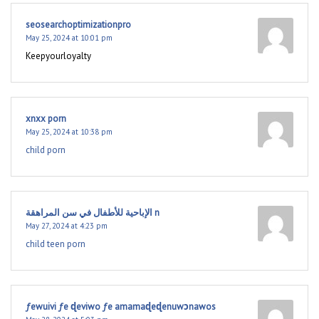
seosearchoptimizationpro
May 25, 2024 at 10:01 pm
Keepyourloyalty
xnxx porn
May 25, 2024 at 10:38 pm
child porn
الإباحية للأطفال في سن المراهقة n
May 27, 2024 at 4:23 pm
child teen porn
ƒewuivi ƒe ɖeviwo ƒe amamaɖeɖenuwɔnawos