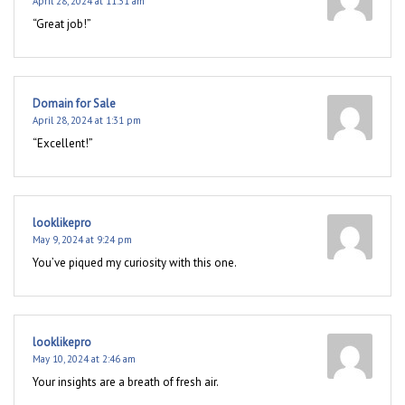
April 28, 2024 at 11:31 am
“Great job!”
Domain for Sale
April 28, 2024 at 1:31 pm
“Excellent!”
looklikepro
May 9, 2024 at 9:24 pm
You’ve piqued my curiosity with this one.
looklikepro
May 10, 2024 at 2:46 am
Your insights are a breath of fresh air.