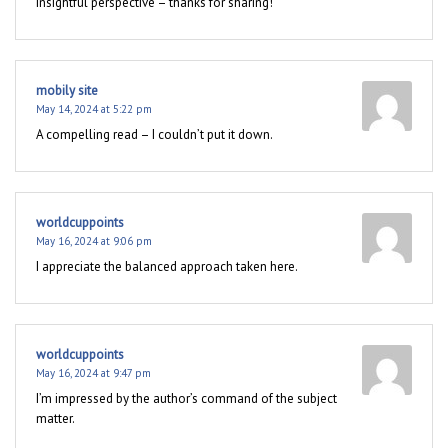
Insightful perspective – thanks for sharing!
mobily site
May 14, 2024 at 5:22 pm
A compelling read – I couldn’t put it down.
worldcuppoints
May 16, 2024 at 9:06 pm
I appreciate the balanced approach taken here.
worldcuppoints
May 16, 2024 at 9:47 pm
I’m impressed by the author’s command of the subject
matter.