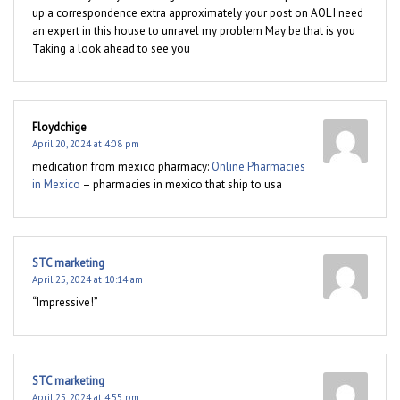
up a correspondence extra approximately your post on AOL I need
an expert in this house to unravel my problem May be that is you
Taking a look ahead to see you
Floydchige
April 20, 2024 at 4:08 pm
medication from mexico pharmacy:
Online Pharmacies
in Mexico
– pharmacies in mexico that ship to usa
STC marketing
April 25, 2024 at 10:14 am
“Impressive!”
STC marketing
April 25, 2024 at 4:55 pm