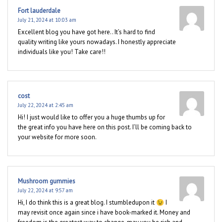
Fort lauderdale
July 21, 2024 at 10:03 am
Excellent blog you have got here.. It’s hard to find
quality writing like yours nowadays. I honestly appreciate
individuals like you! Take care!!
cost
July 22, 2024 at 2:45 am
Hi! I just would like to offer you a huge thumbs up for
the great info you have here on this post. I’ll be coming back to
your website for more soon.
Mushroom gummies
July 22, 2024 at 9:57 am
Hi, I do think this is a great blog. I stumbledupon it 😉 I
may revisit once again since i have book-marked it. Money and