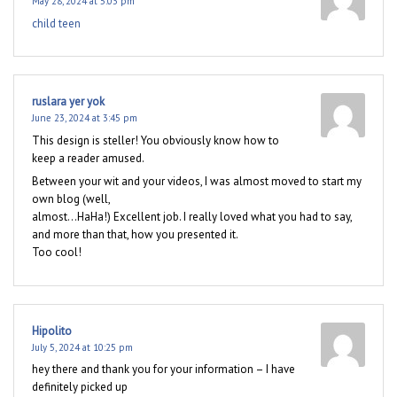
May 28, 2024 at 5:03 pm
child teen
ruslara yer yok
June 23, 2024 at 3:45 pm
This design is steller! You obviously know how to
keep a reader amused.
Between your wit and your videos, I was almost moved to start my
own blog (well,
almost…HaHa!) Excellent job. I really loved what you had to say,
and more than that, how you presented it.
Too cool!
Hipolito
July 5, 2024 at 10:25 pm
hey there and thank you for your information – I have
definitely picked up