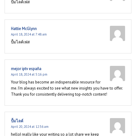
ปั้มไลค์เฟส
Hattie McGlynn
April 18, 2024 at 7:48 am
ปั้มไลค์เฟส
mejor iptv españa
April 18, 2024 at 5:16 pm
Your blog has become an indispensable resource for
me. I’m always excited to see what new insights you have to offer.
Thank you for consistently delivering top-notch content!
ปั้มไลค์
April 20, 2024 at 12:56 am
helloI really like your writing so a lot share we keep