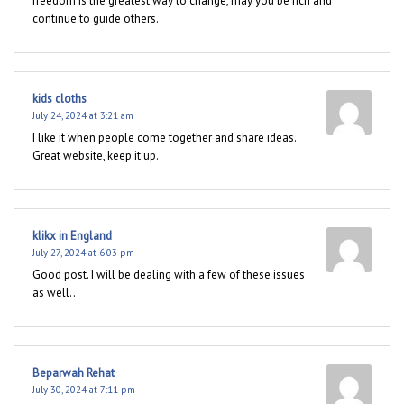
freedom is the greatest way to change, may you be rich and
continue to guide others.
kids cloths
July 24, 2024 at 3:21 am
I like it when people come together and share ideas.
Great website, keep it up.
klikx in England
July 27, 2024 at 6:03 pm
Good post. I will be dealing with a few of these issues
as well..
Beparwah Rehat
July 30, 2024 at 7:11 pm