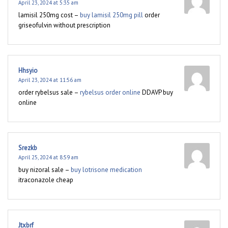
April 23, 2024 at 5:35 am
lamisil 250mg cost –
buy lamisil 250mg pill
order
griseofulvin without prescription
Hhsyio
April 23, 2024 at 11:56 am
order rybelsus sale –
rybelsus order online
DDAVP buy
online
Srezkb
April 25, 2024 at 8:59 am
buy nizoral sale –
buy lotrisone medication
itraconazole cheap
Jtxbrf