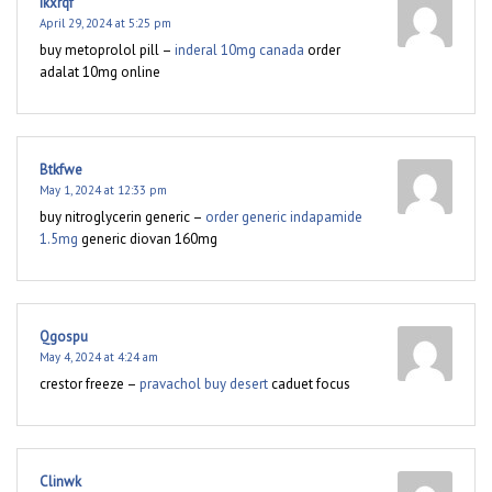
Ikxrqf
April 29, 2024 at 5:25 pm
buy metoprolol pill –
inderal 10mg canada
order
adalat 10mg online
Btkfwe
May 1, 2024 at 12:33 pm
buy nitroglycerin generic –
order generic indapamide
1.5mg
generic diovan 160mg
Qgospu
May 4, 2024 at 4:24 am
crestor freeze –
pravachol buy desert
caduet focus
Clinwk