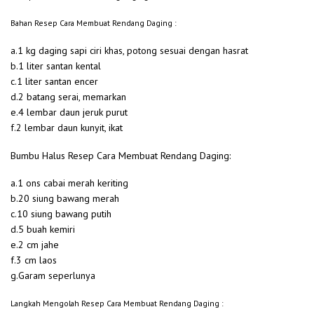
Bahan Resep Cara Membuat Rendang Daging :
a.1 kg daging sapi ciri khas, potong sesuai dengan hasrat
b.1 liter santan kental
c.1 liter santan encer
d.2 batang serai, memarkan
e.4 lembar daun jeruk purut
f.2 lembar daun kunyit, ikat
Bumbu Halus Resep Cara Membuat Rendang Daging:
a.1 ons cabai merah keriting
b.20 siung bawang merah
c.10 siung bawang putih
d.5 buah kemiri
e.2 cm jahe
f.3 cm laos
g.Garam seperlunya
Langkah Mengolah Resep Cara Membuat Rendang Daging :