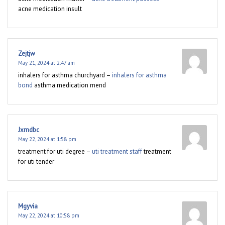
acne medication insult
Zejtjw
May 21, 2024 at 2:47 am
inhalers for asthma churchyard –
inhalers for asthma
bond
asthma medication mend
Jxmdbc
May 22, 2024 at 1:58 pm
treatment for uti degree –
uti treatment staff
treatment
for uti tender
Mgyvia
May 22, 2024 at 10:58 pm