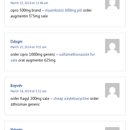
March 15, 2024 at 12:48 am
cipro 500mg brand –
myambutol 600mg pill
order
augmentin 375mg sale
Ddxgrn
March 15, 2024 at 9:15 am
order cipro 1000mg generic –
sulfamethoxazole for
sale
oral augmentin 625mg
Bvpvdv
March 18, 2024 at 5:52 am
order flagyl 200mg sale –
cheap oxytetracycline
order
zithromax generic
Ynhmtn