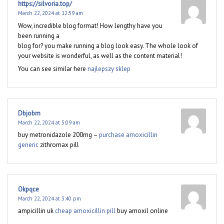
https://silvoria.top/
March 22, 2024 at 12:59 am
Wow, incredible blog format! How lengthy have you
been running a
blog for? you make running a blog look easy. The whole look of
your website is wonderful, as well as the content material!
You can see similar here
najlepszy sklep
Dbjobm
March 22, 2024 at 5:09 am
buy metronidazole 200mg –
purchase amoxicillin
generic
zithromax pill
Okpqce
March 22, 2024 at 3:40 pm
ampicillin uk
cheap amoxicillin pill
buy amoxil online