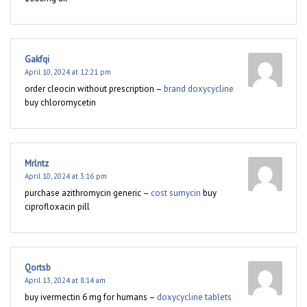
Gakfqi
April 10, 2024 at 12:21 pm
order cleocin without prescription –
brand doxycycline
buy chloromycetin
Mrlntz
April 10, 2024 at 3:16 pm
purchase azithromycin generic –
cost sumycin
buy
ciprofloxacin pill
Qortsb
April 13, 2024 at 8:14 am
buy ivermectin 6 mg for humans –
doxycycline tablets