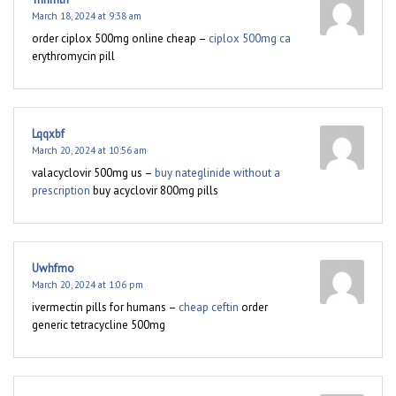
March 18, 2024 at 9:38 am
order ciplox 500mg online cheap –
ciplox 500mg ca
erythromycin pill
Lqqxbf
March 20, 2024 at 10:56 am
valacyclovir 500mg us –
buy nateglinide without a
prescription
buy acyclovir 800mg pills
Uwhfmo
March 20, 2024 at 1:06 pm
ivermectin pills for humans –
cheap ceftin
order
generic tetracycline 500mg