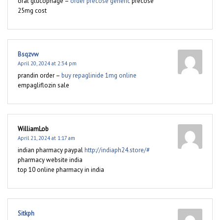
oral glucophage –
order precose generic
precose
25mg cost
Bsqzvw
April 20, 2024 at 2:34 pm
prandin order –
buy repaglinide 1mg online
empagliflozin sale
WilliamLob
April 21, 2024 at 1:17 am
indian pharmacy paypal
http://indiaph24.store/#
pharmacy website india
top 10 online pharmacy in india
Sitkph