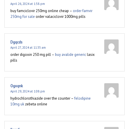
April 26, 2024 at 1:58 pm
buy famciclovir 250mg online cheap –
order famvir
250mg for sale
order valaciclovir 1000mg pills
Dgqcds
April 27, 2024 at 11:35 am
order digoxin 250 mg pill –
buy avalide generic
lasix
pills
Ogxqnk
April 29, 2024 at 1:08 pm
hydrochlorothiazide over the counter –
felodipine
10mg uk
zebeta online