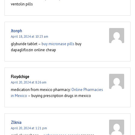
ventolin pills
Jtonph
April 18, 2024 at 10:23 am
glyburide tablet –
buy micronase pills
buy
dapagliflozin online cheap
Floydchige
April 20, 2024 at 8:26 am
medication from mexico pharmacy:
Online Pharmacies
in Mexico
– buying prescription drugs in mexico
Zlknia
April 20, 2024 at 1:21 pm