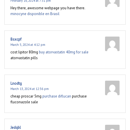
February 16, 2024 at 7:31 pm
Hey there, awesome webpage you have there.
minocyne disponible en Brasil
Bsxcpf
March 5, 2024 at 4:12 pm
cost lipitor 80mg
buy atorvastatin 40mg for sale
atorvastatin pills
Lnodtg
March 13, 2024 at 12:36 pm
cheap proscar 5mg
purchase diflucan
purchase
fluconazole sale
Jedqbl