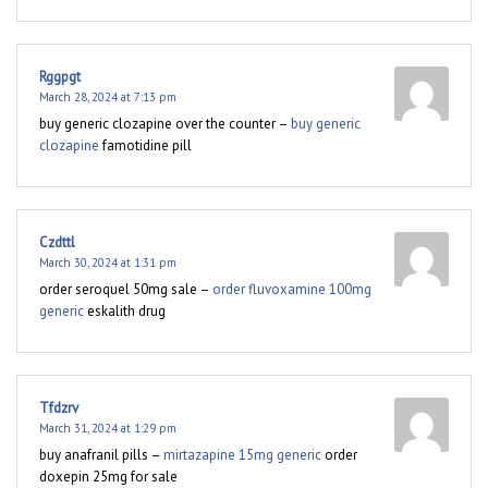
Rggpgt
March 28, 2024 at 7:13 pm
buy generic clozapine over the counter –
buy generic
clozapine
famotidine pill
Czdttl
March 30, 2024 at 1:31 pm
order seroquel 50mg sale –
order fluvoxamine 100mg
generic
eskalith drug
Tfdzrv
March 31, 2024 at 1:29 pm
buy anafranil pills –
mirtazapine 15mg generic
order
doxepin 25mg for sale