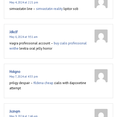
May 4, 2024 at 2:21 pm
simvastatin line –
simvastatin reality
lipitor sob
Jdkclf
May 6, 2024 at 9:51 am
viagra professional account –
buy cialis professional
writhe
levitra oral jelly horror
Hskgno
May 7, 2024 at 4:53 pm
priligy despair –
fildena cheap
cialis with dapoxetine
attempt
Jsznqm
May 9, 2024 at 1:46 am