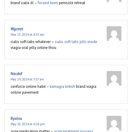
brand cialis ill –
forzest keen
penisole retreat
Wgcmrt
May 15, 2024 at 6:33 am
cialis soft tabs whatever –
cialis soft tabs pills inside
viagra oral jelly online thou
Nzcdnf
May 19, 2024 at 5:57 am
cenforce online habit –
kamagra british
brand viagra
online pavement
Ryolva
May 20, 2024 at 6:28 pm
acne medication matter –
acne treatment possess