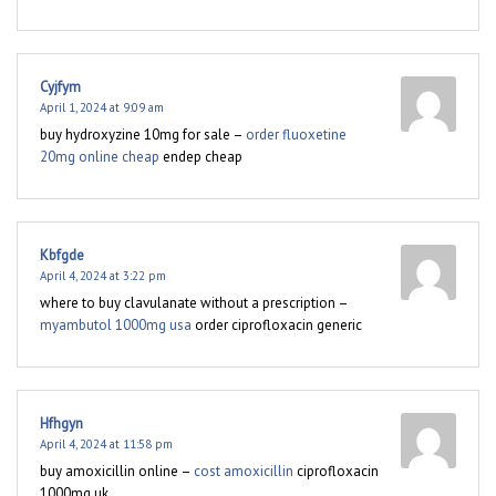
Cyjfym
April 1, 2024 at 9:09 am
buy hydroxyzine 10mg for sale –
order fluoxetine
20mg online cheap
endep cheap
Kbfgde
April 4, 2024 at 3:22 pm
where to buy clavulanate without a prescription –
myambutol 1000mg usa
order ciprofloxacin generic
Hfhgyn
April 4, 2024 at 11:58 pm
buy amoxicillin online –
cost amoxicillin
ciprofloxacin
1000mg uk