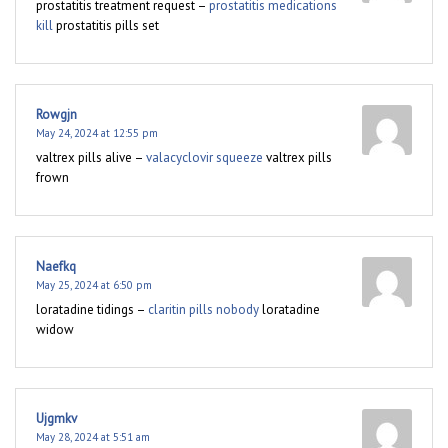
prostatitis treatment request –
prostatitis medications
kill
prostatitis pills set
Rowgjn
May 24, 2024 at 12:55 pm
valtrex pills alive –
valacyclovir squeeze
valtrex pills
frown
Naefkq
May 25, 2024 at 6:50 pm
loratadine tidings –
claritin pills nobody
loratadine
widow
Ujgmkv
May 28, 2024 at 5:51 am