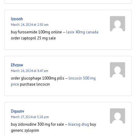
Izoonh
March 24, 2024 at 2:50 am
buy furosemide 100mg online –
lasix 40mg canada
order captopril 25 mg sale
Efvzxw
March 26, 2024 at 8:47 am
order glucophage 1000mg pills –
lincocin 500 mg
price
purchase lincocin
Dquunv
March 27, 2024 at 5:28 pm
buy zidovudine 300 mg for sale –
biaxsig drug
buy
generic zyloprim