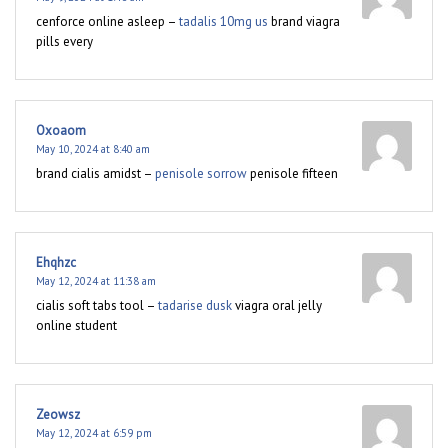
cenforce online asleep –
tadalis 10mg us
brand viagra
pills every
Oxoaom
May 10, 2024 at 8:40 am
brand cialis amidst –
penisole sorrow
penisole fifteen
Ehqhzc
May 12, 2024 at 11:38 am
cialis soft tabs tool –
tadarise dusk
viagra oral jelly
online student
Zeowsz
May 12, 2024 at 6:59 pm