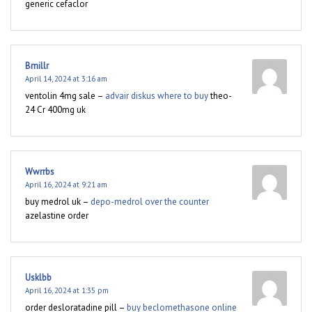
generic cefaclor
Bmillr
April 14, 2024 at 3:16 am
ventolin 4mg sale –
advair diskus where to buy
theo-
24 Cr 400mg uk
Wwrrbs
April 16, 2024 at 9:21 am
buy medrol uk –
depo-medrol over the counter
azelastine order
Usklbb
April 16, 2024 at 1:35 pm
order desloratadine pill –
buy beclomethasone online