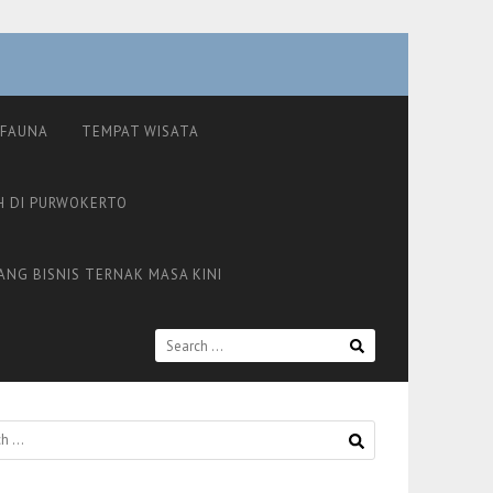
FAUNA
TEMPAT WISATA
H DI PURWOKERTO
ANG BISNIS TERNAK MASA KINI
SEARCH
FOR: