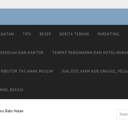
EHATAN
TIPS
RESEP
BERITA TERKINI
PARENTING
 SEKOLAH DAN KANTOR
TEMPAT PENGINAPAN DAN HOTEL MURA
TRIBUTOR TAS ANAK MUSLIM
JUAL DOC AYAM KUB UNGGUL, PELU
ANG, BEKASI
ru Babi Hutan
Search
for: