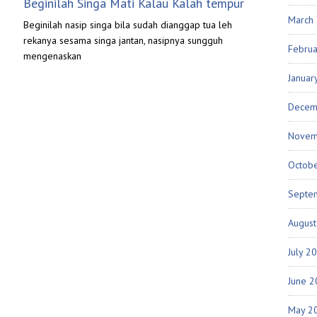
Beginilah Singa Mati Kalau Kalah tempur
March
Beginilah nasip singa bila sudah dianggap tua leh
rekanya sesama singa jantan, nasipnya sungguh
Febru
mengenaskan
Januar
Decem
Novem
Octob
Septe
Augus
July 2
June 
May 2