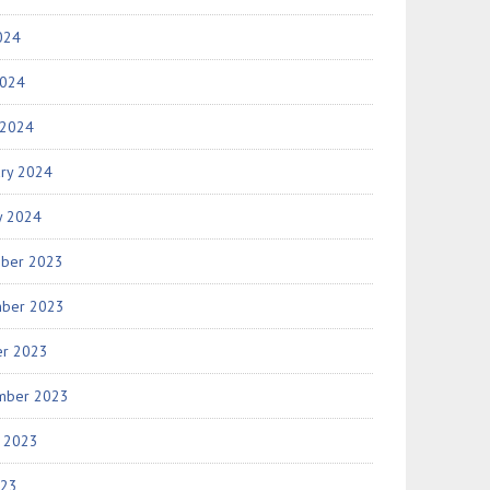
024
2024
 2024
ary 2024
y 2024
ber 2023
ber 2023
er 2023
mber 2023
t 2023
023