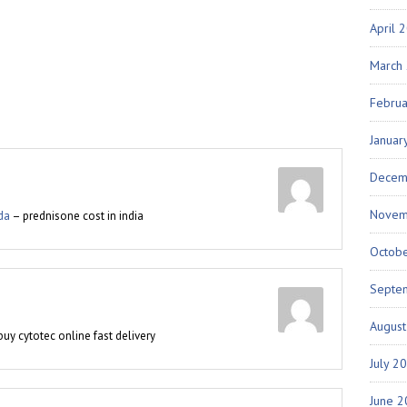
April 
March
Febru
Januar
Decem
Novem
da
– prednisone cost in india
Octob
Septe
Augus
uy cytotec online fast delivery
July 2
June 