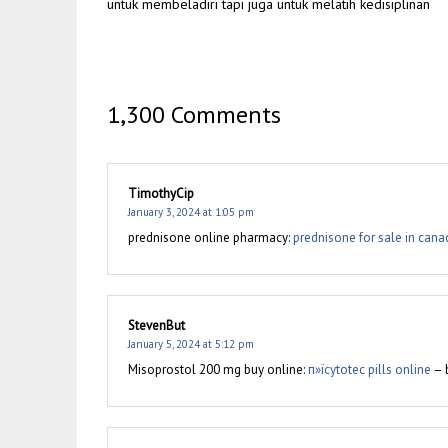
untuk membeladiri tapi juga untuk melatih kedisiplinan
1,300 Comments
TimothyCip
January 3, 2024 at 1:05 pm
prednisone online pharmacy:
prednisone for sale in cana
StevenBut
January 5, 2024 at 5:12 pm
Misoprostol 200 mg buy online:
п»їcytotec pills online
– b