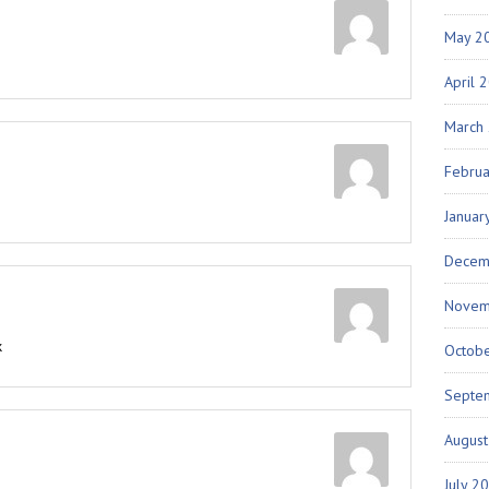
May 2
April 
March
Febru
Januar
Decem
Novem
k
Octob
Septe
Augus
July 2