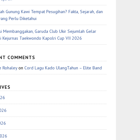
ah Gunung Kawi Tempat Pesugihan? Fakta, Sejarah, dan
yang Perlu Diketahui
si Membanggakan, Garuda Club Ukir Sejumlah Gelar
di Kejurnas Taekwondo Kapolri Cup VII 2026
ENT COMMENTS
e Rohaley
on
Cord Lagu Kado UlangTahun – Elite Band
IVES
026
2026
026
2026