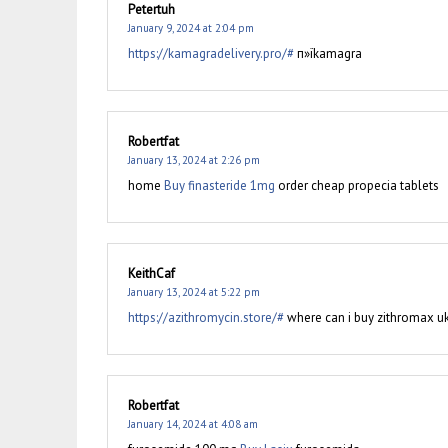
Petertuh
January 9, 2024 at 2:04 pm
https://kamagradelivery.pro/#
п»їkamagra
Robertfat
January 13, 2024 at 2:26 pm
home
Buy finasteride 1mg
order cheap propecia tablets
KeithCaf
January 13, 2024 at 5:22 pm
https://azithromycin.store/#
where can i buy zithromax u
Robertfat
January 14, 2024 at 4:08 am