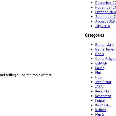
December 2
November 2
October 201
September 
August 2018
July 2018
Categories
Berita Islam
Berita Terkini
Bisnis
Cerita Rakyat
CERPEN
Fauna
Flut
d telling all on the topic of that.
Hobi
Info Pintar
JASA
Kecantikan
Kesehatan
Kontak
KRIMINAL
Kuliner
Musik