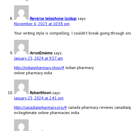
Reverse telephone lookup
says:
November 6, 2023 at 10:38 pm
Your writing style is compelling; I couldn’t break going through onc
ArronEmemo
says:
January 25, 2024 at 9:57 am
http://indianpharmacy.shop/#
indian pharmacy
online pharmacy india
RobertHoori
says:
January 25, 2024 at 2:41 pm
http://canadianpharmacy.pro/#
canada pharmacy reviews canadian
п»їlegitimate online pharmacies india