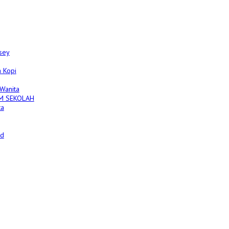
sey
 Kopi
 Wanita
M SEKOLAH
ta
ed