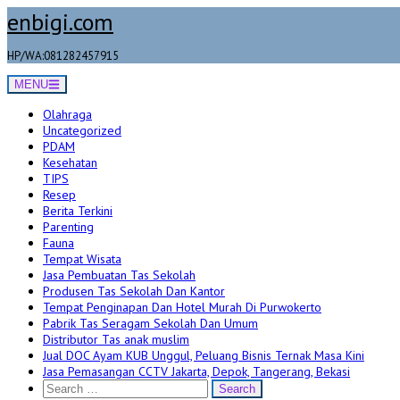
Skip
enbigi.com
to
content
HP/WA:081282457915
MENU
Olahraga
Uncategorized
PDAM
Kesehatan
TIPS
Resep
Berita Terkini
Parenting
Fauna
Tempat Wisata
Jasa Pembuatan Tas Sekolah
Produsen Tas Sekolah Dan Kantor
Tempat Penginapan Dan Hotel Murah Di Purwokerto
Pabrik Tas Seragam Sekolah Dan Umum
Distributor Tas anak muslim
Jual DOC Ayam KUB Unggul, Peluang Bisnis Ternak Masa Kini
Jasa Pemasangan CCTV Jakarta, Depok, Tangerang, Bekasi
Search