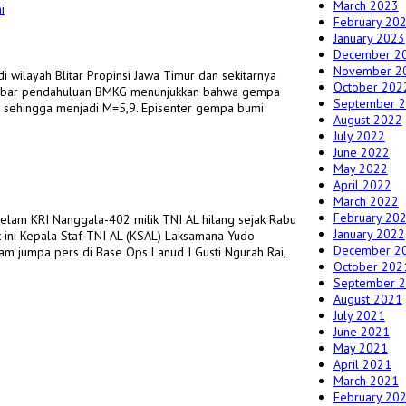
March 2023
February 20
January 2023
December 2
November 2
 wilayah Blitar Propinsi Jawa Timur dan sekitarnya
October 202
ri kabar pendahuluan BMKG menunjukkan bahwa gempa
September 
n sehingga menjadi M=5,9. Episenter gempa bumi
August 2022
July 2022
June 2022
May 2022
April 2022
March 2022
February 20
elam KRI Nanggala-402 milik TNI AL hilang sejak Rabu
January 2022
at ini Kepala Staf TNI AL (KSAL) Laksamana Yudo
December 2
am jumpa pers di Base Ops Lanud I Gusti Ngurah Rai,
October 202
September 
August 2021
July 2021
June 2021
May 2021
April 2021
March 2021
February 20