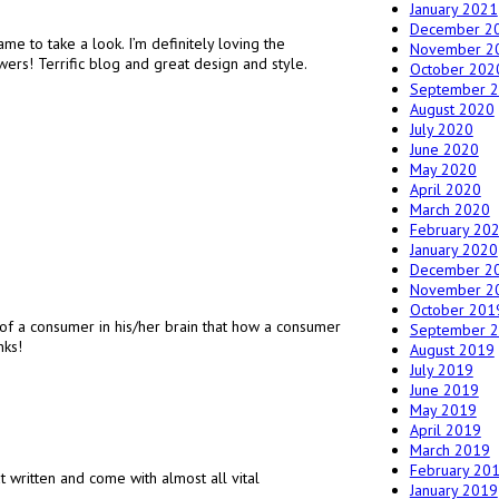
January 2021
December 2
e to take a look. I’m definitely loving the
November 2
wers! Terrific blog and great design and style.
October 202
September 
August 2020
July 2020
June 2020
May 2020
April 2020
March 2020
February 20
January 2020
December 2
November 2
October 201
f a consumer in his/her brain that how a consumer
September 
nks!
August 2019
July 2019
June 2019
May 2019
April 2019
March 2019
February 20
t written and come with almost all vital
January 2019