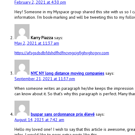
February 2, 2021 at 4:30 pm
Hey! Someone in my Myspace group shared this site with us so I cam
information. I’m book-marking and will be tweeting this to my follo
Karry Piazza
says:
May 2, 2021 at 11:37 am
https://afsgsdsdbfdshdfhdfncvngcjgfjghvghcgvv.com
NYC NY long distance moving companies
says:
September 21, 2021 at 11:37 pm
When someone writes an paragraph he/she keeps the impression o
can know about it. So that’s why this paragraph is perfect. Many tha
buspar sans ordonnance prix élevé
says:
August 14, 2023 at 7:42 am
Hello my loved one! I wish to say that this article is awesome, grea
infos. I would like to peer extra posts like this .