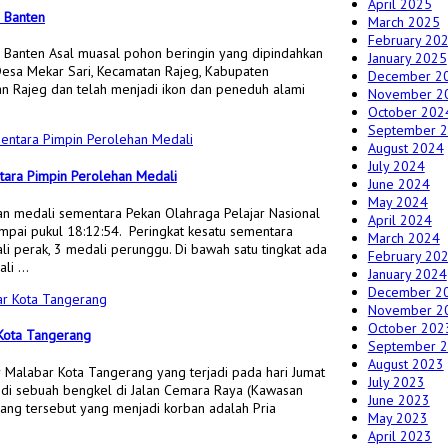
April 2025
g Banten
March 2025
February 20
 Banten Asal muasal pohon beringin yang dipindahkan
January 2025
 Desa Mekar Sari, Kecamatan Rajeg, Kabupaten
December 2
n Rajeg dan telah menjadi ikon dan peneduh alami
November 2
October 202
September 
August 2024
July 2024
tara Pimpin Perolehan Medali
June 2024
May 2024
an medali sementara Pekan Olahraga Pelajar Nasional
April 2024
mpai pukul 18:12:54. Peringkat kesatu sementara
March 2024
 perak, 3 medali perunggu. Di bawah satu tingkat ada
February 20
ali …
January 2024
December 2
November 2
October 202
Kota Tangerang
September 
August 2023
Malabar Kota Tangerang yang terjadi pada hari Jumat
July 2023
i di sebuah bengkel di Jalan Cemara Raya (Kawasan
June 2023
rang tersebut yang menjadi korban adalah Pria
May 2023
April 2023