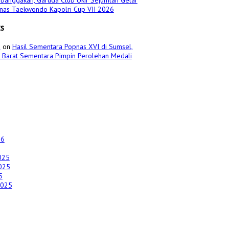
banggakan, Garuda Club Ukir Sejumlah Gelar
urnas Taekwondo Kapolri Cup VII 2026
s
s
on
Hasil Sementara Popnas XVI di Sumsel,
a Barat Sementara Pimpin Perolehan Medali
26
025
025
5
2025