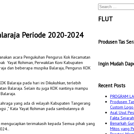
Search
for:
FLUT
laraja Periode 2020-2024
Produsen Tas Se
aksanakan acara Pengukuhan Pengurus Kok Kecamatan
apak Yayat Rohiman, Perwakilan Koni Kabupaten
Ingin Mudah Dape
araja dan beberapa muspika Balaraja, Pengurus KOK
 Balaraja pada hari ini Dikukuhkan, terlebih
Recent Posts
tan Balaraja. Selain itu juga KOK nantinya mampu
Balaraja.
PROGRAM LA
Produsen Tas
 olahraga yang ada di wilayah Kabupaten Tangerang
Custom Logo 
ngsi ,” Kata Yayat Rohiman pada sambutannya di
Asal Usul Pes
Fakta Sejarah
Benarkah Gun
n, mengucapkan terimakasih kepada Semua pihak yang
Mitos yang Pe
024..