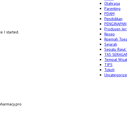
Olahraga
Parenting
PDAM
Pendidikan
PENGINAPAN
Produsen Jer
e I started.
Resep
Roemah Toea
Sejarah
Sepatu Rajut
TAS SERAGA
Tempat Wisa
TIPS
Tokoh
Uncategoriz
pharmacy.pro