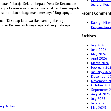
Prestasi Mem
amatan Balaraja, Seluruh Kepala Desa Se-Kecamatan
Juara di Kej
i tanpa kekompakan dari semua pihak terutama kepada
bisa berjalan sebagaimana mestinya,” Ungkapnya.
Recent Comment
r, “Di setiap keterwakilan cabang olahraga
Kathryn Mile
n dari Kecamatan lainnya agar cabang olahraga
Propinsi Jaw
Archives
July 2026
June 2026
May 2026
April 2026
March 2026
February 20
January 2026
December 2
November 2
October 202
September 
August 2025
July 2025
June 2025
May 2025