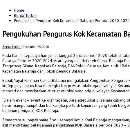
for:
Home
Berita Terkini
Pengukuhan Pengurus Kok Kecamatan Balaraja Periode 2020-2024
Pengukuhan Pengurus Kok Kecamatan Ba
Berita Terkini
·
December 25, 2020
Pada hari ini tepatnya hari jumat tanggal 25 desember 2020 telah di l
Balaraja Periode 2020-2024. Acara yang dihadiri oleh Camat Balaraja B
Tangerang Gilang, Kapolsek Balaraja, DANRAMIL Balaraja, Ketua MUI Bal
Kecamatan Balaraja dan Tokoh pemuda Balaraja.
Bapak Yayat Rohiman Camat Balaraja mengatakan, Pengukuhan Pengurus KOK
kedepannya harus bisa meningkatkan prestasi olahraga di wilayah Kecama
mencari dan menciptakan atlet-atlet lokal yang ada di wilayah Kecamatan 
“Dalam event – event Ke olahraga’an, para atlet lokal di semua cabang
harus mampu tampil dan bahkan jika perlu di kejuaraan yang lebih berge
hadapan pengurus KOK Balaraja.
Sementara itu bapak santa Spd.I sebagai ketua Koni Balaraja mengataka
ikut mendukung pelaksanaan pengukuhan KOK Balaraja periode 2020 – 2