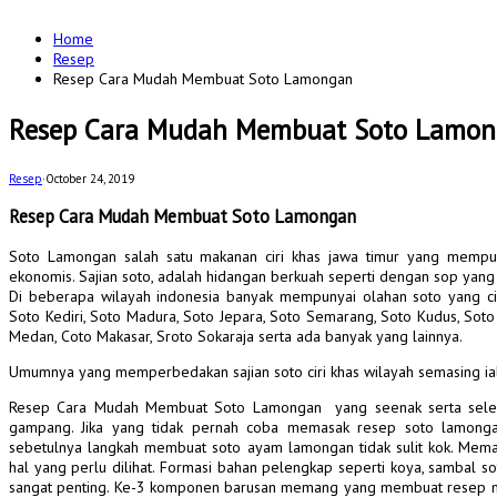
for:
Home
Resep
Resep Cara Mudah Membuat Soto Lamongan
Resep Cara Mudah Membuat Soto Lamo
Resep
·
October 24, 2019
Resep Cara Mudah Membuat Soto Lamongan
Soto Lamongan salah satu makanan ciri khas jawa timur yang mempu
ekonomis. Sajian soto, adalah hidangan berkuah seperti dengan sop yang
Di beberapa wilayah indonesia banyak mempunyai olahan soto yang ci
Soto Kediri, Soto Madura, Soto Jepara, Soto Semarang, Soto Kudus, Soto
Medan, Coto Makasar, Sroto Sokaraja serta ada banyak yang lainnya.
Umumnya yang memperbedakan sajian soto ciri khas wilayah semasing ialah
Resep Cara Mudah Membuat Soto Lamongan yang seenak serta seleza
gampang. Jika yang tidak pernah coba memasak resep soto lamongan p
sebetulnya langkah membuat soto ayam lamongan tidak sulit kok. Mema
hal yang perlu dilihat. Formasi bahan pelengkap seperti koya, sambal 
sangat penting. Ke-3 komponen barusan memang yang membuat resep m