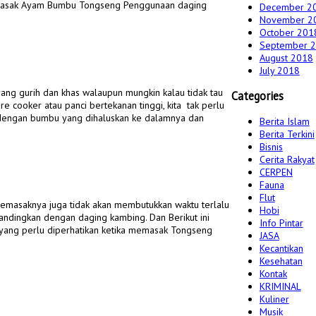
emasak Ayam Bumbu Tongseng Penggunaan daging
December 2
November 2
October 201
September 
August 2018
July 2018
yang gurih dan khas walaupun mungkin kalau tidak tau
Categories
e cooker atau panci bertekanan tinggi, kita tak perlu
 dengan bumbu yang dihaluskan ke dalamnya dan
Berita Islam
Berita Terkini
Bisnis
Cerita Rakyat
CERPEN
Fauna
Flut
Memasaknya juga tidak akan membutukkan waktu terlalu
Hobi
andingkan dengan daging kambing. Dan Berikut ini
Info Pintar
ang perlu diperhatikan ketika memasak Tongseng
JASA
Kecantikan
Kesehatan
Kontak
KRIMINAL
Kuliner
Musik