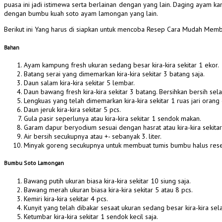
puasa ini jadi istimewa serta berlainan dengan yang lain. Daging ayam ka
dengan bumbu kuah soto ayam lamongan yang lain.
Berikut ini Yang harus di siapkan untuk mencoba Resep Cara Mudah Me
Bahan
Ayam kampung fresh ukuran sedang besar kira-kira sekitar 1 ekor.
Batang serai yang dimemarkan kira-kira sekitar 3 batang saja.
Daun salam kira-kira sekitar 5 lembar.
Daun bawang fresh kira-kira sekitar 3 batang. Bersihkan bersih sel
Lengkuas yang telah dimemarkan kira-kira sekitar 1 ruas jari orang
Daun jeruk kira-kira sekitar 5 pcs.
Gula pasir seperlunya atau kira-kira sekitar 1 sendok makan.
Garam dapur beryodium sesuai dengan hasrat atau kira-kira sekita
Air bersih secukupnya atau +- sebanyak 3. liter.
Minyak goreng secukupnya untuk membuat tumis bumbu halus res
Bumbu Soto Lamongan
Bawang putih ukuran biasa kira-kira sekitar 10 siung saja.
Bawang merah ukuran biasa kira-kira sekitar 5 atau 8 pcs.
Kemiri kira-kira sekitar 4 pcs.
Kunyit yang telah dibakar sesaat ukuran sedang besar kira-kira sel
Ketumbar kira-kira sekitar 1 sendok kecil saja.