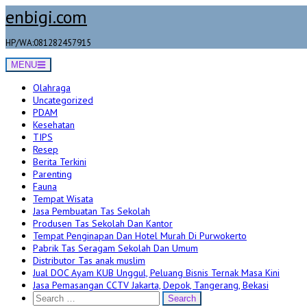
Skip
enbigi.com
to
content
HP/WA:081282457915
MENU
Olahraga
Uncategorized
PDAM
Kesehatan
TIPS
Resep
Berita Terkini
Parenting
Fauna
Tempat Wisata
Jasa Pembuatan Tas Sekolah
Produsen Tas Sekolah Dan Kantor
Tempat Penginapan Dan Hotel Murah Di Purwokerto
Pabrik Tas Seragam Sekolah Dan Umum
Distributor Tas anak muslim
Jual DOC Ayam KUB Unggul, Peluang Bisnis Ternak Masa Kini
Jasa Pemasangan CCTV Jakarta, Depok, Tangerang, Bekasi
Search