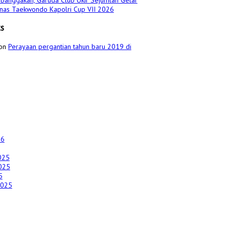
banggakan, Garuda Club Ukir Sejumlah Gelar
urnas Taekwondo Kapolri Cup VII 2026
s
on
Perayaan pergantian tahun baru 2019 di
26
025
025
5
2025