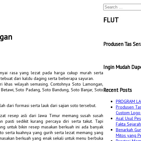
Search
for:
FLUT
ngan
Produsen Tas Se
Ingin Mudah Dape
nyai rasa yang lezat pada harga cukup murah serta
 tebuat dari kaldu daging serta beberapa sayuran.
ri khas wilayah semasing. Contohnya Soto Lamongan,
Recent Posts
 Betawi, Soto Padang, Soto Bandung, Soto Banjar, Soto
PROGRAM LA
 dari formasi serta lauk dari sajian soto tersebut.
Produsen Tas
Custom Logo 
t resep asli dari Jawa Timur memang susah susah
Asal Usul Pes
asti sedikit kurang percaya diri serta takut. Tapi
Fakta Sejarah
ng untuk bikin resep masakan berkuah ini ada banyak
Benarkah Gun
soto serta kuahnya yang gurih serta lezat memang yang
Mitos yang Pe
asakan berkuah yang enak sekali untuk menu berbuka