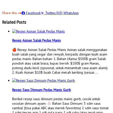
Share this
Facebook
Twitter/X
WhatsApp
Related Posts
Resep Asinan Salak Pedas Manis
🍎 Resep Asinan Salak Pedas Manis Asinan salak menggunakan
buah salak yang segar dan renyah, berpadu dengan kuah asam
pedas manis. Bahan-bahan: 1. Bahan Utama: $500$ gram Salak
pondoh atau salak biasa, kupas bersih. $100$ gram Nanas,
potong dadu kecil (opsional, untuk menambah rasa asam alami).
2. Kuah Asinan: $10$ buah Cabai merah keriting (sesuai …
Resep Saus Dimsum Pedas Manis Gurih
Berikut resep saus dimsum pedas manis gurih, cocok untuk
cocolan dimsum ayam: 🧄 Bahan Saus Dimsum: 3 sdm saus
sambal (bisa pakai ABC atau merek favoritmu) 2 sdm saus tomat
1 sdm kecap asin 1 sdt gula pasir 1 sdt cuka (atau jeruk nipis,