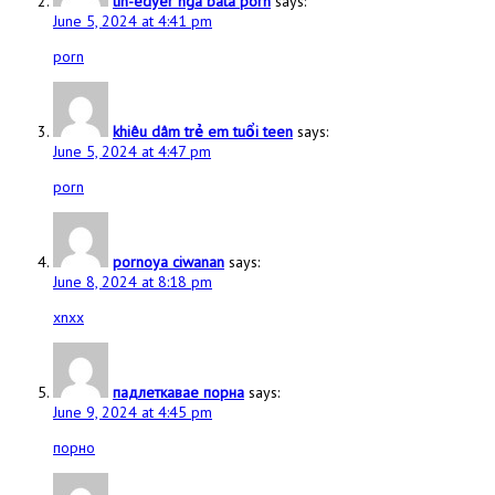
tin-edyer nga bata porn
says:
June 5, 2024 at 4:41 pm
porn
khiêu dâm trẻ em tuổi teen
says:
June 5, 2024 at 4:47 pm
porn
pornoya ciwanan
says:
June 8, 2024 at 8:18 pm
xnxx
падлеткавае порна
says:
June 9, 2024 at 4:45 pm
порно