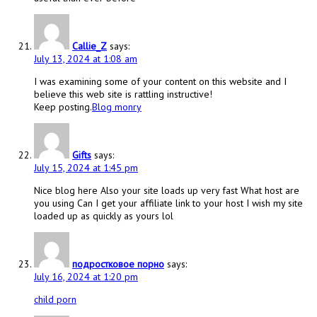
Callie_Z
says:
July 13, 2024 at 1:08 am
I was examining some of your content on this website and I
believe this web site is rattling instructive!
Keep posting.
Blog monry
Gifts
says:
July 15, 2024 at 1:45 pm
Nice blog here Also your site loads up very fast What host are
you using Can I get your affiliate link to your host I wish my site
loaded up as quickly as yours lol
подростковое порно
says:
July 16, 2024 at 1:20 pm
child porn