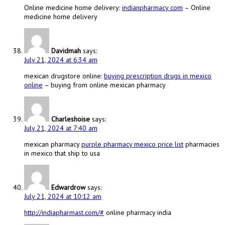
Online medicine home delivery:
indianpharmacy com
– Online
medicine home delivery
Davidmah
says:
July 21, 2024 at 6:34 am
mexican drugstore online:
buying prescription drugs in mexico
online
– buying from online mexican pharmacy
Charleshoise
says:
July 21, 2024 at 7:40 am
mexican pharmacy
purple pharmacy mexico price list
pharmacies
in mexico that ship to usa
Edwardrow
says:
July 21, 2024 at 10:12 am
http://indiapharmast.com/#
online pharmacy india