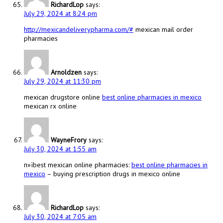
RichardLop
says:
July 29, 2024 at 8:24 pm
http://mexicandeliverypharma.com/#
mexican mail order
pharmacies
Arnoldzen
says:
July 29, 2024 at 11:30 pm
mexican drugstore online
best online pharmacies in mexico
mexican rx online
WayneFrory
says:
July 30, 2024 at 1:55 am
п»їbest mexican online pharmacies:
best online pharmacies in
mexico
– buying prescription drugs in mexico online
RichardLop
says:
July 30, 2024 at 7:05 am