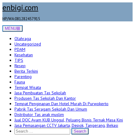
Skip
enbigi.com
to
content
HP/WA:081282457915
MENU
Olahraga
Uncategorized
PDAM
Kesehatan
TIPS
Resep
Berita Terkini
Parenting
Fauna
Tempat Wisata
Jasa Pembuatan Tas Sekolah
Produsen Tas Sekolah Dan Kantor
Tempat Penginapan Dan Hotel Murah Di Purwokerto
Pabrik Tas Seragam Sekolah Dan Umum
Distributor Tas anak muslim
Jual DOC Ayam KUB Unggul, Peluang Bisnis Ternak Masa Kini
Jasa Pemasangan CCTV Jakarta, Depok, Tangerang, Bekasi
Search