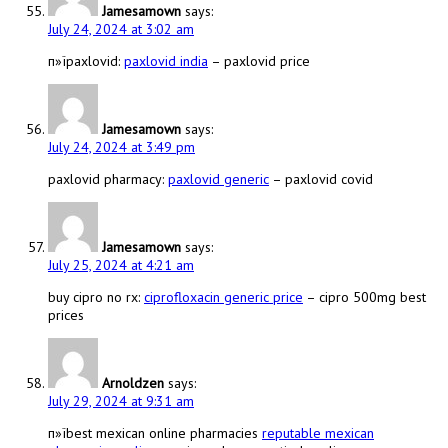
Jamesamown
says:
July 24, 2024 at 3:02 am
п»їpaxlovid:
paxlovid india
– paxlovid price
Jamesamown
says:
July 24, 2024 at 3:49 pm
paxlovid pharmacy:
paxlovid generic
– paxlovid covid
Jamesamown
says:
July 25, 2024 at 4:21 am
buy cipro no rx:
ciprofloxacin generic price
– cipro 500mg best
prices
Arnoldzen
says:
July 29, 2024 at 9:31 am
п»їbest mexican online pharmacies
reputable mexican