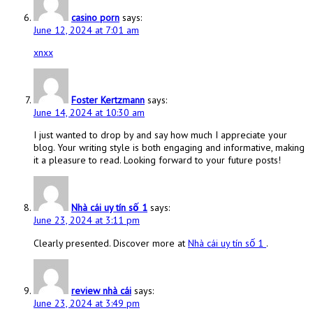
casino porn
says:
June 12, 2024 at 7:01 am
xnxx
Foster Kertzmann
says:
June 14, 2024 at 10:30 am
I just wanted to drop by and say how much I appreciate your
blog. Your writing style is both engaging and informative, making
it a pleasure to read. Looking forward to your future posts!
Nhà cái uy tín số 1
says:
June 23, 2024 at 3:11 pm
Clearly presented. Discover more at
Nhà cái uy tín số 1
.
review nhà cái
says:
June 23, 2024 at 3:49 pm