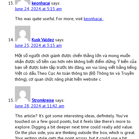
keonhacai
says:
June 24, 2024 at 5:15 am
This was quite useful. For more, visit
keonhacai
.
Kusk Valdez
says:
June 25, 2024 at 3:15 am
Một số người chơi giành được chiến thắng lớn và mong muốn
nhận được số tiền cao hơn nên không biết điểm dừng. Ý kiến của
bạn sẽ được biên tập trước khi đăng, xin vui lòng viết bằng tiếng
Việt có dấu.Theo Cục An toàn thông tin (Bộ Thông tin và Truyền
thông), cơ quan chức năng phát hiện website c
Stromkreise
says:
June 28, 2024 at 11:42 am
This article? It’s got some interesting ideas, definitely. You’ve
touched on a few good points, but it feels like there’s more to
explore. Digging a bit deeper next time could really add value.
On the plus side, you are thinking outside the box, which is great.
Your writing style gets the point across, but it could use a bit