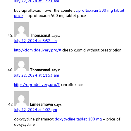
July 22, 2024 at 12:21 am
buy ciprofloxacin over the counter:
ciprofloxacin 500 mg tablet
price
– ciprofloxacin 500 mg tablet price
Thomasmal
says:
July 22, 2024 at 3:52 am
http://clomiddelivery.pro/#
cheap clomid without prescription
Thomasmal
says:
July 22, 2024 at 11:53 am
https://ciprodelivery.pro/#
ciprofloxacin
Jamesamown
says:
July 22, 2024 at 1:02 pm
doxycycline pharmacy:
doxycycline tablet 100 mg
– price of
doxycycline