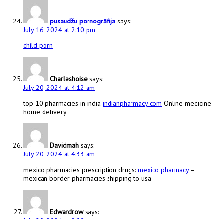
pusaudžu pornogrāfija
says:
July 16, 2024 at 2:10 pm
child porn
Charleshoise
says:
July 20, 2024 at 4:12 am
top 10 pharmacies in india
indianpharmacy com
Online medicine
home delivery
Davidmah
says:
July 20, 2024 at 4:33 am
mexico pharmacies prescription drugs:
mexico pharmacy
–
mexican border pharmacies shipping to usa
Edwardrow
says: