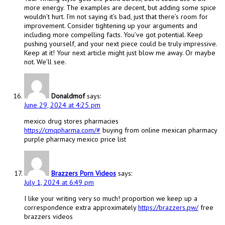
more energy. The examples are decent, but adding some spice
wouldn’t hurt. I’m not saying it’s bad, just that there’s room for
improvement. Consider tightening up your arguments and
including more compelling facts. You’ve got potential. Keep
pushing yourself, and your next piece could be truly impressive.
Keep at it! Your next article might just blow me away. Or maybe
not. We’ll see.
Donaldmof
says:
June 29, 2024 at 4:25 pm
mexico drug stores pharmacies
https://cmqpharma.com/#
buying from online mexican pharmacy
purple pharmacy mexico price list
Brazzers Porn Videos
says:
July 1, 2024 at 6:49 pm
I like your writing very so much! proportion we keep up a
correspondence extra approximately
https://brazzers.pw/
free
brazzers videos