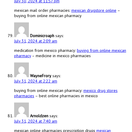
July 30, 2024 at 11:57 pm
mexican mail order pharmacies:
mexican drugstore online
–
buying from online mexican pharmacy
Dominicroaph
says:
July 31, 2024 at 2:09 am
medication from mexico pharmacy:
buying from online mexican
pharmacy
– medicine in mexico pharmacies
WayneFrory
says:
July 31, 2024 at 2:22 am
buying from online mexican pharmacy:
mexico drug stores
pharmacies
– best online pharmacies in mexico
Arnoldzen
says:
July 31, 2024 at 7:40 am
mexican online pharmacies prescription drugs
mexican