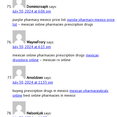
Dominicroaph
says:
July 30, 2024 at 6:06 pm
purple pharmacy mexico price list:
purple pharmacy mexico price
list
– mexican online pharmacies prescription drugs
WayneFrory
says:
July 30, 2024 at 6:13 pm
mexican online pharmacies prescription drugs:
mexican
drugstore online
– mexican rx online
Arnoldzen
says:
July 30, 2024 at 11:33 pm
buying prescription drugs in mexico
mexican pharmaceuticals
online
best online pharmacies in mexico
NelsonLok
says: