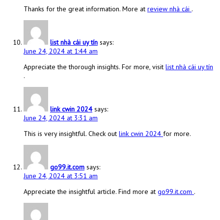
Thanks for the great information. More at
review nhà cái
.
list nhà cái uy tín
says:
June 24, 2024 at 1:44 am
Appreciate the thorough insights. For more, visit
list nhà cái uy tín
.
link cwin 2024
says:
June 24, 2024 at 3:31 am
This is very insightful. Check out
link cwin 2024
for more.
go99.it.com
says:
June 24, 2024 at 3:51 am
Appreciate the insightful article. Find more at
go99.it.com
.