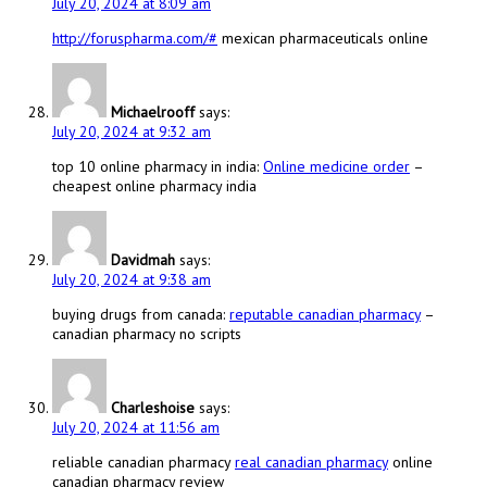
July 20, 2024 at 8:09 am
http://foruspharma.com/#
mexican pharmaceuticals online
Michaelrooff
says:
July 20, 2024 at 9:32 am
top 10 online pharmacy in india:
Online medicine order
–
cheapest online pharmacy india
Davidmah
says:
July 20, 2024 at 9:38 am
buying drugs from canada:
reputable canadian pharmacy
–
canadian pharmacy no scripts
Charleshoise
says:
July 20, 2024 at 11:56 am
reliable canadian pharmacy
real canadian pharmacy
online
canadian pharmacy review