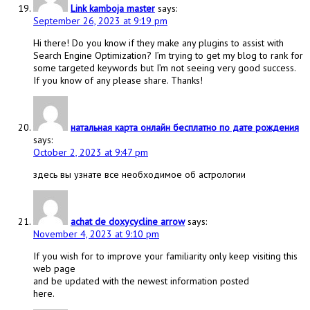
Link kamboja master
says:
September 26, 2023 at 9:19 pm
Hi there! Do you know if they make any plugins to assist with
Search Engine Optimization? I’m trying to get my blog to rank for
some targeted keywords but I’m not seeing very good success.
If you know of any please share. Thanks!
натальная карта онлайн бесплатно по дате рождения
says:
October 2, 2023 at 9:47 pm
здесь вы узнате все необходимое об астрологии
achat de doxycycline arrow
says:
November 4, 2023 at 9:10 pm
If you wish for to improve your familiarity only keep visiting this
web page
and be updated with the newest information posted
here.