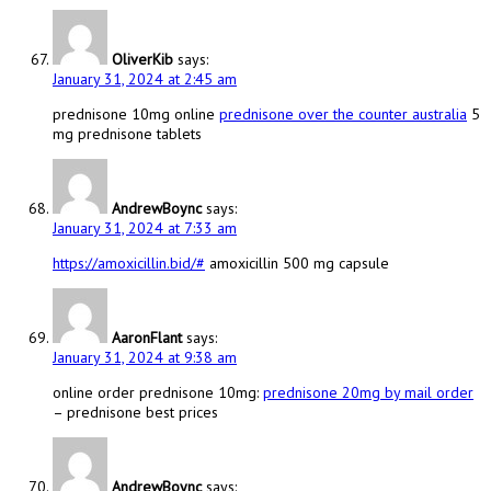
OliverKib
says:
January 31, 2024 at 2:45 am
prednisone 10mg online
prednisone over the counter australia
5
mg prednisone tablets
AndrewBoync
says:
January 31, 2024 at 7:33 am
https://amoxicillin.bid/#
amoxicillin 500 mg capsule
AaronFlant
says:
January 31, 2024 at 9:38 am
online order prednisone 10mg:
prednisone 20mg by mail order
– prednisone best prices
AndrewBoync
says: