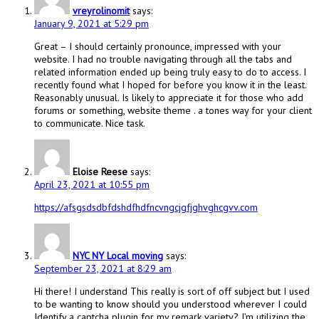
vreyrolinomit
says:
January 9, 2021 at 5:29 pm
Great – I should certainly pronounce, impressed with your
website. I had no trouble navigating through all the tabs and
related information ended up being truly easy to do to access. I
recently found what I hoped for before you know it in the least.
Reasonably unusual. Is likely to appreciate it for those who add
forums or something, website theme . a tones way for your client
to communicate. Nice task.
Eloise Reese
says:
April 23, 2021 at 10:55 pm
https://afsgsdsdbfdshdfhdfncvngcjgfjghvghcgvv.com
NYC NY Local moving
says:
September 23, 2021 at 8:29 am
Hi there! I understand This really is sort of off subject but I used
to be wanting to know should you understood wherever I could
Identify a captcha plugin for my remark variety? I’m utilizing the