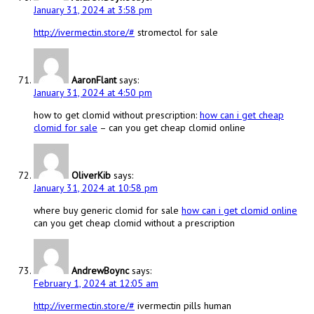
January 31, 2024 at 3:58 pm
http://ivermectin.store/#
stromectol for sale
AaronFlant
says:
January 31, 2024 at 4:50 pm
how to get clomid without prescription:
how can i get cheap
clomid for sale
– can you get cheap clomid online
OliverKib
says:
January 31, 2024 at 10:58 pm
where buy generic clomid for sale
how can i get clomid online
can you get cheap clomid without a prescription
AndrewBoync
says:
February 1, 2024 at 12:05 am
http://ivermectin.store/#
ivermectin pills human