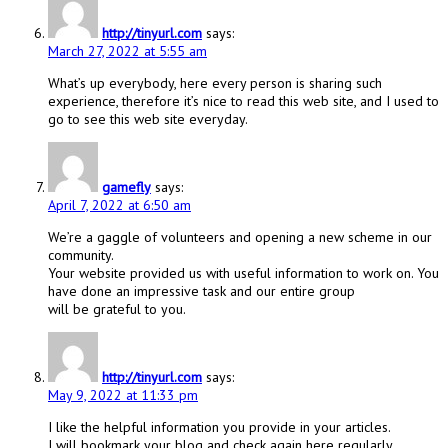
http://tinyurl.com
says:
March 27, 2022 at 5:55 am
What’s up everybody, here every person is sharing such
experience, therefore it’s nice to read this web site, and I used to
go to see this web site everyday.
gamefly
says:
April 7, 2022 at 6:50 am
We’re a gaggle of volunteers and opening a new scheme in our
community.
Your website provided us with useful information to work on. You
have done an impressive task and our entire group
will be grateful to you.
http://tinyurl.com
says:
May 9, 2022 at 11:33 pm
I like the helpful information you provide in your articles.
I will bookmark your blog and check again here regularly.