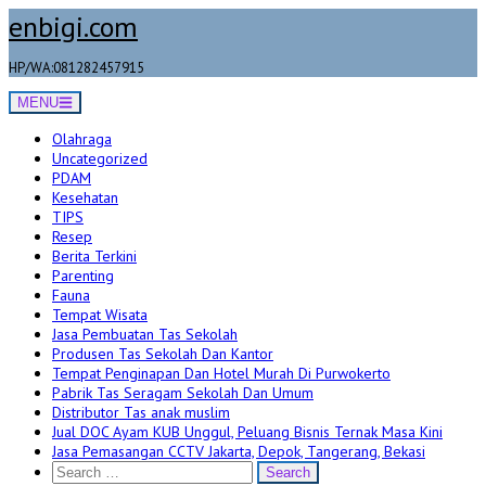
Skip
enbigi.com
to
content
HP/WA:081282457915
MENU
Olahraga
Uncategorized
PDAM
Kesehatan
TIPS
Resep
Berita Terkini
Parenting
Fauna
Tempat Wisata
Jasa Pembuatan Tas Sekolah
Produsen Tas Sekolah Dan Kantor
Tempat Penginapan Dan Hotel Murah Di Purwokerto
Pabrik Tas Seragam Sekolah Dan Umum
Distributor Tas anak muslim
Jual DOC Ayam KUB Unggul, Peluang Bisnis Ternak Masa Kini
Jasa Pemasangan CCTV Jakarta, Depok, Tangerang, Bekasi
Search