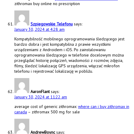
zithromax buy online no prescription
Szpiegowskie Telefonu
says:
January 30, 2024 at 4:28 am
Kompatybilność mobilnego oprogramowania śledzącego jest
bardzo dobra i jest kompatybilna z prawie wszystkimi
urządzeniami z Androidem i iOS. Po zainstalowaniu
oprogramowania śledzącego w telefonie docelowym można
przeglądać historię połączeń, wiadomości z rozmów, zdjęcia,
filmy, śledzić lokalizację GPS urządzenia, włączać mikrofon
telefonu i rejestrować lokalizację w pobliżu.
AaronFlant
says:
January 30, 2024 at 11:22 am
average cost of generic zithromax:
where can i buy zithromax in
canada
– zithromax 500 mg for sale
AndrewBoync
says: