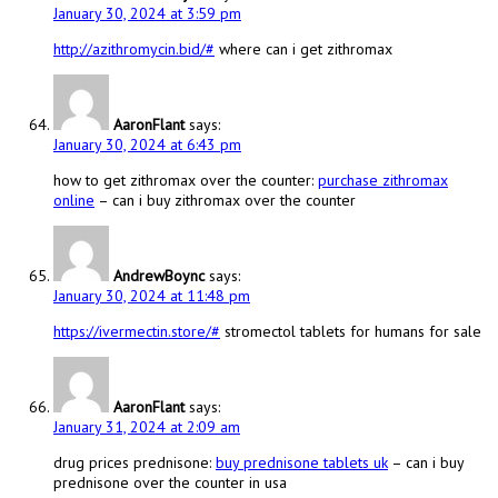
January 30, 2024 at 3:59 pm
http://azithromycin.bid/#
where can i get zithromax
AaronFlant
says:
January 30, 2024 at 6:43 pm
how to get zithromax over the counter:
purchase zithromax
online
– can i buy zithromax over the counter
AndrewBoync
says:
January 30, 2024 at 11:48 pm
https://ivermectin.store/#
stromectol tablets for humans for sale
AaronFlant
says:
January 31, 2024 at 2:09 am
drug prices prednisone:
buy prednisone tablets uk
– can i buy
prednisone over the counter in usa