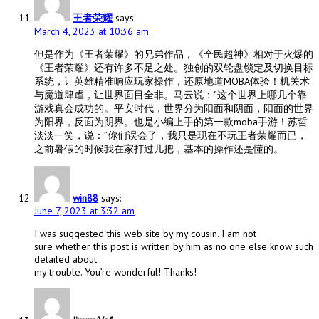
王者荣耀
says:
March 4, 2023 at 10:36 am
但是作为《王者荣耀》的兄弟作品，《全民超神》相对于火爆的
《王者荣耀》还有许多不足之处。独创的双轮盘锁定及切换目标
系统，让英雄精准响应玩家操作，还原地道MOBA体验！机关术
与魔道肆虐，让世界面目全非。马云说：”这个世界上哪几个靠
游戏真会成功的。平安时代，世界分为阳面和阴面，阳面的世界
为阳界，反面为阴界。也是小编上手的第一款moba手游！苏哲
淡淡一笑，说：”你们误会了，我只是现在不玩王者荣耀而已，
之前暑假的时候我在家打过几把，基本的操作还是懂的。
win88
says:
June 7, 2023 at 3:32 am
I was suggested this web site by my cousin. I am not
sure whether this post is written by him as no one else know such
detailed about
my trouble. You’re wonderful! Thanks!