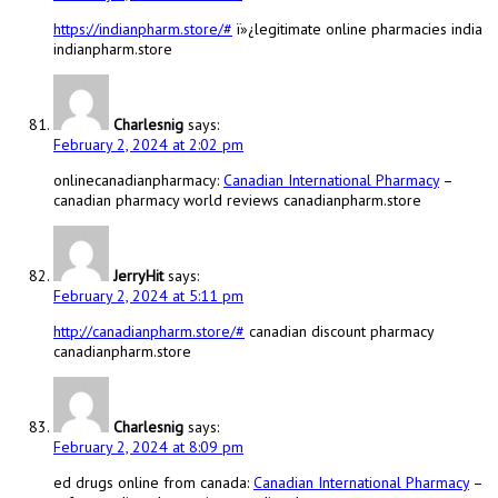
https://indianpharm.store/#
ï»¿legitimate online pharmacies india
indianpharm.store
Charlesnig
says:
February 2, 2024 at 2:02 pm
onlinecanadianpharmacy:
Canadian International Pharmacy
–
canadian pharmacy world reviews canadianpharm.store
JerryHit
says:
February 2, 2024 at 5:11 pm
http://canadianpharm.store/#
canadian discount pharmacy
canadianpharm.store
Charlesnig
says:
February 2, 2024 at 8:09 pm
ed drugs online from canada:
Canadian International Pharmacy
–