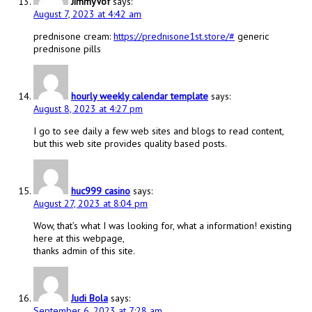
JimmyVof
says:
August 7, 2023 at 4:42 am
prednisone cream:
https://prednisone1st.store/#
generic
prednisone pills
hourly weekly calendar template
says:
August 8, 2023 at 4:27 pm
I go to see daily a few web sites and blogs to read content,
but this web site provides quality based posts.
huc999 casino
says:
August 27, 2023 at 8:04 pm
Wow, that’s what I was looking for, what a information! existing
here at this webpage,
thanks admin of this site.
Judi Bola
says:
September 6, 2023 at 7:28 am